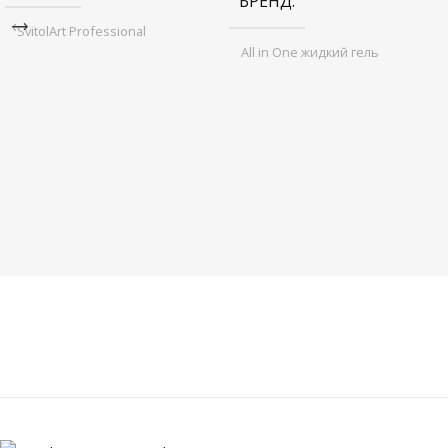
БРЕНД
SvitolArt Professional
All in One жидкий гель
НАЗНАЧЕНИЕ
НАЗНАЧЕНИЕ
ПРОДУКТА
ПРОДУКТА
моделирование
база
,
топ
,
цветное покрытие
,
моделирование
UV гель
ТИП ТОВАРА
10 ml
OBYOM
50 ml
OBYOM
ТИП ТОВАРА
UV гель-лак