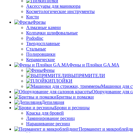
Пилки
Аксессуары для маникюра
Косметологические инструменты
Кисти
Фрезы
Алмазные камни
Колпачки шлифовальные
Pododisc
Твердосплавные
Стальные
Полировщики
Керамические
Фены и Плойки GA.MA
Фены
ВЫПРЯМИТЕЛИ
ПЛОЙКИ
Машинки для с
Оборудование для с
Бритвы и помазки
Депиляция
Брови и ресницы
Краска для бровей
Ламинирование ресниц
Наращивание ресниц
Перманент и микроблейд