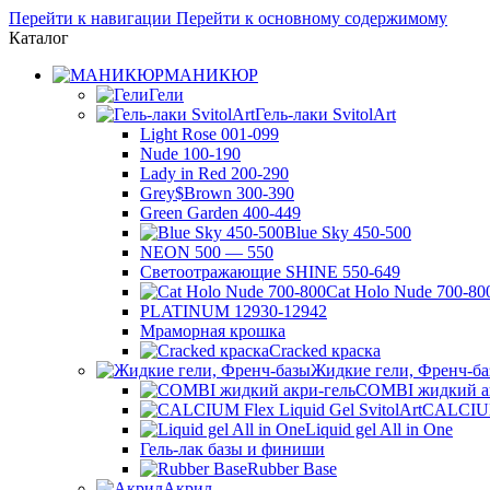
Перейти к навигации
Перейти к основному содержимому
Каталог
МАНИКЮР
Гели
Гель-лаки SvitolArt
Light Rose 001-099
Nude 100-190
Lady in Red 200-290
Grey$Brown 300-390
Green Garden 400-449
Blue Sky 450-500
NEON 500 — 550
Светоотражающие SHINE 550-649
Cat Holo Nude 700-80
PLATINUM 12930-12942
Мраморная крошка
Cracked краска
Жидкие гели, Френч-б
COMBI жидкий а
CALCIUM 
Liquid gel All in One
Гель-лак базы и финиши
Rubber Base
Акрил