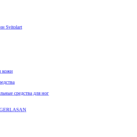
н Svitolart
и кожи
редства
ьные средства для ног
ла GERLASAN