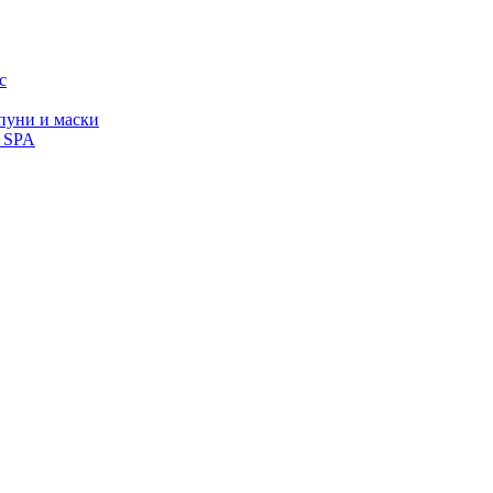
с
уни и маски
, SPA