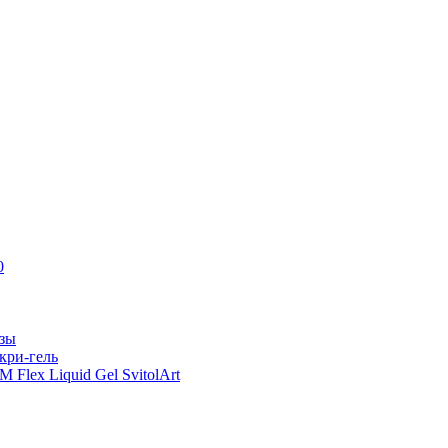
0
азы
кри-гель
Flex Liquid Gel SvitolArt