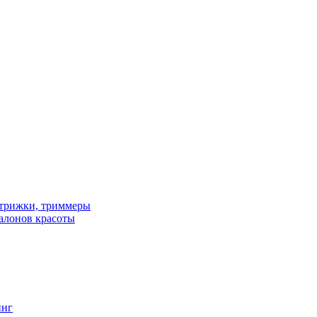
трижки, триммеры
алонов красоты
инг