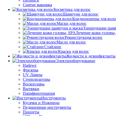
Пилинги
Снятие макияжа
Косметика для волос
Шампуни для волос
Кондиционеры для воло
Маски для волос
Тонирующие шамп
Лечение кожи головы
Реконструкция волос
Масло для волос
Стайлинг
Краски для волос
Жидкости и дезинфектанты
Электрооборудование
Hadewe
Фрезеры
UV Лампы
Стерилизаторы
Воскоплавы
Вытяжки
Парафинотерапия
Инструменты
Кусачки и Ножницы
Педикюрные инструменты
Пинцеты