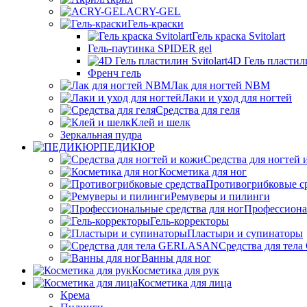
ACRY-GEL
Гель-краски
Гель краска Svitolart
Гель-паутинка SPIDER gel
4D Гель пластили
Френч гель
Лак для ногтей NBM
Лаки и уход для ногтей
Средства для геля
Клей и шелк
Зеркальная пудра
ПЕДИКЮР
Средства для ногтей 
Косметика для ног
Противогрибковые с
Ремуверы и пилинги
Профессионал
Гель-корректоры
Пластыри и супинаторы
Средства для те
Ванны для ног
Косметика для рук
Косметика для лица
Крема