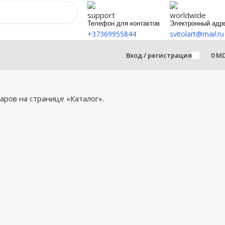
Телефон для контактов
Электронный адр
+37369955844
svitolart@mail.ru
Вход / регистрация
0
M
ров на странице «Каталог».