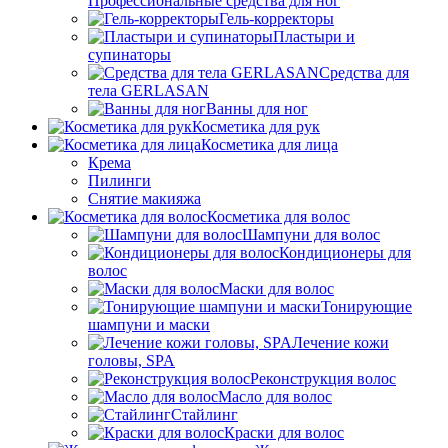
Профессиональные средства для ног
Гель-корректоры
Пластыри и
супинаторы
Средства для
тела GERLASAN
Ванны для ног
Косметика для рук
Косметика для лица
Крема
Пилинги
Снятие макияжа
Косметика для волос
Шампуни для волос
Кондиционеры для
волос
Маски для волос
Тонирующие
шампуни и маски
Лечение кожи
головы, SPA
Реконструкция волос
Масло для волос
Стайлинг
Краски для волос