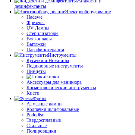
Жидкости и
дезинфектанты
Электрооборудование
Hadewe
Фрезеры
UV Лампы
Стерилизаторы
Воскоплавы
Вытяжки
Парафинотерапия
Инструменты
Кусачки и Ножницы
Педикюрные инструменты
Пинцеты
Пилки
Аксессуары для маникюра
Косметологические инструменты
Кисти
Фрезы
Алмазные камни
Колпачки шлифовальные
Pododisc
Твердосплавные
Стальные
Полировщики