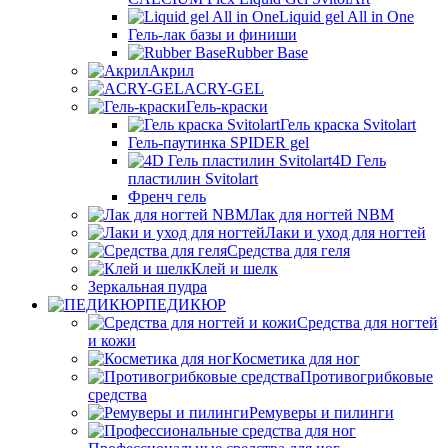
Liquid gel All in One
Гель-лак базы и финиши
Rubber Base
Акрил
ACRY-GEL
Гель-краски
Гель краска Svitolart
Гель-паутинка SPIDER gel
4D Гель
пластилин Svitolart
Френч гель
Лак для ногтей NBM
Лаки и уход для ногтей
Средства для геля
Клей и шелк
Зеркальная пудра
ПЕДИКЮР
Средства для ногтей
и кожи
Косметика для ног
Противогрибковые
средства
Ремуверы и пилинги