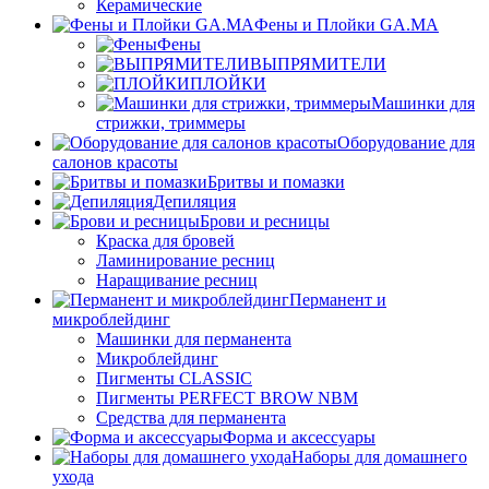
Керамические
Фены и Плойки GA.MA
Фены
ВЫПРЯМИТЕЛИ
ПЛОЙКИ
Машинки для
стрижки, триммеры
Оборудование для
салонов красоты
Бритвы и помазки
Депиляция
Брови и ресницы
Краска для бровей
Ламинирование ресниц
Наращивание ресниц
Перманент и
микроблейдинг
Машинки для перманента
Микроблейдинг
Пигменты CLASSIC
Пигменты PERFECT BROW NBM
Средства для перманента
Форма и аксессуары
Наборы для домашнего
ухода