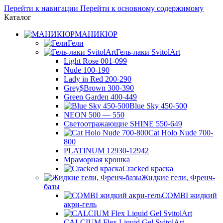
Перейти к навигации
Перейти к основному содержимому
Каталог
МАНИКЮР
Гели
Гель-лаки SvitolArt
Light Rose 001-099
Nude 100-190
Lady in Red 200-290
Grey$Brown 300-390
Green Garden 400-449
Blue Sky 450-500
NEON 500 — 550
Светоотражающие SHINE 550-649
Cat Holo Nude 700-
800
PLATINUM 12930-12942
Мраморная крошка
Cracked краска
Жидкие гели, Френч-
базы
COMBI жидкий
акри-гель
CALCIUM Flex Liquid Gel SvitolArt