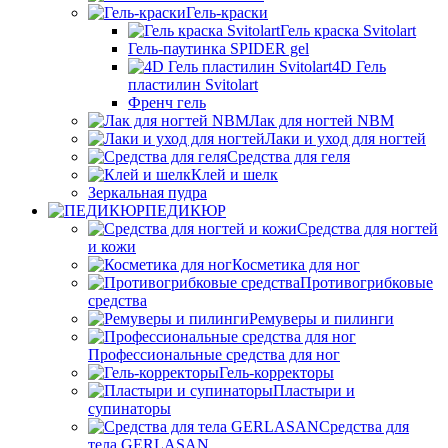
Гель-краски
Гель краска Svitolart
Гель-паутинка SPIDER gel
4D Гель
пластилин Svitolart
Френч гель
Лак для ногтей NBM
Лаки и уход для ногтей
Средства для геля
Клей и шелк
Зеркальная пудра
ПЕДИКЮР
Средства для ногтей
и кожи
Косметика для ног
Противогрибковые
средства
Ремуверы и пилинги
Профессиональные средства для ног
Гель-корректоры
Пластыри и
супинаторы
Средства для
тела GERLASAN