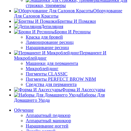
Машинки для
стрижки, триммеры
Оборудование
Для Салонов Красоты
Бритвы И Помазки
Депиляция
Брови И Ресницы
Краска для бровей
Ламинирование ресниц
Наращивание ресниц
Перманент И
Микроблейдинг
Машинки для перманента
Микроблейдинг
Пигменты CLASSIC
Пигменты PERFECT BROW NBM
Средства для перманента
Форма И Аксессуары
Наборы Для
Домашнего Ухода
Обучение
Аппаратный педикюр
Аппаратный маникюр
Наращивание ногтей