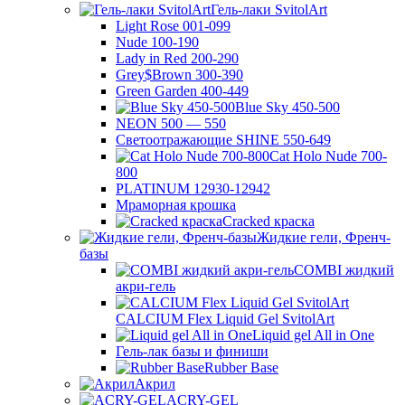
Гель-лаки SvitolArt
Light Rose 001-099
Nude 100-190
Lady in Red 200-290
Grey$Brown 300-390
Green Garden 400-449
Blue Sky 450-500
NEON 500 — 550
Светоотражающие SHINE 550-649
Cat Holo Nude 700-
800
PLATINUM 12930-12942
Мраморная крошка
Cracked краска
Жидкие гели, Френч-
базы
COMBI жидкий
акри-гель
CALCIUM Flex Liquid Gel SvitolArt
Liquid gel All in One
Гель-лак базы и финиши
Rubber Base
Акрил
ACRY-GEL