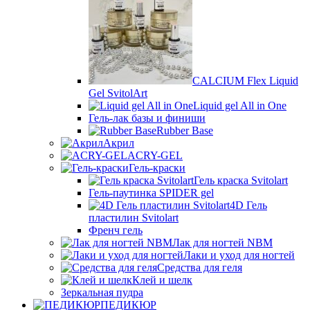
CALCIUM Flex Liquid
Gel SvitolArt
Liquid gel All in One
Гель-лак базы и финиши
Rubber Base
Акрил
ACRY-GEL
Гель-краски
Гель краска Svitolart
Гель-паутинка SPIDER gel
4D Гель
пластилин Svitolart
Френч гель
Лак для ногтей NBM
Лаки и уход для ногтей
Средства для геля
Клей и шелк
Зеркальная пудра
ПЕДИКЮР