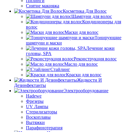
Пилинги
Снятие макияжа
Косметика Для Волос
Шампуни для волос
Кондиционеры для
волос
Маски для волос
Тонирующие
шампуни и маски
Лечение кожи
головы, SPA
Реконструкция волос
Масло для волос
Стайлинг
Краски для волос
Жидкости И
Дезинфектанты
Электрооборудование
Hadewe
Фрезеры
UV Лампы
Стерилизаторы
Воскоплавы
Вытяжки
Парафинотерапия