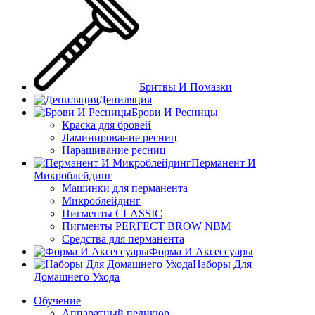
Бритвы И Помазки
Депиляция
Брови И Ресницы
Краска для бровей
Ламинирование ресниц
Наращивание ресниц
Перманент И
Микроблейдинг
Машинки для перманента
Микроблейдинг
Пигменты CLASSIC
Пигменты PERFECT BROW NBM
Средства для перманента
Форма И Аксессуары
Наборы Для
Домашнего Ухода
Обучение
Аппаратный педикюр