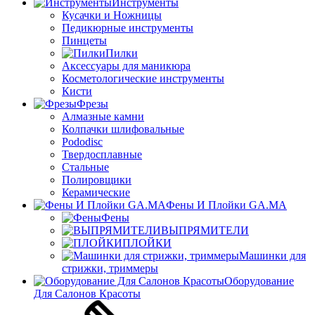
Инструменты
Кусачки и Ножницы
Педикюрные инструменты
Пинцеты
Пилки
Аксессуары для маникюра
Косметологические инструменты
Кисти
Фрезы
Алмазные камни
Колпачки шлифовальные
Pododisc
Твердосплавные
Стальные
Полировщики
Керамические
Фены И Плойки GA.MA
Фены
ВЫПРЯМИТЕЛИ
ПЛОЙКИ
Машинки для
стрижки, триммеры
Оборудование
Для Салонов Красоты