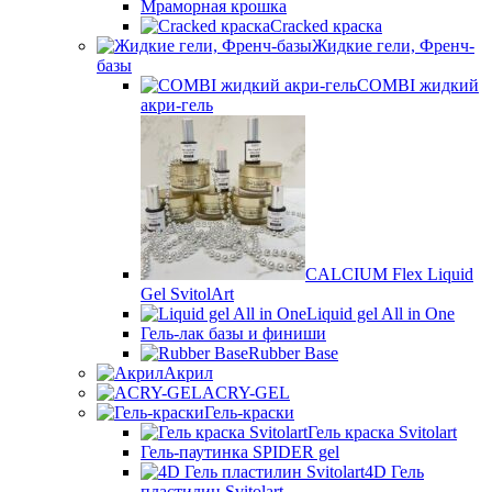
Мраморная крошка
Cracked краска
Жидкие гели, Френч-
базы
COMBI жидкий
акри-гель
CALCIUM Flex Liquid
Gel SvitolArt
Liquid gel All in One
Гель-лак базы и финиши
Rubber Base
Акрил
ACRY-GEL
Гель-краски
Гель краска Svitolart
Гель-паутинка SPIDER gel
4D Гель
пластилин Svitolart