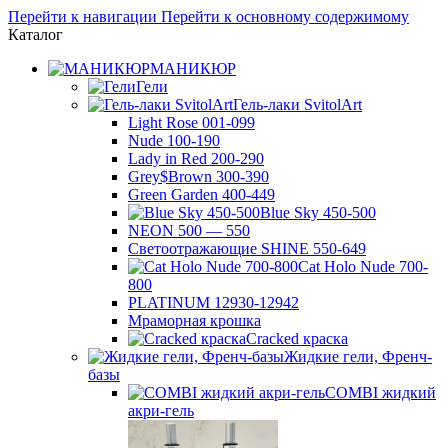
Перейти к навигации
Перейти к основному содержимому
Каталог
МАНИКЮР
Гели
Гель-лаки SvitolArt
Light Rose 001-099
Nude 100-190
Lady in Red 200-290
Grey$Brown 300-390
Green Garden 400-449
Blue Sky 450-500
NEON 500 — 550
Светоотражающие SHINE 550-649
Cat Holo Nude 700-
800
PLATINUM 12930-12942
Мраморная крошка
Cracked краска
Жидкие гели, Френч-
базы
COMBI жидкий
акри-гель