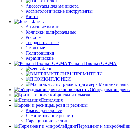
Пилки
Аксессуары для маникюра
Косметологические инструменты
Кисти
Фрезы
Алмазные камни
Колпачки шлифовальные
Pododisc
Твердосплавные
Стальные
Полировщики
Керамические
Фены и Плойки GA.MA
Фены
ВЫПРЯМИТЕЛИ
ПЛОЙКИ
Машинки для с
Оборудование для с
Бритвы и помазки
Депиляция
Брови и ресницы
Краска для бровей
Ламинирование ресниц
Наращивание ресниц
Перманент и микроблейд