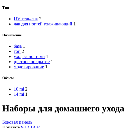
Тип
UV гель-лак
2
лак для ногтей ухаживающий
1
Назначение
база
1
топ
2
уход за ногтями
1
цветное покрытие
1
моделирование
1
Объем
10 ml
2
14 ml
1
Наборы для домашнего ухода
Боковая панель
Показать
9
12
18
24