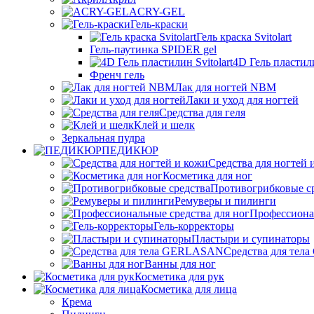
ACRY-GEL
Гель-краски
Гель краска Svitolart
Гель-паутинка SPIDER gel
4D Гель пластили
Френч гель
Лак для ногтей NBM
Лаки и уход для ногтей
Средства для геля
Клей и шелк
Зеркальная пудра
ПЕДИКЮР
Средства для ногтей 
Косметика для ног
Противогрибковые с
Ремуверы и пилинги
Профессионал
Гель-корректоры
Пластыри и супинаторы
Средства для те
Ванны для ног
Косметика для рук
Косметика для лица
Крема