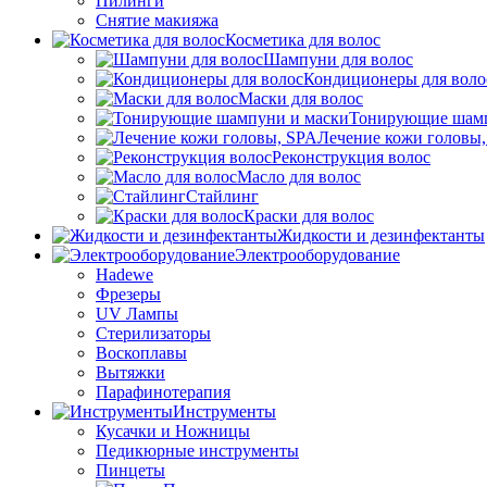
Пилинги
Снятие макияжа
Косметика для волос
Шампуни для волос
Кондиционеры для воло
Маски для волос
Тонирующие шамп
Лечение кожи головы
Реконструкция волос
Масло для волос
Стайлинг
Краски для волос
Жидкости и дезинфектанты
Электрооборудование
Hadewe
Фрезеры
UV Лампы
Стерилизаторы
Воскоплавы
Вытяжки
Парафинотерапия
Инструменты
Кусачки и Ножницы
Педикюрные инструменты
Пинцеты