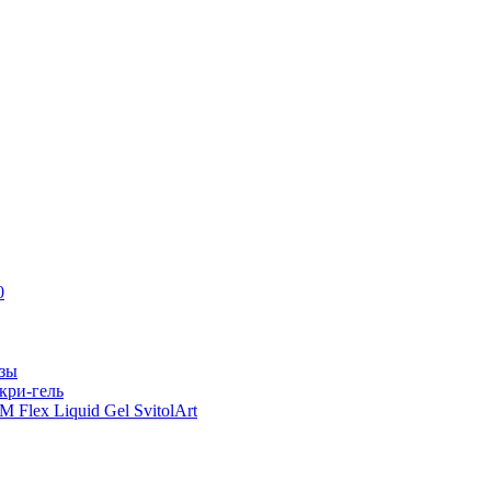
0
азы
кри-гель
Flex Liquid Gel SvitolArt