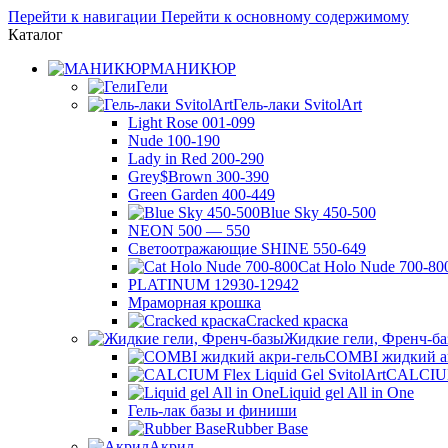
Перейти к навигации
Перейти к основному содержимому
Каталог
МАНИКЮР
Гели
Гель-лаки SvitolArt
Light Rose 001-099
Nude 100-190
Lady in Red 200-290
Grey$Brown 300-390
Green Garden 400-449
Blue Sky 450-500
NEON 500 — 550
Светоотражающие SHINE 550-649
Cat Holo Nude 700-80
PLATINUM 12930-12942
Мраморная крошка
Cracked краска
Жидкие гели, Френч-б
COMBI жидкий а
CALCIUM 
Liquid gel All in One
Гель-лак базы и финиши
Rubber Base
Акрил