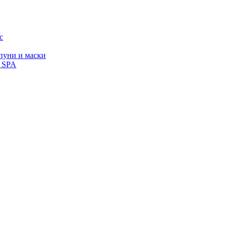
с
уни и маски
, SPA