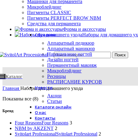
Машинки для перманента
Микроблейдинг
Пигменты CLASSIC
Пигменты PERFECT BROW NBM
Средства для перманента
Форма и аксессуары
Обучение
Наборы для домашнего ух
Аппаратный педикюр
Аппаратный маникюр
Наращивание ногтей
Поиск
Дизайн ногтей
Перманентный макияж
Микроблэйдинг
Ресницы
Каталог
РАСПИСАНИЕ КУРСОВ
Новости
Главная
Наборы для домашнего ухода
Акции
Показаны все (8)
Статьи
Каталоги онлайн
Бренд
О нас
Контакты
Four Reasons
Four Reasons
3
NBM by AKZENT
2
Svitolart Professional
Svitolart Professional
2