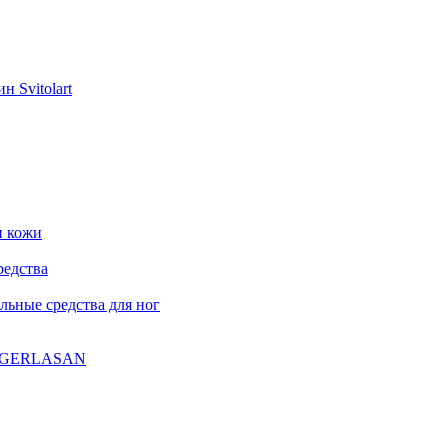
н Svitolart
и кожи
редства
ьные средства для ног
ла GERLASAN