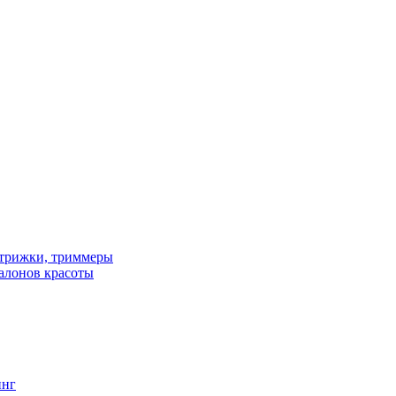
трижки, триммеры
алонов красоты
инг