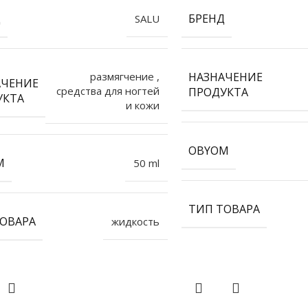
Д
БРЕНД
SALU
размягчение
,
НАЗНАЧЕНИЕ
АЧЕНИЕ
средства для ногтей
ПРОДУКТА
УКТА
и кожи
OBYOM
M
50 ml
ТИП ТОВАРА
ОВАРА
жидкость