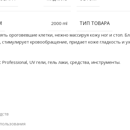
M
ТИП ТОВАРА
2000 ml
ять ороговевшие клетки, нежно массируя кожу ног и стоп. 
, стимулирует кровообращение, придает коже гладкость и у
rofessional, UV гели, гель лаки, средства, инструменты.
дств
спользования