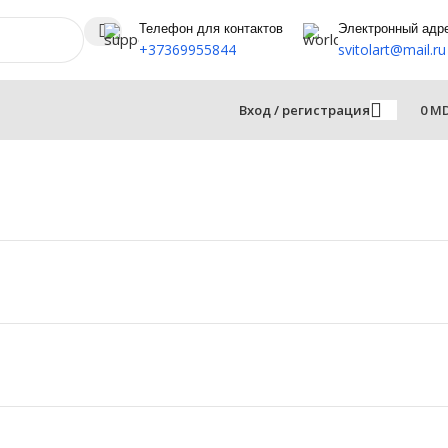
Телефон для контактов
Электронный адр
+37369955844
svitolart@mail.ru
Вход / регистрация
0
M