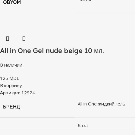
OBYOM
All in One Gel nude beige 10 мл.
В наличии
125
MDL
В корзину
Артикул:
12924
All in One жидкий гель
БРЕНД
база