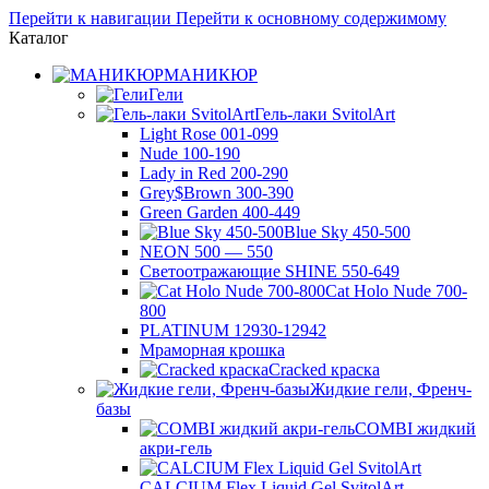
Перейти к навигации
Перейти к основному содержимому
Каталог
МАНИКЮР
Гели
Гель-лаки SvitolArt
Light Rose 001-099
Nude 100-190
Lady in Red 200-290
Grey$Brown 300-390
Green Garden 400-449
Blue Sky 450-500
NEON 500 — 550
Светоотражающие SHINE 550-649
Cat Holo Nude 700-
800
PLATINUM 12930-12942
Мраморная крошка
Cracked краска
Жидкие гели, Френч-
базы
COMBI жидкий
акри-гель
CALCIUM Flex Liquid Gel SvitolArt