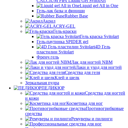
CALCIUM Flex Liquid Gel SvitolArt
Liquid gel All in One
Гель-лак базы и финиши
Rubber Base
Акрил
ACRY-GEL
Гель-краски
Гель краска Svitolart
Гель-паутинка SPIDER gel
4D Гель
пластилин Svitolart
Френч гель
Лак для ногтей NBM
Лаки и уход для ногтей
Средства для геля
Клей и шелк
Зеркальная пудра
ПЕДИКЮР
Средства для ногтей
и кожи
Косметика для ног
Противогрибковые
средства
Ремуверы и пилинги