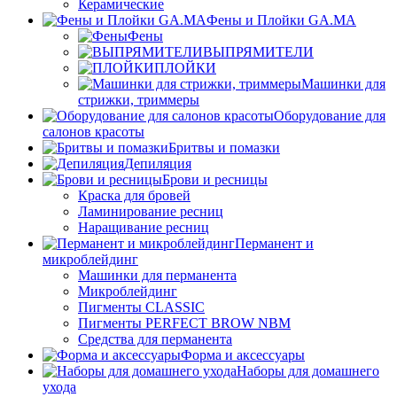
Керамические
Фены и Плойки GA.MA
Фены
ВЫПРЯМИТЕЛИ
ПЛОЙКИ
Машинки для
стрижки, триммеры
Оборудование для
салонов красоты
Бритвы и помазки
Депиляция
Брови и ресницы
Краска для бровей
Ламинирование ресниц
Наращивание ресниц
Перманент и
микроблейдинг
Машинки для перманента
Микроблейдинг
Пигменты CLASSIC
Пигменты PERFECT BROW NBM
Средства для перманента
Форма и аксессуары
Наборы для домашнего
ухода