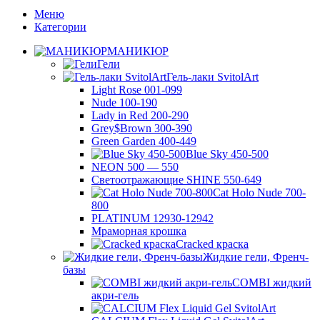
Меню
Категории
МАНИКЮР
Гели
Гель-лаки SvitolArt
Light Rose 001-099
Nude 100-190
Lady in Red 200-290
Grey$Brown 300-390
Green Garden 400-449
Blue Sky 450-500
NEON 500 — 550
Светоотражающие SHINE 550-649
Cat Holo Nude 700-
800
PLATINUM 12930-12942
Мраморная крошка
Cracked краска
Жидкие гели, Френч-
базы
COMBI жидкий
акри-гель