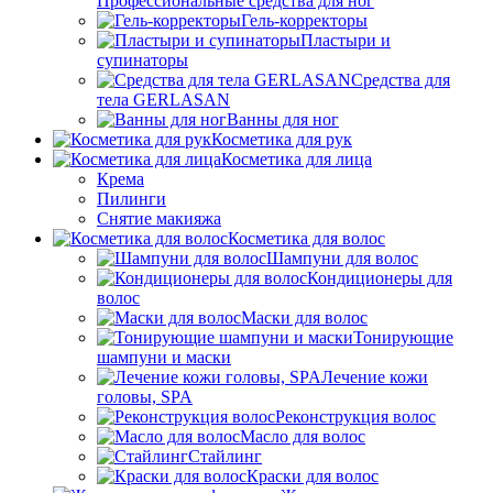
Профессиональные средства для ног
Гель-корректоры
Пластыри и
супинаторы
Средства для
тела GERLASAN
Ванны для ног
Косметика для рук
Косметика для лица
Крема
Пилинги
Снятие макияжа
Косметика для волос
Шампуни для волос
Кондиционеры для
волос
Маски для волос
Тонирующие
шампуни и маски
Лечение кожи
головы, SPA
Реконструкция волос
Масло для волос
Стайлинг
Краски для волос