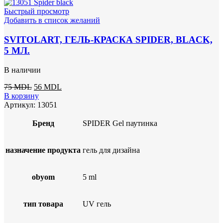
Быстрый просмотр
Добавить в список желаний
SVITOLART, ГЕЛЬ-КРАСКА SPIDER, BLACK,
5 МЛ.
В наличии
Первоначальная
Текущая
75
MDL
56
MDL
цена
цена:
В корзину
составляла
56 MDL.
Артикул:
13051
75 MDL.
Бренд
SPIDER Gel паутинка
назначение продукта
гель для дизайна
obyom
5 ml
тип товара
UV гель