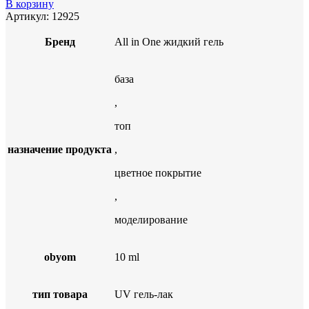
В корзину
Артикул:
12925
Бренд
All in One жидкий гель
база
,
топ
назначение продукта
,
цветное покрытие
,
моделирование
obyom
10 ml
тип товара
UV гель-лак