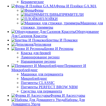
Керамические
Фены И Плойки GA.MA
Фены
ВЫПРЯМИТЕЛИ
ПЛОЙКИ
Машинки для
стрижки, триммеры
Оборудование
Для Салонов Красоты
Бритвы И Помазки
Депиляция
Брови И Ресницы
Краска для бровей
Ламинирование ресниц
Наращивание ресниц
Перманент И
Микроблейдинг
Машинки для перманента
Микроблейдинг
Пигменты CLASSIC
Пигменты PERFECT BROW NBM
Средства для перманента
Форма И Аксессуары
Наборы Для
Домашнего Ухода