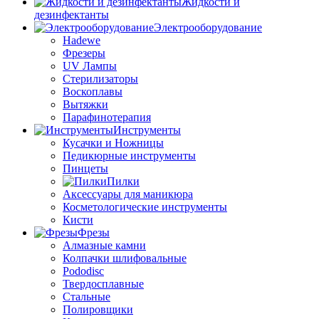
Жидкости и
дезинфектанты
Электрооборудование
Hadewe
Фрезеры
UV Лампы
Стерилизаторы
Воскоплавы
Вытяжки
Парафинотерапия
Инструменты
Кусачки и Ножницы
Педикюрные инструменты
Пинцеты
Пилки
Аксессуары для маникюра
Косметологические инструменты
Кисти
Фрезы
Алмазные камни
Колпачки шлифовальные
Pododisc
Твердосплавные
Стальные
Полировщики