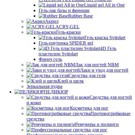
Liquid gel All in One
Гель-лак базы и финиши
Rubber Base
Акрил
ACRY-GEL
Гель-краски
Гель краска Svitolart
Гель-паутинка SPIDER gel
4D Гель
пластилин Svitolart
Френч гель
Лак для ногтей NBM
Лаки и уход для ногтей
Средства для геля
Клей и шелк
Зеркальная пудра
ПЕДИКЮР
Средства для ногтей
и кожи
Косметика для ног
Противогрибковые
средства
Ремуверы и пилинги