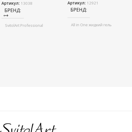
Артикул:
12921
Артикул:
13038
БРЕНД
БРЕНД
All in One жидкий гель
SvitolArt Professional
НАЗНАЧЕНИЕ
НАЗНАЧЕНИЕ
ПРОДУКТА
ПРОДУКТА
база
,
топ
,
цветное покрытие
моделирование
,
моделирование
UV гель
ТИП ТОВАРА
10 ml
OBYOM
50 ml
OBYOM
ТИП ТОВАРА
UV гель-лак