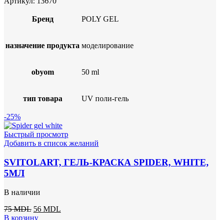
Артикул:
13670
Бренд
POLY GEL
назначение продукта
моделирование
obyom
50 ml
тип товара
UV поли-гель
-25%
Быстрый просмотр
Добавить в список желаний
SVITOLART, ГЕЛЬ-КРАСКА SPIDER, WHITE,
5МЛ
В наличии
Первоначальная
Текущая
75
MDL
56
MDL
цена
цена:
В корзину