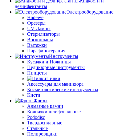
Жидкости и
дезинфектанты
Электрооборудование
Hadewe
Фрезеры
UV Лампы
Стерилизаторы
Воскоплавы
Вытяжки
Парафинотерапия
Инструменты
Кусачки и Ножницы
Педикюрные инструменты
Пинцеты
Пилки
Аксессуары для маникюра
Косметологические инструменты
Кисти
Фрезы
Алмазные камни
Колпачки шлифовальные
Pododisc
Твердосплавные
Стальные
Полировщики