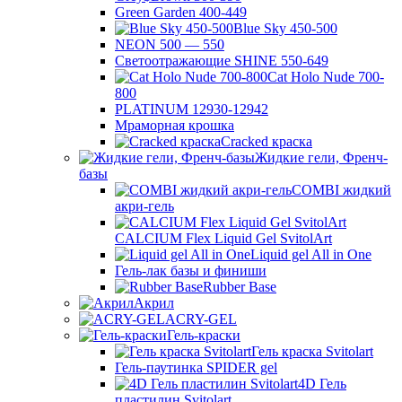
Green Garden 400-449
Blue Sky 450-500
NEON 500 — 550
Светоотражающие SHINE 550-649
Cat Holo Nude 700-
800
PLATINUM 12930-12942
Мраморная крошка
Cracked краска
Жидкие гели, Френч-
базы
COMBI жидкий
акри-гель
CALCIUM Flex Liquid Gel SvitolArt
Liquid gel All in One
Гель-лак базы и финиши
Rubber Base
Акрил
ACRY-GEL
Гель-краски
Гель краска Svitolart
Гель-паутинка SPIDER gel
4D Гель
пластилин Svitolart