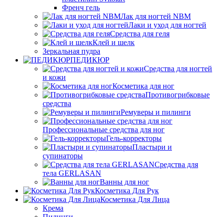
Френч гель
Лак для ногтей NBM
Лаки и уход для ногтей
Средства для геля
Клей и шелк
Зеркальная пудра
ПЕДИКЮР
Средства для ногтей
и кожи
Косметика для ног
Противогрибковые
средства
Ремуверы и пилинги
Профессиональные средства для ног
Гель-корректоры
Пластыри и
супинаторы
Средства для
тела GERLASAN
Ванны для ног
Косметика Для Рук
Косметика Для Лица
Крема
Пилинги