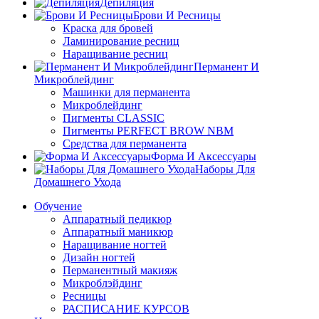
Депиляция
Брови И Ресницы
Краска для бровей
Ламинирование ресниц
Наращивание ресниц
Перманент И
Микроблейдинг
Машинки для перманента
Микроблейдинг
Пигменты CLASSIC
Пигменты PERFECT BROW NBM
Средства для перманента
Форма И Аксессуары
Наборы Для
Домашнего Ухода
Обучение
Аппаратный педикюр
Аппаратный маникюр
Наращивание ногтей
Дизайн ногтей
Перманентный макияж
Микроблэйдинг
Ресницы
РАСПИСАНИЕ КУРСОВ