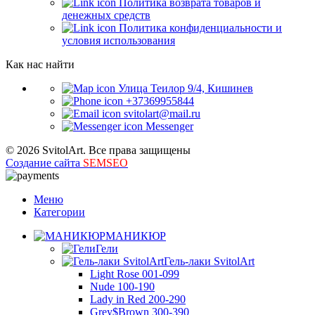
Политика возврата товаров и
денежных средств
Политика конфиденциальности и
условия использования
Как нас найти
Улица Теилор 9/4, Кишинев
+37369955844
svitolart@mail.ru
Messenger
© 2026 SvitolArt. Все права защищены
Создание сайта
SEMSEO
Меню
Категории
МАНИКЮР
Гели
Гель-лаки SvitolArt
Light Rose 001-099
Nude 100-190
Lady in Red 200-290
Grey$Brown 300-390