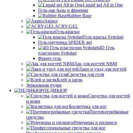
Liquid gel All in One
Гель-лак базы и финиши
Rubber Base
Акрил
ACRY-GEL
Гель-краски
Гель краска Svitolart
Гель-паутинка SPIDER gel
4D Гель
пластилин Svitolart
Френч гель
Лак для ногтей NBM
Лаки и уход для ногтей
Средства для геля
Клей и шелк
Зеркальная пудра
ПЕДИКЮР
Средства для ногтей
и кожи
Косметика для ног
Противогрибковые
средства
Ремуверы и пилинги