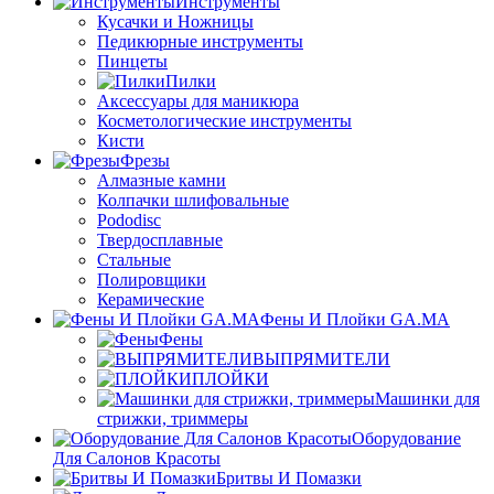
Инструменты
Кусачки и Ножницы
Педикюрные инструменты
Пинцеты
Пилки
Аксессуары для маникюра
Косметологические инструменты
Кисти
Фрезы
Алмазные камни
Колпачки шлифовальные
Pododisc
Твердосплавные
Стальные
Полировщики
Керамические
Фены И Плойки GA.MA
Фены
ВЫПРЯМИТЕЛИ
ПЛОЙКИ
Машинки для
стрижки, триммеры
Оборудование
Для Салонов Красоты
Бритвы И Помазки