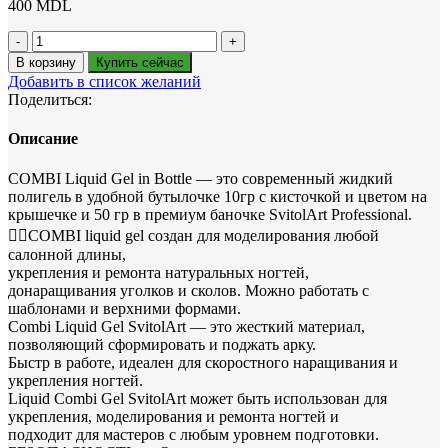
400
MDL
Количество
товара
В корзину
Купить сейчас
Combi
Добавить в список желаний
Liquid
Поделиться:
Acrygel
Описание
COMBI Liquid Gel in Bottle — это современный жидкий
полигель в удобной бутылочке 10гр с кисточкой и цветом на
крышечке и 50 гр в премиум баночке SvitolArt Professional.
✍🏻COMBI liquid gel создан для моделирования любой
салонной длины,
укрепления и ремонта натуральных ногтей,
донаращивания уголков и сколов. Можно работать с
шаблонами и верхними формами.
Combi Liquid Gel SvitolArt — это жесткий материал,
позволяющий сформировать и поджать арку.
Быстр в работе, идеален для скоростного наращивания и
укрепления ногтей.
Liquid Combi Gel SvitolArt может быть использован для
укрепления, моделирования и ремонта ногтей и
подходит для мастеров с любым уровнем подготовки.