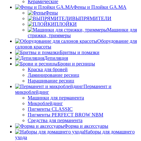
Керамические
Фены и Плойки GA.MA
Фены
ВЫПРЯМИТЕЛИ
ПЛОЙКИ
Машинки для
стрижки, триммеры
Оборудование для
салонов красоты
Бритвы и помазки
Депиляция
Брови и ресницы
Краска для бровей
Ламинирование ресниц
Наращивание ресниц
Перманент и
микроблейдинг
Машинки для перманента
Микроблейдинг
Пигменты CLASSIC
Пигменты PERFECT BROW NBM
Средства для перманента
Форма и аксессуары
Наборы для домашнего
ухода