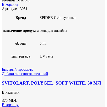
75
MDL
56
MDL
цена
цена:
В корзину
составляла
56 MDL.
Артикул:
13051
75 MDL.
Бренд
SPIDER Gel паутинка
назначение продукта
гель для дизайна
obyom
5 ml
тип товара
UV гель
Быстрый просмотр
Добавить в список желаний
SVITOLART, POLYGEL, SOFT WHITE, 50 МЛ
В наличии
375
MDL
В корзину