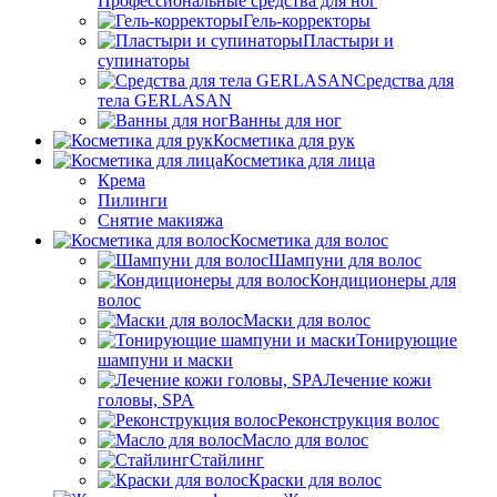
Профессиональные средства для ног
Гель-корректоры
Пластыри и
супинаторы
Средства для
тела GERLASAN
Ванны для ног
Косметика для рук
Косметика для лица
Крема
Пилинги
Снятие макияжа
Косметика для волос
Шампуни для волос
Кондиционеры для
волос
Маски для волос
Тонирующие
шампуни и маски
Лечение кожи
головы, SPA
Реконструкция волос
Масло для волос
Стайлинг
Краски для волос