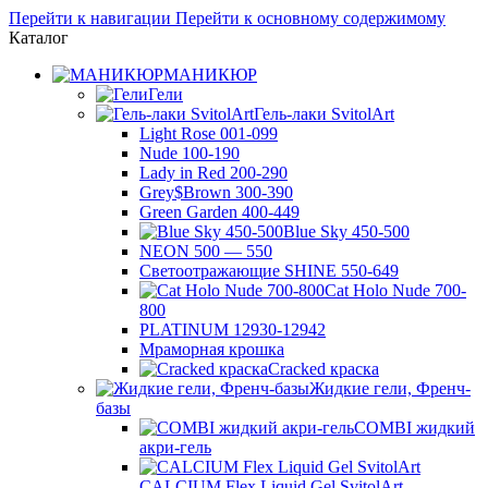
Перейти к навигации
Перейти к основному содержимому
Каталог
МАНИКЮР
Гели
Гель-лаки SvitolArt
Light Rose 001-099
Nude 100-190
Lady in Red 200-290
Grey$Brown 300-390
Green Garden 400-449
Blue Sky 450-500
NEON 500 — 550
Светоотражающие SHINE 550-649
Cat Holo Nude 700-
800
PLATINUM 12930-12942
Мраморная крошка
Cracked краска
Жидкие гели, Френч-
базы
COMBI жидкий
акри-гель
CALCIUM Flex Liquid Gel SvitolArt