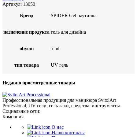
составляла
56 MDL.
Артикул:
13050
75 MDL.
Бренд
SPIDER Gel паутинка
назначение продукта
гель для дизайна
obyom
5 ml
тип товара
UV гель
Недавно просмотренные товары
Профессиональная продукция для маникюра SvitolArt
Professional, UV гели, гель лаки, средства, инструменты.
Социальные сети:
Компания
О нас
Наши контакты