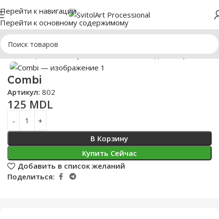
Перейти к навигации
Перейти к основному содержимому
ИКЮР
Жидкие гели, Френч-базы
COMBI жидкий акри-гель
Нажмите, чтобы увеличить
Combi
Артикул:
802
125
MDL
В Корзину
Купить Сейчас
Добавить в список желаний
Поделиться: