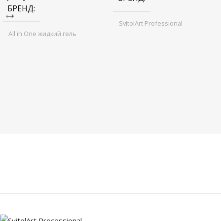
БРЕНД
SvitolArt Professional
All in One жидкий гель
НАЗНАЧЕНИЕ
НАЗНАЧЕНИЕ
ПРОДУКТА
ПРОДУКТА
база
база
,
топ
,
цветное покрытие
,
моделирование
10 ml
OBYOM
10 ml
OBYOM
ТИП ТОВАРА
ТИП ТОВАРА
UV гель-лак
UV гель-лак