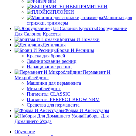
Фены
ВЫПРЯМИТЕЛИ
ПЛОЙКИ
Машинки для
стрижки, триммеры
Оборудование
Для Салонов Красоты
Бритвы И Помазки
Депиляция
Брови И Ресницы
Краска для бровей
Ламинирование ресниц
Наращивание ресниц
Перманент И
Микроблейдинг
Машинки для перманента
Микроблейдинг
Пигменты CLASSIC
Пигменты PERFECT BROW NBM
Средства для перманента
Форма И Аксессуары
Наборы Для
Домашнего Ухода
Обучение