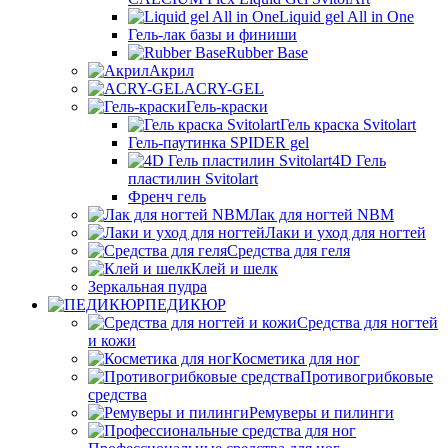
Liquid gel All in One
Гель-лак базы и финиши
Rubber Base
Акрил
ACRY-GEL
Гель-краски
Гель краска Svitolart
Гель-паутинка SPIDER gel
4D Гель
пластилин Svitolart
Френч гель
Лак для ногтей NBM
Лаки и уход для ногтей
Средства для геля
Клей и шелк
Зеркальная пудра
ПЕДИКЮР
Средства для ногтей
и кожи
Косметика для ног
Противогрибковые
средства
Ремуверы и пилинги