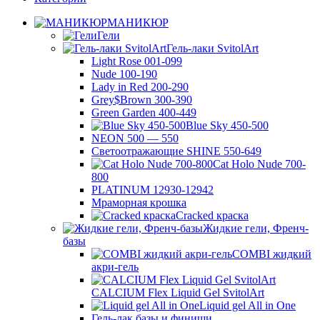
МАНИКЮР
Гели
Гель-лаки SvitolArt
Light Rose 001-099
Nude 100-190
Lady in Red 200-290
Grey$Brown 300-390
Green Garden 400-449
Blue Sky 450-500
NEON 500 — 550
Светоотражающие SHINE 550-649
Cat Holo Nude 700-
800
PLATINUM 12930-12942
Мраморная крошка
Cracked краска
Жидкие гели, Френч-
базы
COMBI жидкий
акри-гель
CALCIUM Flex Liquid Gel SvitolArt
Liquid gel All in One
Гель-лак базы и финиши