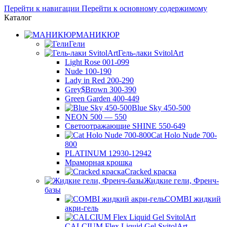
Перейти к навигации
Перейти к основному содержимому
Каталог
МАНИКЮР
Гели
Гель-лаки SvitolArt
Light Rose 001-099
Nude 100-190
Lady in Red 200-290
Grey$Brown 300-390
Green Garden 400-449
Blue Sky 450-500
NEON 500 — 550
Светоотражающие SHINE 550-649
Cat Holo Nude 700-
800
PLATINUM 12930-12942
Мраморная крошка
Cracked краска
Жидкие гели, Френч-
базы
COMBI жидкий
акри-гель
CALCIUM Flex Liquid Gel SvitolArt