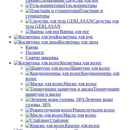
Профессиональные средства для ног
Гель-корректоры
Пластыри и
супинаторы
Средства для
тела GERLASAN
Ванны для ног
Косметика для рук
Косметика для лица
Крема
Пилинги
Снятие макияжа
Косметика для волос
Шампуни для волос
Кондиционеры для
волос
Маски для волос
Тонирующие
шампуни и маски
Лечение кожи
головы, SPA
Реконструкция волос
Масло для волос
Стайлинг
Краски для волос