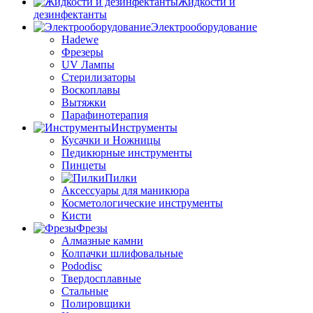
Жидкости и
дезинфектанты
Электрооборудование
Hadewe
Фрезеры
UV Лампы
Стерилизаторы
Воскоплавы
Вытяжки
Парафинотерапия
Инструменты
Кусачки и Ножницы
Педикюрные инструменты
Пинцеты
Пилки
Аксессуары для маникюра
Косметологические инструменты
Кисти
Фрезы
Алмазные камни
Колпачки шлифовальные
Pododisc
Твердосплавные
Стальные
Полировщики