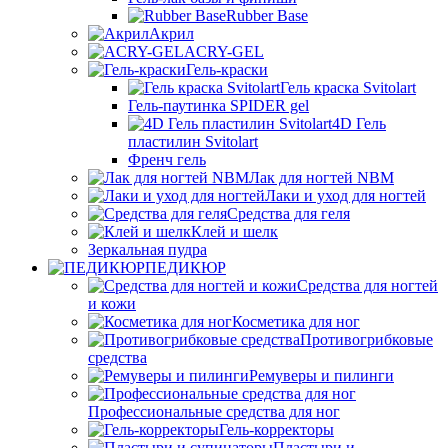
Rubber Base
Акрил
ACRY-GEL
Гель-краски
Гель краска Svitolart
Гель-паутинка SPIDER gel
4D Гель
пластилин Svitolart
Френч гель
Лак для ногтей NBM
Лаки и уход для ногтей
Средства для геля
Клей и шелк
Зеркальная пудра
ПЕДИКЮР
Средства для ногтей
и кожи
Косметика для ног
Противогрибковые
средства
Ремуверы и пилинги
Профессиональные средства для ног
Гель-корректоры
Пластыри и