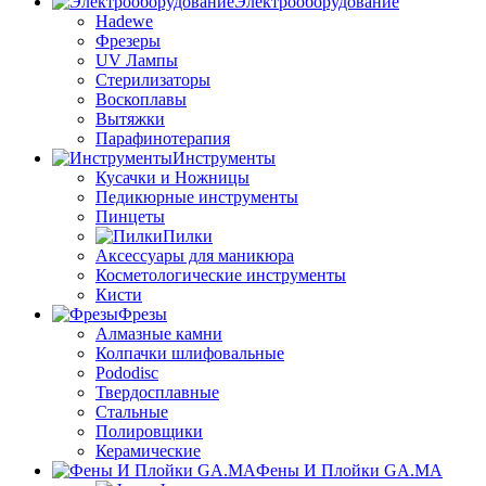
Электрооборудование
Hadewe
Фрезеры
UV Лампы
Стерилизаторы
Воскоплавы
Вытяжки
Парафинотерапия
Инструменты
Кусачки и Ножницы
Педикюрные инструменты
Пинцеты
Пилки
Аксессуары для маникюра
Косметологические инструменты
Кисти
Фрезы
Алмазные камни
Колпачки шлифовальные
Pododisc
Твердосплавные
Стальные
Полировщики
Керамические
Фены И Плойки GA.MA