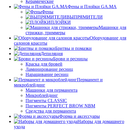
Керамические
Фены и Плойки GA.MA
Фены
ВЫПРЯМИТЕЛИ
ПЛОЙКИ
Машинки для
стрижки, триммеры
Оборудование для
салонов красоты
Бритвы и помазки
Депиляция
Брови и ресницы
Краска для бровей
Ламинирование ресниц
Наращивание ресниц
Перманент и
микроблейдинг
Машинки для перманента
Микроблейдинг
Пигменты CLASSIC
Пигменты PERFECT BROW NBM
Средства для перманента
Форма и аксессуары
Наборы для домашнего
ухода