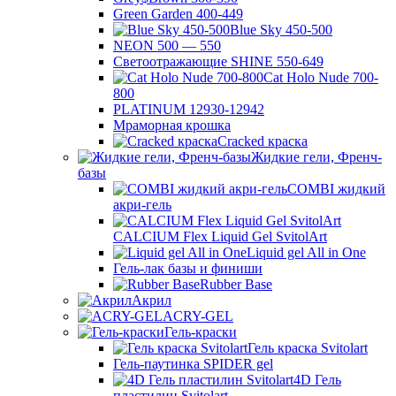
Green Garden 400-449
Blue Sky 450-500
NEON 500 — 550
Светоотражающие SHINE 550-649
Cat Holo Nude 700-
800
PLATINUM 12930-12942
Мраморная крошка
Cracked краска
Жидкие гели, Френч-
базы
COMBI жидкий
акри-гель
CALCIUM Flex Liquid Gel SvitolArt
Liquid gel All in One
Гель-лак базы и финиши
Rubber Base
Акрил
ACRY-GEL
Гель-краски
Гель краска Svitolart
Гель-паутинка SPIDER gel
4D Гель
пластилин Svitolart