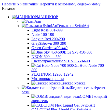
Перейти к навигации
Перейти к основному содержимому
Каталог
МАНИКЮР
Гели
Гель-лаки SvitolArt
Light Rose 001-099
Nude 100-190
Lady in Red 200-290
Grey$Brown 300-390
Green Garden 400-449
Blue Sky 450-500
NEON 500 — 550
Светоотражающие SHINE 550-649
Cat Holo Nude 700-
800
PLATINUM 12930-12942
Мраморная крошка
Cracked краска
Жидкие гели, Френч-
базы
COMBI жидкий
акри-гель
CALCIUM Flex Liquid Gel SvitolArt