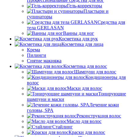
Профессиональные средства для ног
Гель-корректоры
Пластыри и
супинаторы
Средства для
тела GERLASAN
Ванны для ног
Косметика для рук
Косметика для лица
Крема
Пилинги
Снятие макияжа
Косметика для волос
Шампуни для волос
Кондиционеры для
волос
Маски для волос
Тонирующие
шампуни и маски
Лечение кожи
головы, SPA
Реконструкция волос
Масло для волос
Стайлинг
Краски для волос