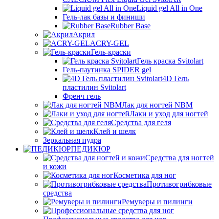
Liquid gel All in One
Гель-лак базы и финиши
Rubber Base
Акрил
ACRY-GEL
Гель-краски
Гель краска Svitolart
Гель-паутинка SPIDER gel
4D Гель
пластилин Svitolart
Френч гель
Лак для ногтей NBM
Лаки и уход для ногтей
Средства для геля
Клей и шелк
Зеркальная пудра
ПЕДИКЮР
Средства для ногтей
и кожи
Косметика для ног
Противогрибковые
средства
Ремуверы и пилинги