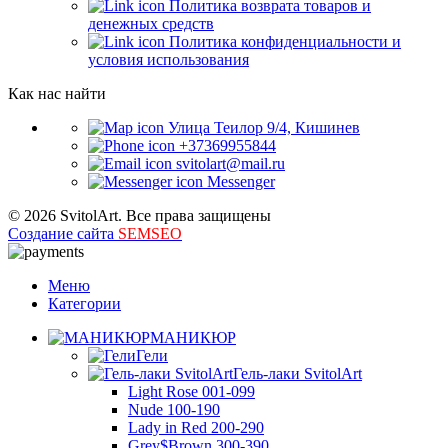
Политика возврата товаров и
денежных средств
Политика конфиденциальности и
условия использования
Как нас найти
Улица Теилор 9/4, Кишинев
+37369955844
svitolart@mail.ru
Messenger
© 2026 SvitolArt. Все права защищены
Создание сайта
SEMSEO
Меню
Категории
МАНИКЮР
Гели
Гель-лаки SvitolArt
Light Rose 001-099
Nude 100-190
Lady in Red 200-290
Grey$Brown 300-390