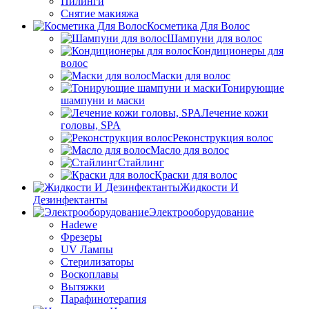
Пилинги
Снятие макияжа
Косметика Для Волос
Шампуни для волос
Кондиционеры для
волос
Маски для волос
Тонирующие
шампуни и маски
Лечение кожи
головы, SPA
Реконструкция волос
Масло для волос
Стайлинг
Краски для волос
Жидкости И
Дезинфектанты
Электрооборудование
Hadewe
Фрезеры
UV Лампы
Стерилизаторы
Воскоплавы
Вытяжки
Парафинотерапия