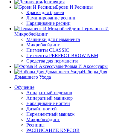
Депиляция
Брови И Ресницы
Краска для бровей
Ламинирование ресниц
Наращивание ресниц
Перманент И
Микроблейдинг
Машинки для перманента
Микроблейдинг
Пигменты CLASSIC
Пигменты PERFECT BROW NBM
Средства для перманента
Форма И Аксессуары
Наборы Для
Домашнего Ухода
Обучение
Аппаратный педикюр
Аппаратный маникюр
Наращивание ногтей
Дизайн ногтей
Перманентный макияж
Микроблэйдинг
Ресницы
РАСПИСАНИЕ КУРСОВ