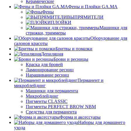
Керамические
Фены и Плойки GA.MA
Фены
ВЫПРЯМИТЕЛИ
ПЛОЙКИ
Машинки для
стрижки, триммеры
Оборудование для
салонов красоты
Бритвы и помазки
Депиляция
Брови и ресницы
Краска для бровей
Ламинирование ресниц
Наращивание ресниц
Перманент и
микроблейдинг
Машинки для перманента
Микроблейдинг
Пигменты CLASSIC
Пигменты PERFECT BROW NBM
Средства для перманента
Форма и аксессуары
Наборы для домашнего
ухода