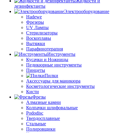
Жидкости и
дезинфектанты
Электрооборудование
Hadewe
Фрезеры
UV Лампы
Стерилизаторы
Воскоплавы
Вытяжки
Парафинотерапия
Инструменты
Кусачки и Ножницы
Педикюрные инструменты
Пинцеты
Пилки
Аксессуары для маникюра
Косметологические инструменты
Кисти
Фрезы
Алмазные камни
Колпачки шлифовальные
Pododisc
Твердосплавные
Стальные
Полировщики