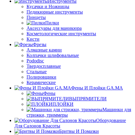
Инструменты
Кусачки и Ножницы
Педикюрные инструменты
Пинцеты
Пилки
Аксессуары для маникюра
Косметологические инструменты
Кисти
Фрезы
Алмазные камни
Колпачки шлифовальные
Pododisc
Твердосплавные
Стальные
Полировщики
Керамические
Фены И Плойки GA.MA
Фены
ВЫПРЯМИТЕЛИ
ПЛОЙКИ
Машинки для
стрижки, триммеры
Оборудование
Для Салонов Красоты
Бритвы И Помазки