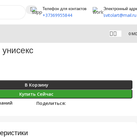
Телефон для контактов
Электронный адр
+37369955844
svitolart@mail.ru
0
M
 унисекс
В Корзину
Купить Сейчас
ланий
Поделиться:
еристики