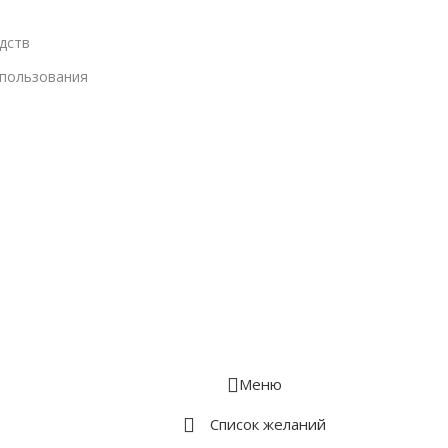
дств
спользования
Меню
Список желаний