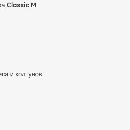
ка Classic M
са и колтунов