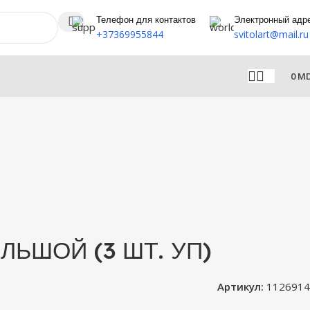
Телефон для контактов
Электронный адр
+37369955844
svitolart@mail.ru
0
M
ЛЬШОЙ (3 ШТ. УП)
Артикул:
1126914