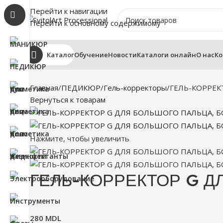
Перейти к навигации
Перейти к основному содержимому
Каталог
Обучение
Новости
Каталоги онлайн
О нас
Ко
Главная
ПЕДИКЮР
Гель-корректоры
ГЕЛЬ-КОРРЕК
Вернуться к товарам
Нажмите, чтобы увеличить
ГЕЛЬ-КОРРЕКТОР G ДЛ
280
MDL