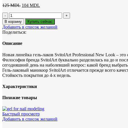
Первоначальная
Текущая
125
MDL
104
MDL
цена
цена:
Количество
составляла
104 MDL.
товара
125 MDL.
В корзину
Купить сейчас
ГЕЛЬ-
Добавить в список желаний
ЛАК
Поделиться:
Bohemian
7
Описание
мл.
Новая линейка гель-лаков SvitolArt Professional New Look – эт
Философия бренда SvitolArt буквально разделилась на до и по
сегодняшний день на наболевший вопрос: какой бренд выбрать? Е
Гель-лаковый маникюр SvitolArt отличается прежде всего качест
Стойкость покрытия до 4-х недель.
Характеристики
Похожие товары
Быстрый просмотр
Добавить в список желаний