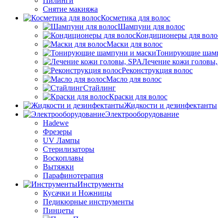
Пилинги
Снятие макияжа
Косметика для волос
Шампуни для волос
Кондиционеры для воло
Маски для волос
Тонирующие шамп
Лечение кожи головы
Реконструкция волос
Масло для волос
Стайлинг
Краски для волос
Жидкости и дезинфектанты
Электрооборудование
Hadewe
Фрезеры
UV Лампы
Стерилизаторы
Воскоплавы
Вытяжки
Парафинотерапия
Инструменты
Кусачки и Ножницы
Педикюрные инструменты
Пинцеты