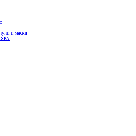
с
уни и маски
, SPA