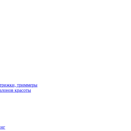
трижки, триммеры
алонов красоты
инг