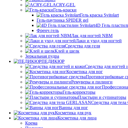
ACRY-GEL
Гель-краски
Гель краска Svitolart
Гель-паутинка SPIDER gel
4D Гель пластили
Френч гель
Лак для ногтей NBM
Лаки и уход для ногтей
Средства для геля
Клей и шелк
Зеркальная пудра
ПЕДИКЮР
Средства для ногтей 
Косметика для ног
Противогрибковые с
Ремуверы и пилинги
Профессионал
Гель-корректоры
Пластыри и супинаторы
Средства для те
Ванны для ног
Косметика для рук
Косметика для лица
Крема