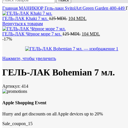
Поиск
Главная
МАНИКЮР
Гель-лаки SvitolArt
Green Garden 400-449
Первоначальная
Текущая
ГЕЛЬ-ЛАК Khaki 7 мл.
125
MDL
104
MDL
цена
цена:
Вернуться к товарам
составляла
104 MDL.
125 MDL.
Первоначальная
Текущая
ГЕЛЬ-ЛАК Чёрное море 7 мл.
125
MDL
104
MDL
цена
цена:
-17%
составляла
104 MDL.
125 MDL.
Нажмите, чтобы увеличить
ГЕЛЬ-ЛАК Bohemian 7 мл.
Артикул:
414
Apple Shopping Event
Hurry and get discounts on all Apple devices up to 20%
Sale_coupon_15