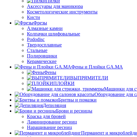
Пилки
Аксессуары для маникюра
Косметологические инструменты
Кисти
Фрезы
Алмазные камни
Колпачки шлифовальные
Pododisc
Твердосплавные
Стальные
Полировщики
Керамические
Фены и Плойки GA.MA
Фены
ВЫПРЯМИТЕЛИ
ПЛОЙКИ
Машинки для с
Оборудование для с
Бритвы и помазки
Депиляция
Брови и ресницы
Краска для бровей
Ламинирование ресниц
Наращивание ресниц
Перманент и микроблейд