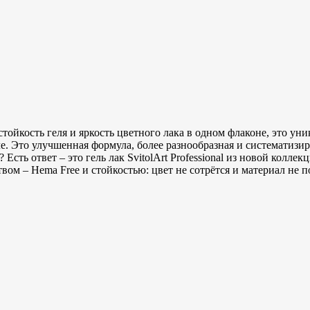
о стойкость геля и яркость цветного лака в одном флаконе, это у
сле. Это улучшенная формула, более разнообразная и систематиз
сть ответ – это гель лак SvitolArt Professional из новой колле
вом – Hema Free и стойкостью: цвет не сотрётся и материал не п