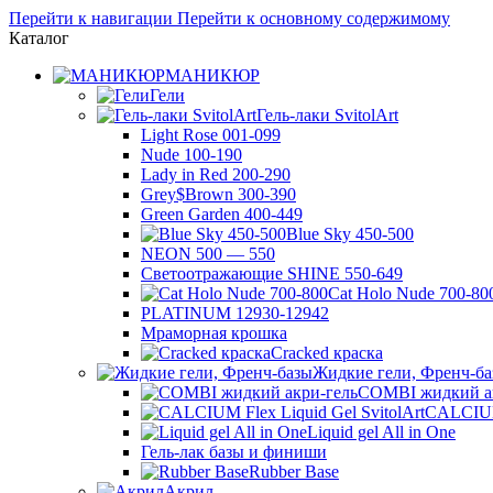
Перейти к навигации
Перейти к основному содержимому
Каталог
МАНИКЮР
Гели
Гель-лаки SvitolArt
Light Rose 001-099
Nude 100-190
Lady in Red 200-290
Grey$Brown 300-390
Green Garden 400-449
Blue Sky 450-500
NEON 500 — 550
Светоотражающие SHINE 550-649
Cat Holo Nude 700-80
PLATINUM 12930-12942
Мраморная крошка
Cracked краска
Жидкие гели, Френч-б
COMBI жидкий а
CALCIUM 
Liquid gel All in One
Гель-лак базы и финиши
Rubber Base
Акрил