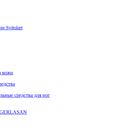
н Svitolart
и кожи
редства
ьные средства для ног
ла GERLASAN