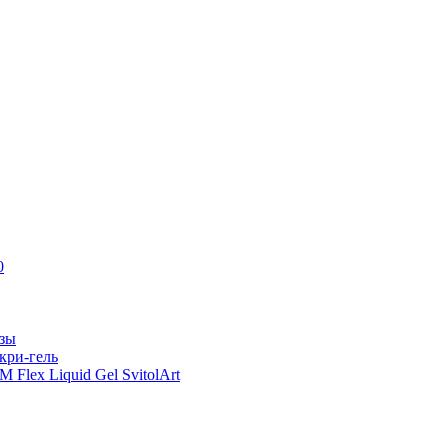
0
азы
кри-гель
Flex Liquid Gel SvitolArt