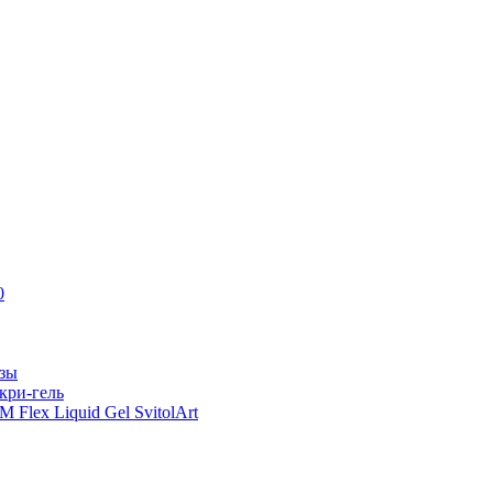
0
азы
кри-гель
Flex Liquid Gel SvitolArt