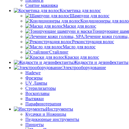
Пилинги
Снятие макияжа
Косметика для волос
Шампуни для волос
Кондиционеры для воло
Маски для волос
Тонирующие шамп
Лечение кожи головы
Реконструкция волос
Масло для волос
Стайлинг
Краски для волос
Жидкости и дезинфектанты
Электрооборудование
Hadewe
Фрезеры
UV Лампы
Стерилизаторы
Воскоплавы
Вытяжки
Парафинотерапия
Инструменты
Кусачки и Ножницы
Педикюрные инструменты
Пинцеты