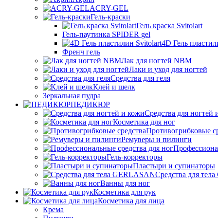
ACRY-GEL
Гель-краски
Гель краска Svitolart
Гель-паутинка SPIDER gel
4D Гель пластили
Френч гель
Лак для ногтей NBM
Лаки и уход для ногтей
Средства для геля
Клей и шелк
Зеркальная пудра
ПЕДИКЮР
Средства для ногтей 
Косметика для ног
Противогрибковые с
Ремуверы и пилинги
Профессионал
Гель-корректоры
Пластыри и супинаторы
Средства для те
Ванны для ног
Косметика для рук
Косметика для лица
Крема