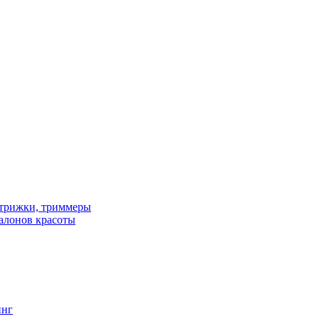
трижки, триммеры
алонов красоты
инг