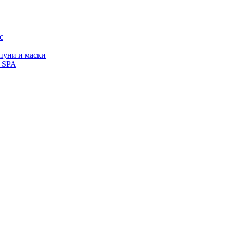
с
уни и маски
, SPA