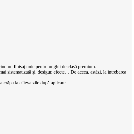
rind un finisaj unic pentru unghii de clasă premium.
mai sistematizată și, desigur, efecte… De aceea, astăzi, la întrebarea
a crăpa la câteva zile după aplicare.