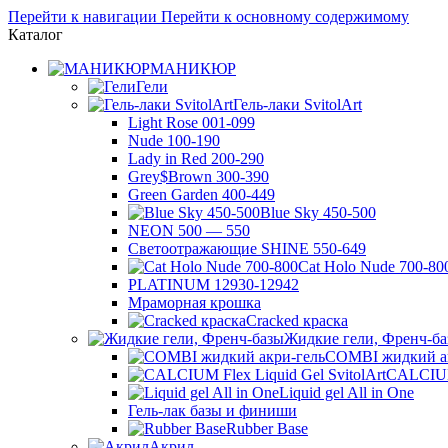
Перейти к навигации
Перейти к основному содержимому
Каталог
МАНИКЮР
Гели
Гель-лаки SvitolArt
Light Rose 001-099
Nude 100-190
Lady in Red 200-290
Grey$Brown 300-390
Green Garden 400-449
Blue Sky 450-500
NEON 500 — 550
Светоотражающие SHINE 550-649
Cat Holo Nude 700-80
PLATINUM 12930-12942
Мраморная крошка
Cracked краска
Жидкие гели, Френч-б
COMBI жидкий а
CALCIUM 
Liquid gel All in One
Гель-лак базы и финиши
Rubber Base
Акрил