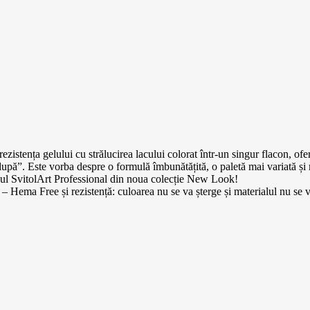
stența gelului cu strălucirea lacului colorat într-un singur flacon, ofe
„după”. Este vorba despre o formulă îmbunătățită, o paletă mai variată și 
cul SvitolArt Professional din noua colecție New Look!
 – Hema Free și rezistență: culoarea nu se va șterge și materialul nu se v