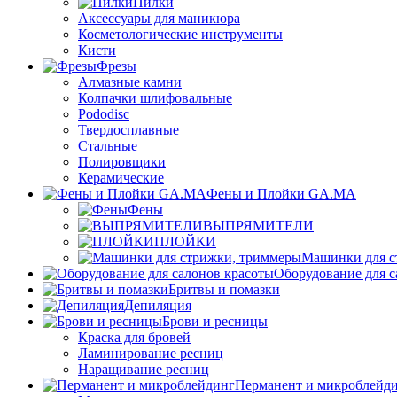
Пилки
Аксессуары для маникюра
Косметологические инструменты
Кисти
Фрезы
Алмазные камни
Колпачки шлифовальные
Pododisc
Твердосплавные
Стальные
Полировщики
Керамические
Фены и Плойки GA.MA
Фены
ВЫПРЯМИТЕЛИ
ПЛОЙКИ
Машинки для с
Оборудование для с
Бритвы и помазки
Депиляция
Брови и ресницы
Краска для бровей
Ламинирование ресниц
Наращивание ресниц
Перманент и микроблейд