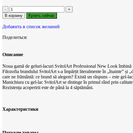
В корзину
Купить сейчас
Добавить в список желаний
Поделиться:
Описание
Noua gamă de geluri-lacuri SvitolArt Professional New Look îmbină rezi
Filozofia brandului SvitolArt s-a împărțit literalmente în „înainte” și 
care ne frământă: ce brand să alegem? Există un răspuns – este gel-la
Manichiura cu gel-lac SvitolArt se distinge în primul rând prin calitate
Rezistența acoperirii este de până la 4 săptămâni.
Характеристики
Похожие товары