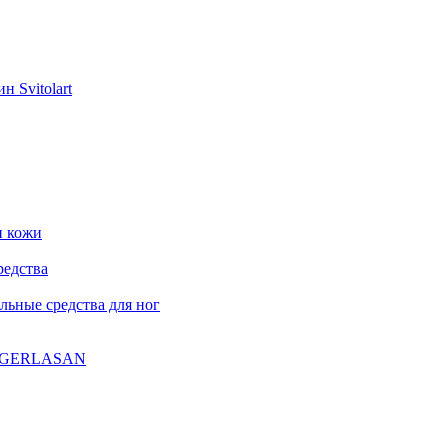
н Svitolart
и кожи
редства
ьные средства для ног
ла GERLASAN