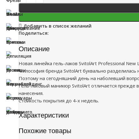
Добавить в список желаний
Поделиться:
Описание
Новая линейка гель-лаков SvitolArt Professional New
Философия бренда SvitolArt буквально разделилась 
Поэтому на сегодняшний день на наболевший вопрос: 
Гель-лаковый маникюр SvitolArt отличается прежде в
нанесения.
Стойкость покрытия до 4-х недель.
Характеристики
Похожие товары