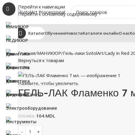
Перейти к навигации
Перейти к основному содержимому
Каталог
Обучение
Новости
Каталоги онлайн
О нас
Ко
Главная
МАНИКЮР
Гель-лаки SvitolArt
Lady in Red 2
Вернуться к товарам
-17%
Нажмите, чтобы увеличить
ГЕЛЬ-ЛАК Фламенко 7 м
104
MDL
125
MDL