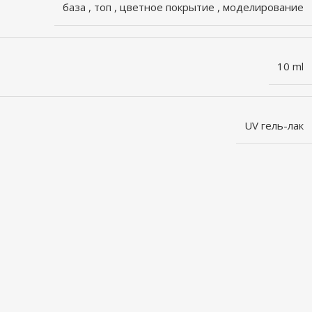
база
,
топ
,
цветное покрытие
,
моделирование
10 ml
UV гель-лак