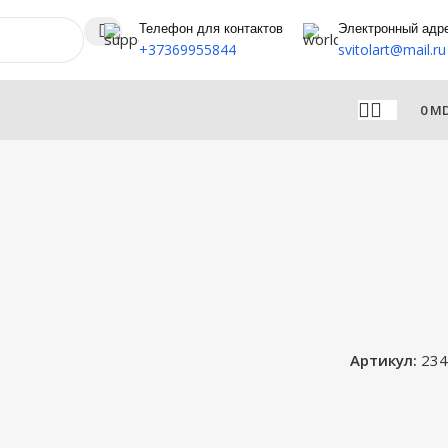
Телефон для контактов
Электронный адр
+37369955844
svitolart@mail.ru
0
M
Артикул:
234