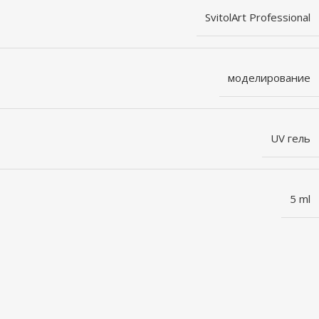
SvitolArt Professional
моделирование
UV гель
5 ml