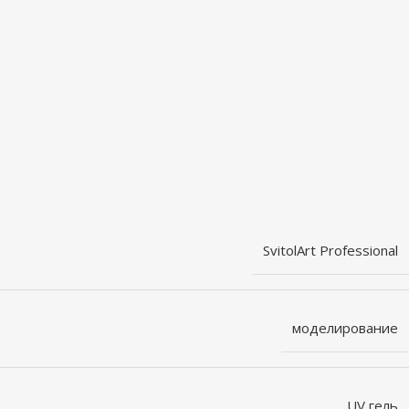
SvitolArt Professional
моделирование
UV гель