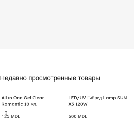
ПРОДУКТА
ПРОДУКТА
моделирование
база
UV гель
10 ml
ТИП ТОВАРА
OBYOM
50 ml
OBYOM
ТИП ТОВАРА
UV гель-лак
Недавно просмотренные товары
All in One Gel Clear
LED/UV Гибрид Lamp SUN
Romantic 10 мл.
X5 120W
125
MDL
600
MDL