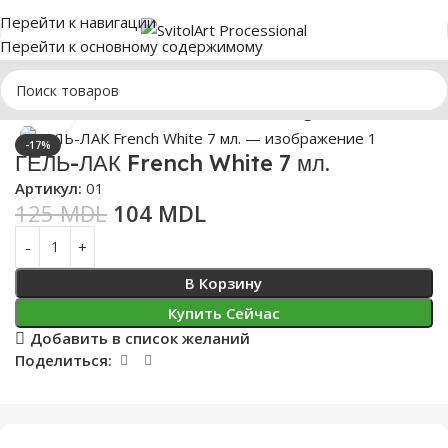
Перейти к навигации
Перейти к основному содержимому
Главная
МАНИКЮР
Гель-лаки SvitolArt
Light Rose 001-099
Нажмите, чтобы увеличить
-17%
ГЕЛЬ-ЛАК French White 7 мл.
Артикул:
01
125
MDL
104
MDL
В Корзину
Купить Сейчас
Добавить в список желаний
Поделиться: