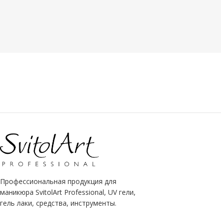
моделирование
база
,
топ
,
цветное покрытие
UV гель
ТИП ТОВАРА
,
моделирование
50 ml
10 ml
OBYOM
OBYOM
ТИП ТОВАРА
UV гель-лак
Профессиональная продукция для
маникюра SvitolArt Professional, UV гели,
гель лаки, средства, инструменты.