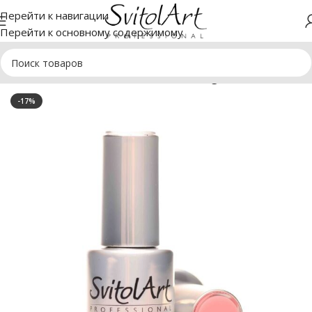
Перейти к навигации
Перейти к основному содержимому
Главная
МАНИКЮР
Гель-лаки SvitolArt
Light Rose 001-099
-17%