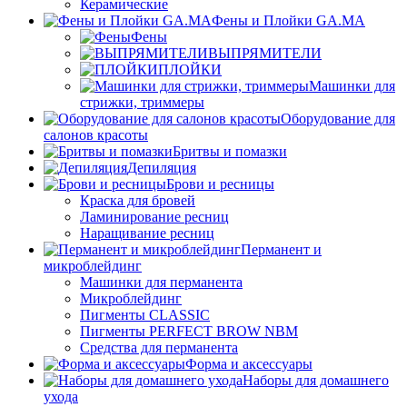
Керамические
Фены и Плойки GA.MA
Фены
ВЫПРЯМИТЕЛИ
ПЛОЙКИ
Машинки для
стрижки, триммеры
Оборудование для
салонов красоты
Бритвы и помазки
Депиляция
Брови и ресницы
Краска для бровей
Ламинирование ресниц
Наращивание ресниц
Перманент и
микроблейдинг
Машинки для перманента
Микроблейдинг
Пигменты CLASSIC
Пигменты PERFECT BROW NBM
Средства для перманента
Форма и аксессуары
Наборы для домашнего
ухода