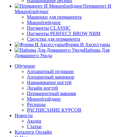
Наращивание ресниц
Перманент И
Микроблейдинг
Машинки для перманента
Микроблейдинг
Пигменты CLASSIC
Пигменты PERFECT BROW NBM
Средства для перманента
Форма И Аксессуары
Наборы Для
Домашнего Ухода
Обучение
Аппаратный педикюр
Аппаратный маникюр
Наращивание ногтей
Дизайн ногтей
Перманентный макияж
Микроблэйдинг
Ресницы
РАСПИСАНИЕ КУРСОВ
Новости
Акции
Статьи
Каталоги Онлайн