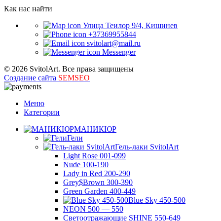
Как нас найти
Улица Теилор 9/4, Кишинев
+37369955844
svitolart@mail.ru
Messenger
© 2026 SvitolArt. Все права защищены
Создание сайта
SEMSEO
Меню
Категории
МАНИКЮР
Гели
Гель-лаки SvitolArt
Light Rose 001-099
Nude 100-190
Lady in Red 200-290
Grey$Brown 300-390
Green Garden 400-449
Blue Sky 450-500
NEON 500 — 550
Светоотражающие SHINE 550-649