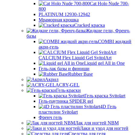
Cat Holo Nude 700-
800
PLATINUM 12930-12942
Мраморная крошка
Cracked краска
Жидкие гели, Френч-
базы
COMBI жидкий
акри-гель
CALCIUM Flex Liquid Gel SvitolArt
Liquid gel All in One
Гель-лак базы и финиши
Rubber Base
Акрил
ACRY-GEL
Гель-краски
Гель краска Svitolart
Гель-паутинка SPIDER gel
4D Гель
пластилин Svitolart
Френч гель
Лак для ногтей NBM
Лаки и уход для ногтей
Средства для геля