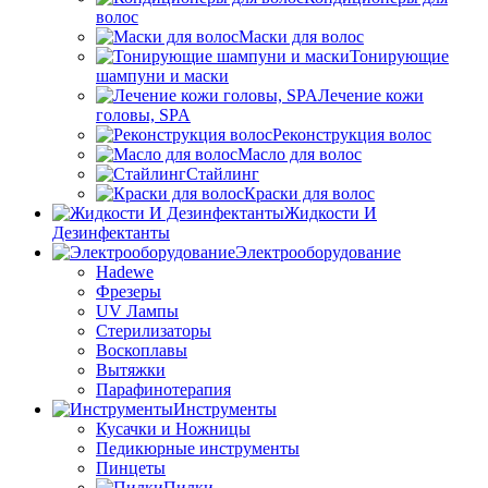
волос
Маски для волос
Тонирующие
шампуни и маски
Лечение кожи
головы, SPA
Реконструкция волос
Масло для волос
Стайлинг
Краски для волос
Жидкости И
Дезинфектанты
Электрооборудование
Hadewe
Фрезеры
UV Лампы
Стерилизаторы
Воскоплавы
Вытяжки
Парафинотерапия
Инструменты
Кусачки и Ножницы
Педикюрные инструменты
Пинцеты
Пилки