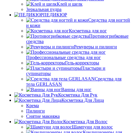
Клей и шелк
Зеркальная пудра
ПЕДИКЮР
Средства для ногтей
и кожи
Косметика для ног
Противогрибковые
средства
Ремуверы и пилинги
Профессиональные средства для ног
Гель-корректоры
Пластыри и
супинаторы
Средства для
тела GERLASAN
Ванны для ног
Косметика Для Рук
Косметика Для Лица
Крема
Пилинги
Снятие макияжа
Косметика Для Волос
Шампуни для волос
Кондиционеры для