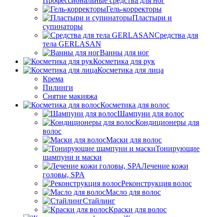
Профессиональные средства для ног
Гель-корректоры
Пластыри и
супинаторы
Средства для
тела GERLASAN
Ванны для ног
Косметика для рук
Косметика для лица
Крема
Пилинги
Снятие макияжа
Косметика для волос
Шампуни для волос
Кондиционеры для
волос
Маски для волос
Тонирующие
шампуни и маски
Лечение кожи
головы, SPA
Реконструкция волос
Масло для волос
Стайлинг
Краски для волос