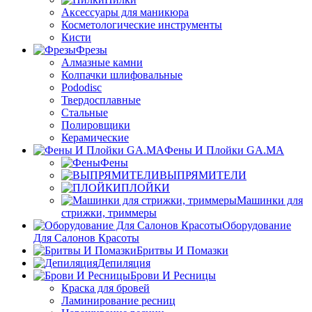
Аксессуары для маникюра
Косметологические инструменты
Кисти
Фрезы
Алмазные камни
Колпачки шлифовальные
Pododisc
Твердосплавные
Стальные
Полировщики
Керамические
Фены И Плойки GA.MA
Фены
ВЫПРЯМИТЕЛИ
ПЛОЙКИ
Машинки для
стрижки, триммеры
Оборудование
Для Салонов Красоты
Бритвы И Помазки
Депиляция
Брови И Ресницы
Краска для бровей
Ламинирование ресниц