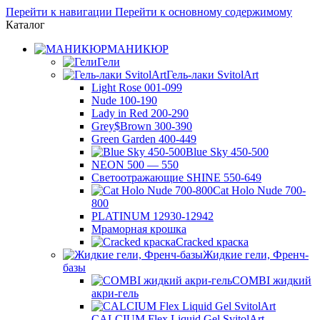
Перейти к навигации
Перейти к основному содержимому
Каталог
МАНИКЮР
Гели
Гель-лаки SvitolArt
Light Rose 001-099
Nude 100-190
Lady in Red 200-290
Grey$Brown 300-390
Green Garden 400-449
Blue Sky 450-500
NEON 500 — 550
Светоотражающие SHINE 550-649
Cat Holo Nude 700-
800
PLATINUM 12930-12942
Мраморная крошка
Cracked краска
Жидкие гели, Френч-
базы
COMBI жидкий
акри-гель
CALCIUM Flex Liquid Gel SvitolArt