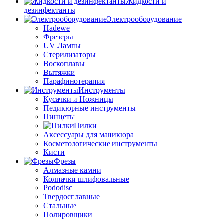
Жидкости и
дезинфектанты
Электрооборудование
Hadewe
Фрезеры
UV Лампы
Стерилизаторы
Воскоплавы
Вытяжки
Парафинотерапия
Инструменты
Кусачки и Ножницы
Педикюрные инструменты
Пинцеты
Пилки
Аксессуары для маникюра
Косметологические инструменты
Кисти
Фрезы
Алмазные камни
Колпачки шлифовальные
Pododisc
Твердосплавные
Стальные
Полировщики