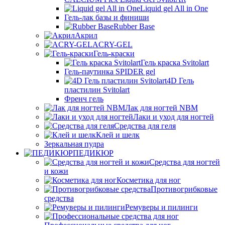
Liquid gel All in One
Гель-лак базы и финиши
Rubber Base
Акрил
ACRY-GEL
Гель-краски
Гель краска Svitolart
Гель-паутинка SPIDER gel
4D Гель
пластилин Svitolart
Френч гель
Лак для ногтей NBM
Лаки и уход для ногтей
Средства для геля
Клей и шелк
Зеркальная пудра
ПЕДИКЮР
Средства для ногтей
и кожи
Косметика для ног
Противогрибковые
средства
Ремуверы и пилинги