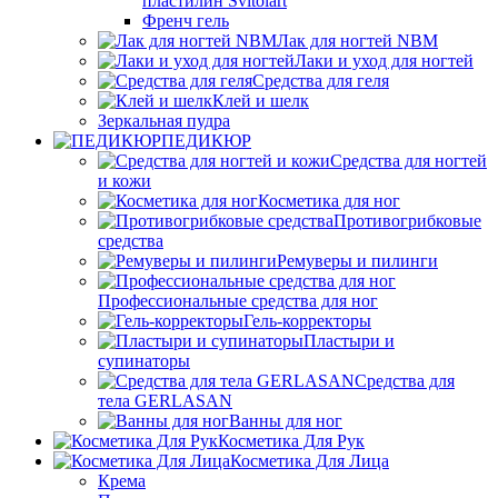
пластилин Svitolart
Френч гель
Лак для ногтей NBM
Лаки и уход для ногтей
Средства для геля
Клей и шелк
Зеркальная пудра
ПЕДИКЮР
Средства для ногтей
и кожи
Косметика для ног
Противогрибковые
средства
Ремуверы и пилинги
Профессиональные средства для ног
Гель-корректоры
Пластыри и
супинаторы
Средства для
тела GERLASAN
Ванны для ног
Косметика Для Рук
Косметика Для Лица
Крема