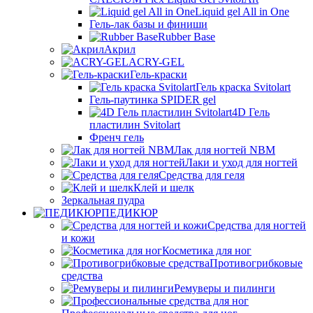
Liquid gel All in One
Гель-лак базы и финиши
Rubber Base
Акрил
ACRY-GEL
Гель-краски
Гель краска Svitolart
Гель-паутинка SPIDER gel
4D Гель
пластилин Svitolart
Френч гель
Лак для ногтей NBM
Лаки и уход для ногтей
Средства для геля
Клей и шелк
Зеркальная пудра
ПЕДИКЮР
Средства для ногтей
и кожи
Косметика для ног
Противогрибковые
средства
Ремуверы и пилинги