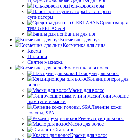
Профессиональные средства для ног
Гель-корректоры
Пластыри и
супинаторы
Средства для
тела GERLASAN
Ванны для ног
Косметика для рук
Косметика для лица
Крема
Пилинги
Снятие макияжа
Косметика для волос
Шампуни для волос
Кондиционеры для
волос
Маски для волос
Тонирующие
шампуни и маски
Лечение кожи
головы, SPA
Реконструкция волос
Масло для волос
Стайлинг
Краски для волос