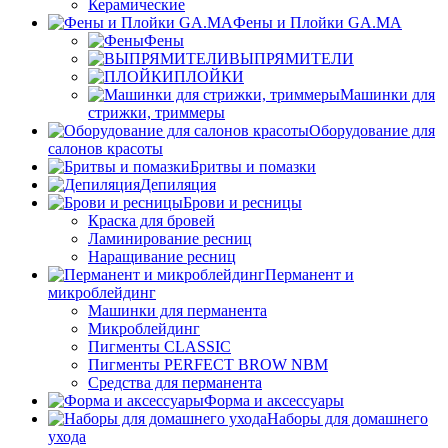
Керамические
Фены и Плойки GA.MA
Фены
ВЫПРЯМИТЕЛИ
ПЛОЙКИ
Машинки для
стрижки, триммеры
Оборудование для
салонов красоты
Бритвы и помазки
Депиляция
Брови и ресницы
Краска для бровей
Ламинирование ресниц
Наращивание ресниц
Перманент и
микроблейдинг
Машинки для перманента
Микроблейдинг
Пигменты CLASSIC
Пигменты PERFECT BROW NBM
Средства для перманента
Форма и аксессуары
Наборы для домашнего
ухода