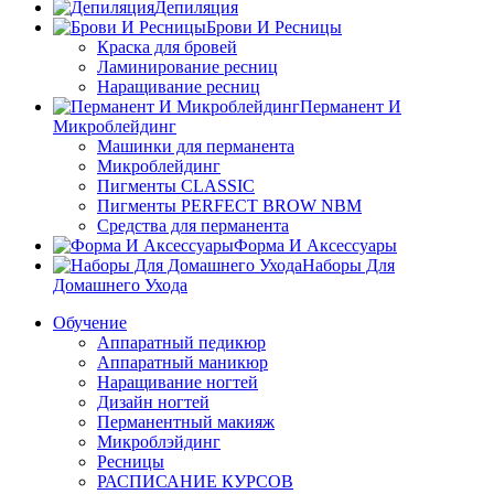
Депиляция
Брови И Ресницы
Краска для бровей
Ламинирование ресниц
Наращивание ресниц
Перманент И
Микроблейдинг
Машинки для перманента
Микроблейдинг
Пигменты CLASSIC
Пигменты PERFECT BROW NBM
Средства для перманента
Форма И Аксессуары
Наборы Для
Домашнего Ухода
Обучение
Аппаратный педикюр
Аппаратный маникюр
Наращивание ногтей
Дизайн ногтей
Перманентный макияж
Микроблэйдинг
Ресницы
РАСПИСАНИЕ КУРСОВ