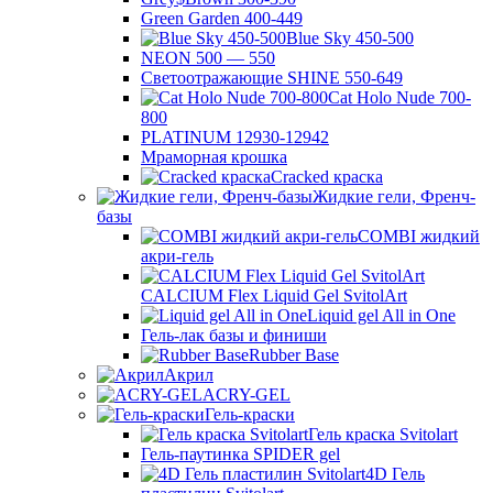
Green Garden 400-449
Blue Sky 450-500
NEON 500 — 550
Светоотражающие SHINE 550-649
Cat Holo Nude 700-
800
PLATINUM 12930-12942
Мраморная крошка
Cracked краска
Жидкие гели, Френч-
базы
COMBI жидкий
акри-гель
CALCIUM Flex Liquid Gel SvitolArt
Liquid gel All in One
Гель-лак базы и финиши
Rubber Base
Акрил
ACRY-GEL
Гель-краски
Гель краска Svitolart
Гель-паутинка SPIDER gel
4D Гель