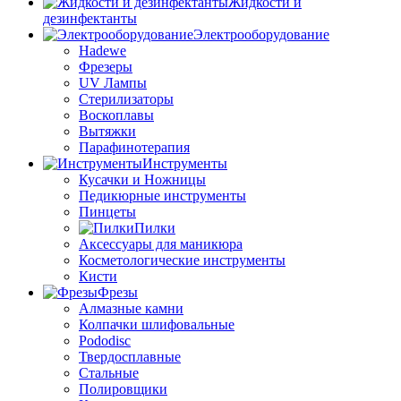
Жидкости и
дезинфектанты
Электрооборудование
Hadewe
Фрезеры
UV Лампы
Стерилизаторы
Воскоплавы
Вытяжки
Парафинотерапия
Инструменты
Кусачки и Ножницы
Педикюрные инструменты
Пинцеты
Пилки
Аксессуары для маникюра
Косметологические инструменты
Кисти
Фрезы
Алмазные камни
Колпачки шлифовальные
Pododisc
Твердосплавные
Стальные
Полировщики