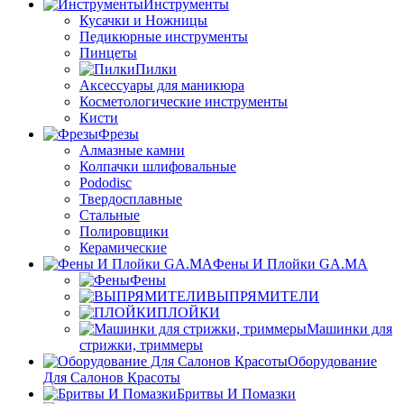
Инструменты
Кусачки и Ножницы
Педикюрные инструменты
Пинцеты
Пилки
Аксессуары для маникюра
Косметологические инструменты
Кисти
Фрезы
Алмазные камни
Колпачки шлифовальные
Pododisc
Твердосплавные
Стальные
Полировщики
Керамические
Фены И Плойки GA.MA
Фены
ВЫПРЯМИТЕЛИ
ПЛОЙКИ
Машинки для
стрижки, триммеры
Оборудование
Для Салонов Красоты
Бритвы И Помазки