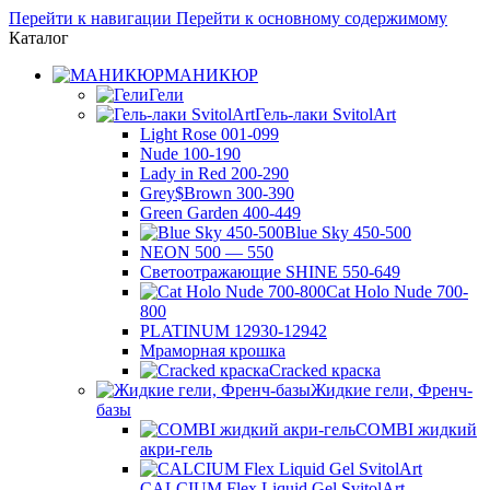
Перейти к навигации
Перейти к основному содержимому
Каталог
МАНИКЮР
Гели
Гель-лаки SvitolArt
Light Rose 001-099
Nude 100-190
Lady in Red 200-290
Grey$Brown 300-390
Green Garden 400-449
Blue Sky 450-500
NEON 500 — 550
Светоотражающие SHINE 550-649
Cat Holo Nude 700-
800
PLATINUM 12930-12942
Мраморная крошка
Cracked краска
Жидкие гели, Френч-
базы
COMBI жидкий
акри-гель
CALCIUM Flex Liquid Gel SvitolArt