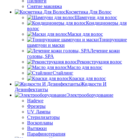
Пилинги
Снятие макияжа
Косметика Для Волос
Шампуни для волос
Кондиционеры для
волос
Маски для волос
Тонирующие
шампуни и маски
Лечение кожи
головы, SPA
Реконструкция волос
Масло для волос
Стайлинг
Краски для волос
Жидкости И
Дезинфектанты
Электрооборудование
Hadewe
Фрезеры
UV Лампы
Стерилизаторы
Воскоплавы
Вытяжки
Парафинотерапия