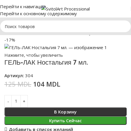
Перейти к навигации
Перейти к основному содержимому
лавная
МАНИКЮР
Гель-лаки SvitolArt
Grey$Brown 300-390
-17%
Нажмите, чтобы увеличить
ГЕЛЬ-ЛАК Ностальгия 7 мл.
Артикул:
304
125
MDL
104
MDL
В Корзину
Купить Сейчас
Добавить в список желаний