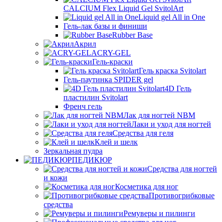
CALCIUM Flex Liquid Gel SvitolArt
Liquid gel All in One
Гель-лак базы и финиши
Rubber Base
Акрил
ACRY-GEL
Гель-краски
Гель краска Svitolart
Гель-паутинка SPIDER gel
4D Гель
пластилин Svitolart
Френч гель
Лак для ногтей NBM
Лаки и уход для ногтей
Средства для геля
Клей и шелк
Зеркальная пудра
ПЕДИКЮР
Средства для ногтей
и кожи
Косметика для ног
Противогрибковые
средства
Ремуверы и пилинги