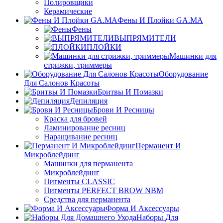
Полировщики
Керамические
Фены И Плойки GA.MA
Фены
ВЫПРЯМИТЕЛИ
ПЛОЙКИ
Машинки для
стрижки, триммеры
Оборудование
Для Салонов Красоты
Бритвы И Помазки
Депиляция
Брови И Ресницы
Краска для бровей
Ламинирование ресниц
Наращивание ресниц
Перманент И
Микроблейдинг
Машинки для перманента
Микроблейдинг
Пигменты CLASSIC
Пигменты PERFECT BROW NBM
Средства для перманента
Форма И Аксессуары
Наборы Для