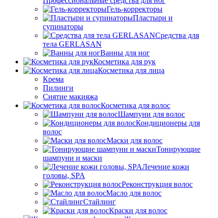
Профессиональные средства для ног
Гель-корректоры
Пластыри и
супинаторы
Средства для
тела GERLASAN
Ванны для ног
Косметика для рук
Косметика для лица
Крема
Пилинги
Снятие макияжа
Косметика для волос
Шампуни для волос
Кондиционеры для
волос
Маски для волос
Тонирующие
шампуни и маски
Лечение кожи
головы, SPA
Реконструкция волос
Масло для волос
Стайлинг
Краски для волос