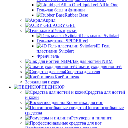
Liquid gel All in One
Гель-лак базы и финиши
Rubber Base
Акрил
ACRY-GEL
Гель-краски
Гель краска Svitolart
Гель-паутинка SPIDER gel
4D Гель
пластилин Svitolart
Френч гель
Лак для ногтей NBM
Лаки и уход для ногтей
Средства для геля
Клей и шелк
Зеркальная пудра
ПЕДИКЮР
Средства для ногтей
и кожи
Косметика для ног
Противогрибковые
средства
Ремуверы и пилинги