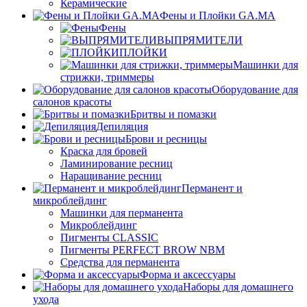
Керамические
Фены и Плойки GA.MA
Фены
ВЫПРЯМИТЕЛИ
ПЛОЙКИ
Машинки для
стрижки, триммеры
Оборудование для
салонов красоты
Бритвы и помазки
Депиляция
Брови и ресницы
Краска для бровей
Ламинирование ресниц
Наращивание ресниц
Перманент и
микроблейдинг
Машинки для перманента
Микроблейдинг
Пигменты CLASSIC
Пигменты PERFECT BROW NBM
Средства для перманента
Форма и аксессуары
Наборы для домашнего
ухода