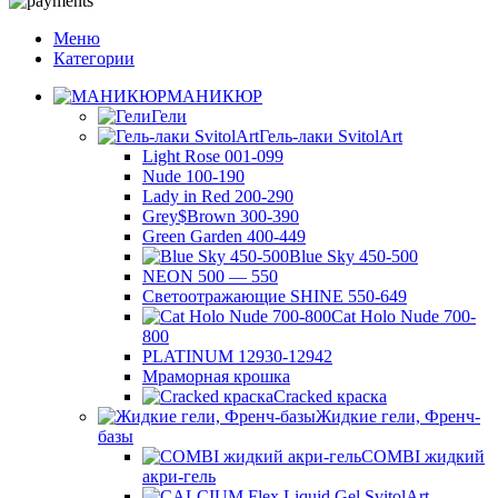
Меню
Категории
МАНИКЮР
Гели
Гель-лаки SvitolArt
Light Rose 001-099
Nude 100-190
Lady in Red 200-290
Grey$Brown 300-390
Green Garden 400-449
Blue Sky 450-500
NEON 500 — 550
Светоотражающие SHINE 550-649
Cat Holo Nude 700-
800
PLATINUM 12930-12942
Мраморная крошка
Cracked краска
Жидкие гели, Френч-
базы
COMBI жидкий
акри-гель