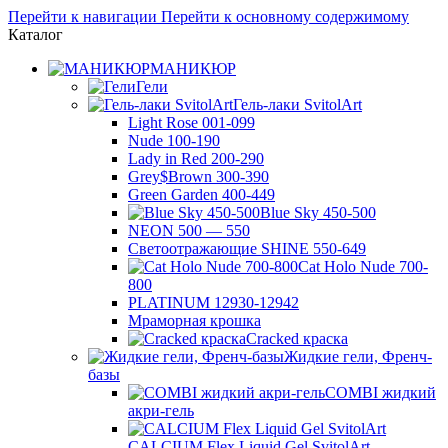
Перейти к навигации
Перейти к основному содержимому
Каталог
МАНИКЮР
Гели
Гель-лаки SvitolArt
Light Rose 001-099
Nude 100-190
Lady in Red 200-290
Grey$Brown 300-390
Green Garden 400-449
Blue Sky 450-500
NEON 500 — 550
Светоотражающие SHINE 550-649
Cat Holo Nude 700-
800
PLATINUM 12930-12942
Мраморная крошка
Cracked краска
Жидкие гели, Френч-
базы
COMBI жидкий
акри-гель
CALCIUM Flex Liquid Gel SvitolArt