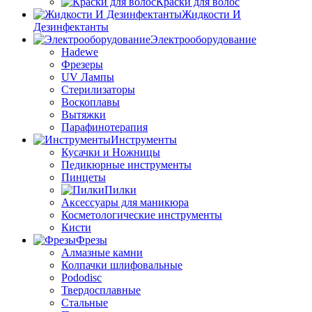
Краски для волос
Жидкости И
Дезинфектанты
Электрооборудование
Hadewe
Фрезеры
UV Лампы
Стерилизаторы
Воскоплавы
Вытяжки
Парафинотерапия
Инструменты
Кусачки и Ножницы
Педикюрные инструменты
Пинцеты
Пилки
Аксессуары для маникюра
Косметологические инструменты
Кисти
Фрезы
Алмазные камни
Колпачки шлифовальные
Pododisc
Твердосплавные
Стальные