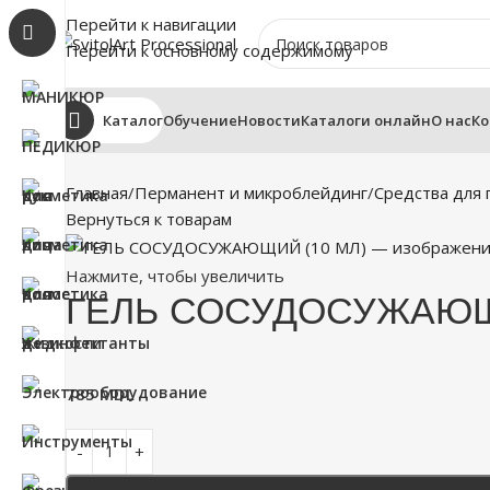
Перейти к навигации
Перейти к основному содержимому
Каталог
Обучение
Новости
Каталоги онлайн
О нас
Ко
Главная
Перманент и микроблейдинг
Средства для
Вернуться к товарам
Нажмите, чтобы увеличить
ГЕЛЬ СОСУДОСУЖАЮЩ
785
MDL