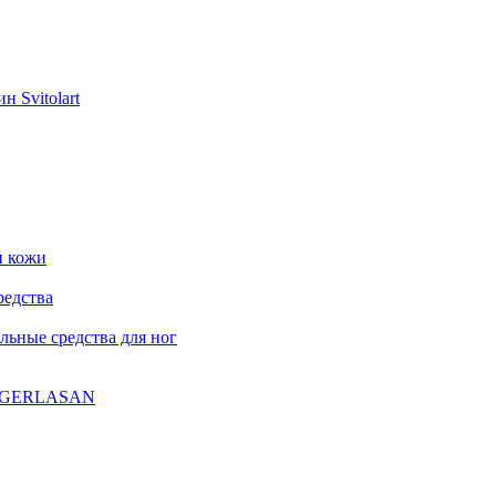
н Svitolart
и кожи
редства
ьные средства для ног
ла GERLASAN