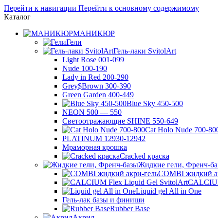
Перейти к навигации
Перейти к основному содержимому
Каталог
МАНИКЮР
Гели
Гель-лаки SvitolArt
Light Rose 001-099
Nude 100-190
Lady in Red 200-290
Grey$Brown 300-390
Green Garden 400-449
Blue Sky 450-500
NEON 500 — 550
Светоотражающие SHINE 550-649
Cat Holo Nude 700-80
PLATINUM 12930-12942
Мраморная крошка
Cracked краска
Жидкие гели, Френч-б
COMBI жидкий а
CALCIUM 
Liquid gel All in One
Гель-лак базы и финиши
Rubber Base
Акрил