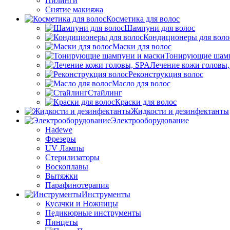
Пилинги
Снятие макияжа
Косметика для волос
Шампуни для волос
Кондиционеры для воло
Маски для волос
Тонирующие шамп
Лечение кожи головы
Реконструкция волос
Масло для волос
Стайлинг
Краски для волос
Жидкости и дезинфектанты
Электрооборудование
Hadewe
Фрезеры
UV Лампы
Стерилизаторы
Воскоплавы
Вытяжки
Парафинотерапия
Инструменты
Кусачки и Ножницы
Педикюрные инструменты
Пинцеты