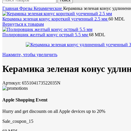
Поиск
Главная
Фрезы
Керамические
Керамика зеленая конус удлинен
Керамика зеленая конус короткий усеченный 2.5 мм
60
MDL
Вернуться к товарам
Полировщик желтый конус острый 5.5 мм
68
MDL
Нажмите, чтобы увеличить
Керамика зеленая конус удли
Артикул:
655104173522035N
Apple Shopping Event
Hurry and get discounts on all Apple devices up to 20%
Sale_coupon_15