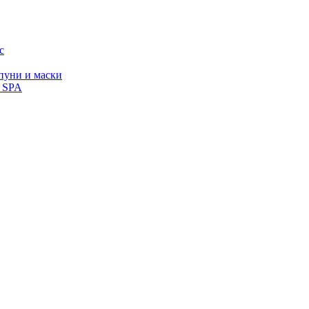
с
уни и маски
, SPA