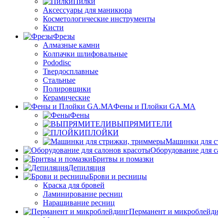
Пилки
Аксессуары для маникюра
Косметологические инструменты
Кисти
Фрезы
Алмазные камни
Колпачки шлифовальные
Pododisc
Твердосплавные
Стальные
Полировщики
Керамические
Фены и Плойки GA.MA
Фены
ВЫПРЯМИТЕЛИ
ПЛОЙКИ
Машинки для с
Оборудование для с
Бритвы и помазки
Депиляция
Брови и ресницы
Краска для бровей
Ламинирование ресниц
Наращивание ресниц
Перманент и микроблейд