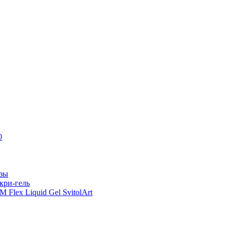
0
азы
кри-гель
Flex Liquid Gel SvitolArt