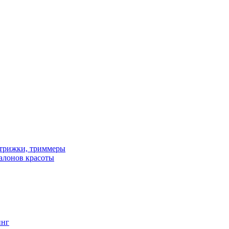
трижки, триммеры
алонов красоты
инг