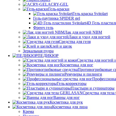
ACRY-GEL
Гель-краски
Гель краска Svitolart
Гель-паутинка SPIDER gel
4D Гель пластили
Френч гель
Лак для ногтей NBM
Лаки и уход для ногтей
Средства для геля
Клей и шелк
Зеркальная пудра
ПЕДИКЮР
Средства для ногтей 
Косметика для ног
Противогрибковые с
Ремуверы и пилинги
Профессионал
Гель-корректоры
Пластыри и супинаторы
Средства для те
Ванны для ног
Косметика для рук
Косметика для лица
Крема