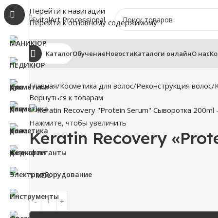
Перейти к навигации
Перейти к основному содержимому
Каталог
Обучение
Новости
Каталоги онлайн
О нас
Ко
Главная
Косметика для волос
Реконструкция волос
Вернуться к товарам
Нажмите, чтобы увеличить
Keratin Recovery «Pro
1
MDL