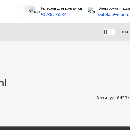
Телефон для контактов
Электронный адр
+37369955844
svitolart@mail.ru
0
M
ml
Артикул:
84334