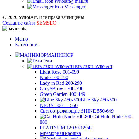
svitolart@mail.ru
Messenger
© 2026 SvitolArt. Все права защищены
Создание сайта
SEMSEO
Меню
Категории
МАНИКЮР
Гели
Гель-лаки SvitolArt
Light Rose 001-099
Nude 100-190
Lady in Red 200-290
Grey$Brown 300-390
Green Garden 400-449
Blue Sky 450-500
NEON 500 — 550
Светоотражающие SHINE 550-649
Cat Holo Nude 700-
800
PLATINUM 12930-12942
Мраморная крошка
Cracked краска