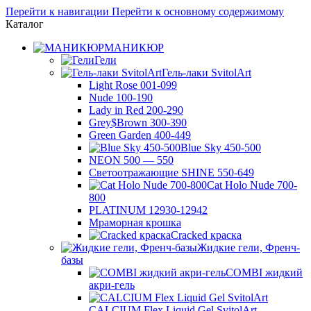
Перейти к навигации
Перейти к основному содержимому
Каталог
МАНИКЮР
Гели
Гель-лаки SvitolArt
Light Rose 001-099
Nude 100-190
Lady in Red 200-290
Grey$Brown 300-390
Green Garden 400-449
Blue Sky 450-500
NEON 500 — 550
Светоотражающие SHINE 550-649
Cat Holo Nude 700-
800
PLATINUM 12930-12942
Мраморная крошка
Cracked краска
Жидкие гели, Френч-
базы
COMBI жидкий
акри-гель
CALCIUM Flex Liquid Gel SvitolArt