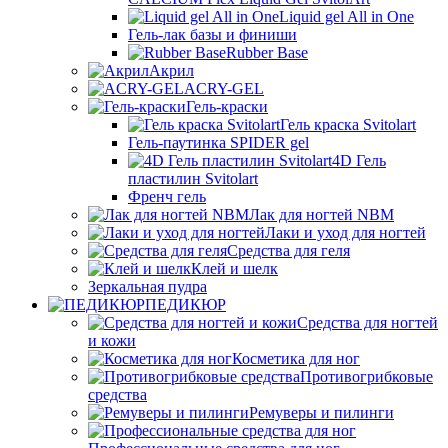
Liquid gel All in One
Гель-лак базы и финиши
Rubber Base
Акрил
ACRY-GEL
Гель-краски
Гель краска Svitolart
Гель-паутинка SPIDER gel
4D Гель
пластилин Svitolart
Френч гель
Лак для ногтей NBM
Лаки и уход для ногтей
Средства для геля
Клей и шелк
Зеркальная пудра
ПЕДИКЮР
Средства для ногтей
и кожи
Косметика для ног
Противогрибковые
средства
Ремуверы и пилинги