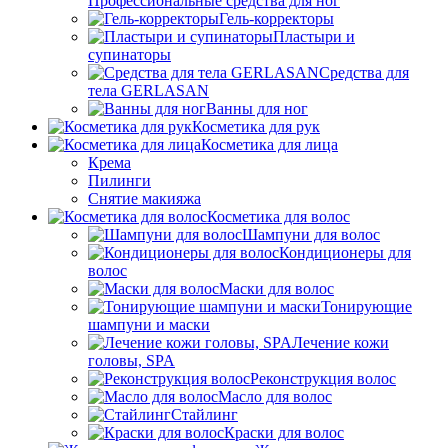
Профессиональные средства для ног
Гель-корректоры
Пластыри и
супинаторы
Средства для
тела GERLASAN
Ванны для ног
Косметика для рук
Косметика для лица
Крема
Пилинги
Снятие макияжа
Косметика для волос
Шампуни для волос
Кондиционеры для
волос
Маски для волос
Тонирующие
шампуни и маски
Лечение кожи
головы, SPA
Реконструкция волос
Масло для волос
Стайлинг
Краски для волос