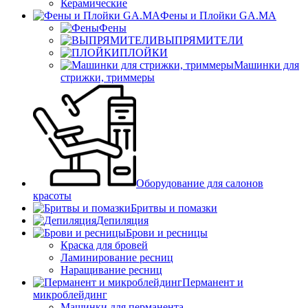
Керамические
Фены и Плойки GA.MA
Фены
ВЫПРЯМИТЕЛИ
ПЛОЙКИ
Машинки для
стрижки, триммеры
Оборудование для салонов
красоты
Бритвы и помазки
Депиляция
Брови и ресницы
Краска для бровей
Ламинирование ресниц
Наращивание ресниц
Перманент и
микроблейдинг
Машинки для перманента