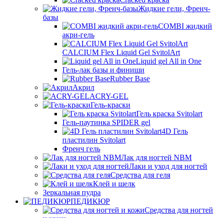
Жидкие гели, Френч-
базы
COMBI жидкий
акри-гель
CALCIUM Flex Liquid Gel SvitolArt
Liquid gel All in One
Гель-лак базы и финиши
Rubber Base
Акрил
ACRY-GEL
Гель-краски
Гель краска Svitolart
Гель-паутинка SPIDER gel
4D Гель
пластилин Svitolart
Френч гель
Лак для ногтей NBM
Лаки и уход для ногтей
Средства для геля
Клей и шелк
Зеркальная пудра
ПЕДИКЮР
Средства для ногтей