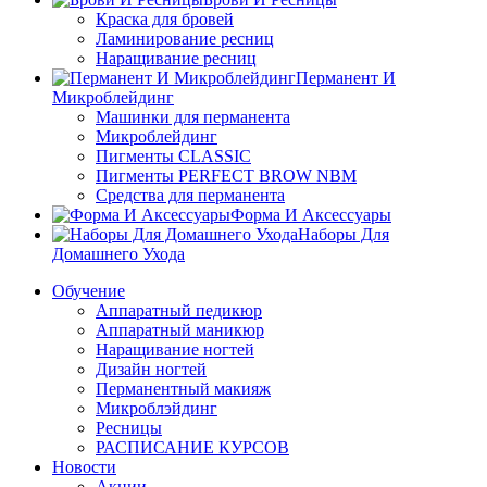
Краска для бровей
Ламинирование ресниц
Наращивание ресниц
Перманент И
Микроблейдинг
Машинки для перманента
Микроблейдинг
Пигменты CLASSIC
Пигменты PERFECT BROW NBM
Средства для перманента
Форма И Аксессуары
Наборы Для
Домашнего Ухода
Обучение
Аппаратный педикюр
Аппаратный маникюр
Наращивание ногтей
Дизайн ногтей
Перманентный макияж
Микроблэйдинг
Ресницы
РАСПИСАНИЕ КУРСОВ
Новости
Акции