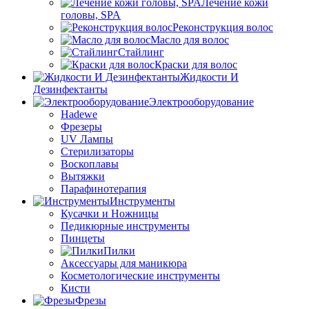
Лечение кожи
головы, SPA
Реконструкция волос
Масло для волос
Стайлинг
Краски для волос
Жидкости И
Дезинфектанты
Электрооборудование
Hadewe
Фрезеры
UV Лампы
Стерилизаторы
Воскоплавы
Вытяжки
Парафинотерапия
Инструменты
Кусачки и Ножницы
Педикюрные инструменты
Пинцеты
Пилки
Аксессуары для маникюра
Косметологические инструменты
Кисти
Фрезы