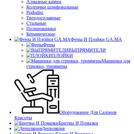
Алмазные камни
Колпачки шлифовальные
Pododisc
Твердосплавные
Стальные
Полировщики
Керамические
Фены И Плойки GA.MA
Фены
ВЫПРЯМИТЕЛИ
ПЛОЙКИ
Машинки для
стрижки, триммеры
Оборудование Для Салонов
Красоты
Бритвы И Помазки
Депиляция
Брови И Ресницы