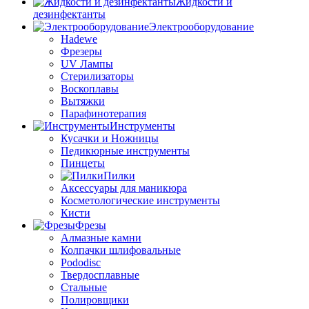
Жидкости и
дезинфектанты
Электрооборудование
Hadewe
Фрезеры
UV Лампы
Стерилизаторы
Воскоплавы
Вытяжки
Парафинотерапия
Инструменты
Кусачки и Ножницы
Педикюрные инструменты
Пинцеты
Пилки
Аксессуары для маникюра
Косметологические инструменты
Кисти
Фрезы
Алмазные камни
Колпачки шлифовальные
Pododisc
Твердосплавные
Стальные
Полировщики