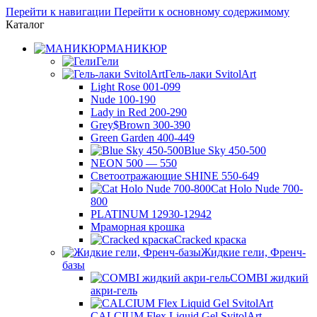
Перейти к навигации
Перейти к основному содержимому
Каталог
МАНИКЮР
Гели
Гель-лаки SvitolArt
Light Rose 001-099
Nude 100-190
Lady in Red 200-290
Grey$Brown 300-390
Green Garden 400-449
Blue Sky 450-500
NEON 500 — 550
Светоотражающие SHINE 550-649
Cat Holo Nude 700-
800
PLATINUM 12930-12942
Мраморная крошка
Cracked краска
Жидкие гели, Френч-
базы
COMBI жидкий
акри-гель
CALCIUM Flex Liquid Gel SvitolArt