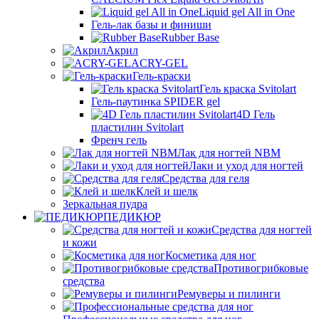
Liquid gel All in One
Гель-лак базы и финиши
Rubber Base
Акрил
ACRY-GEL
Гель-краски
Гель краска Svitolart
Гель-паутинка SPIDER gel
4D Гель
пластилин Svitolart
Френч гель
Лак для ногтей NBM
Лаки и уход для ногтей
Средства для геля
Клей и шелк
Зеркальная пудра
ПЕДИКЮР
Средства для ногтей
и кожи
Косметика для ног
Противогрибковые
средства
Ремуверы и пилинги