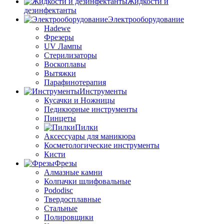
Жидкости и
дезинфектанты
Электрооборудование
Hadewe
Фрезеры
UV Лампы
Стерилизаторы
Воскоплавы
Вытяжки
Парафинотерапия
Инструменты
Кусачки и Ножницы
Педикюрные инструменты
Пинцеты
Пилки
Аксессуары для маникюра
Косметологические инструменты
Кисти
Фрезы
Алмазные камни
Колпачки шлифовальные
Pododisc
Твердосплавные
Стальные
Полировщики