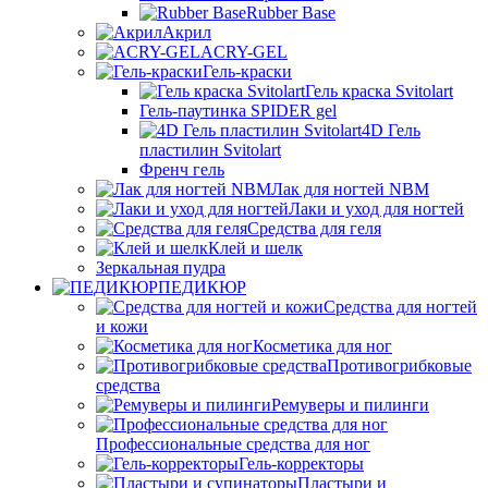
Rubber Base
Акрил
ACRY-GEL
Гель-краски
Гель краска Svitolart
Гель-паутинка SPIDER gel
4D Гель
пластилин Svitolart
Френч гель
Лак для ногтей NBM
Лаки и уход для ногтей
Средства для геля
Клей и шелк
Зеркальная пудра
ПЕДИКЮР
Средства для ногтей
и кожи
Косметика для ног
Противогрибковые
средства
Ремуверы и пилинги
Профессиональные средства для ног
Гель-корректоры
Пластыри и