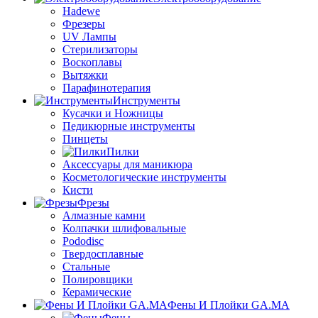
Hadewe
Фрезеры
UV Лампы
Стерилизаторы
Воскоплавы
Вытяжки
Парафинотерапия
Инструменты
Кусачки и Ножницы
Педикюрные инструменты
Пинцеты
Пилки
Аксессуары для маникюра
Косметологические инструменты
Кисти
Фрезы
Алмазные камни
Колпачки шлифовальные
Pododisc
Твердосплавные
Стальные
Полировщики
Керамические
Фены И Плойки GA.MA
Фены