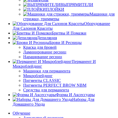
ВЫПРЯМИТЕЛИ
ПЛОЙКИ
Машинки для
стрижки, триммеры
Оборудование
Для Салонов Красоты
Бритвы И Помазки
Депиляция
Брови И Ресницы
Краска для бровей
Ламинирование ресниц
Наращивание ресниц
Перманент И
Микроблейдинг
Машинки для перманента
Микроблейдинг
Пигменты CLASSIC
Пигменты PERFECT BROW NBM
Средства для перманента
Форма И Аксессуары
Наборы Для
Домашнего Ухода
Обучение
Аппаратный педикюр