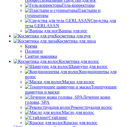
Профессиональные средства для ног
Гель-корректоры
Пластыри и
супинаторы
Средства для
тела GERLASAN
Ванны для ног
Косметика для рук
Косметика для лица
Крема
Пилинги
Снятие макияжа
Косметика для волос
Шампуни для волос
Кондиционеры для
волос
Маски для волос
Тонирующие
шампуни и маски
Лечение кожи
головы, SPA
Реконструкция волос
Масло для волос
Стайлинг
Краски для волос