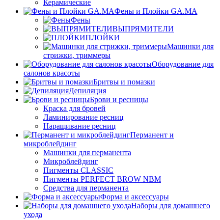
Керамические
Фены и Плойки GA.MA
Фены
ВЫПРЯМИТЕЛИ
ПЛОЙКИ
Машинки для
стрижки, триммеры
Оборудование для
салонов красоты
Бритвы и помазки
Депиляция
Брови и ресницы
Краска для бровей
Ламинирование ресниц
Наращивание ресниц
Перманент и
микроблейдинг
Машинки для перманента
Микроблейдинг
Пигменты CLASSIC
Пигменты PERFECT BROW NBM
Средства для перманента
Форма и аксессуары
Наборы для домашнего
ухода