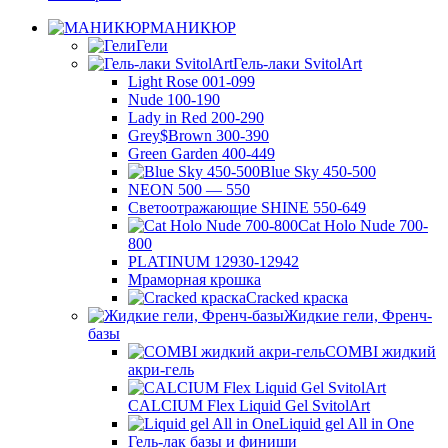
МАНИКЮР
Гели
Гель-лаки SvitolArt
Light Rose 001-099
Nude 100-190
Lady in Red 200-290
Grey$Brown 300-390
Green Garden 400-449
Blue Sky 450-500
NEON 500 — 550
Светоотражающие SHINE 550-649
Cat Holo Nude 700-
800
PLATINUM 12930-12942
Мраморная крошка
Cracked краска
Жидкие гели, Френч-
базы
COMBI жидкий
акри-гель
CALCIUM Flex Liquid Gel SvitolArt
Liquid gel All in One
Гель-лак базы и финиши