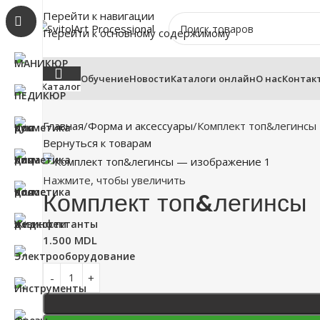
Перейти к навигации
Перейти к основному содержимому
Обучение
Новости
Каталоги онлайн
О нас
Контак
Каталог
Главная
Форма и аксессуары
Комплект топ&легинсы
Вернуться к товарам
Нажмите, чтобы увеличить
Комплект топ&легинсы
1.500
MDL