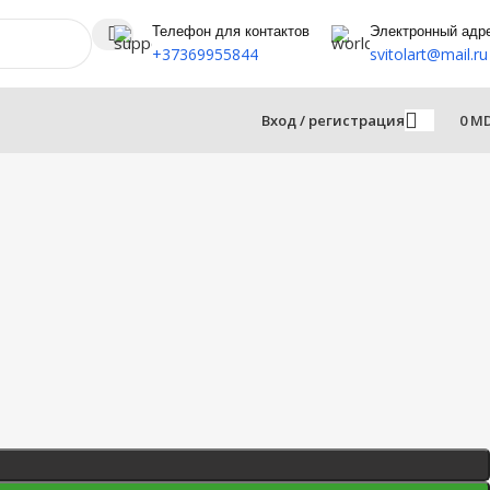
Телефон для контактов
Электронный адр
+37369955844
svitolart@mail.ru
Вход / регистрация
0
M