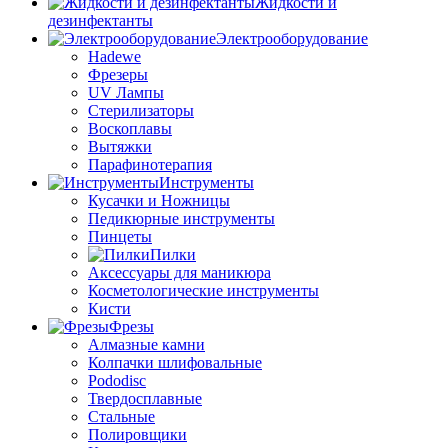
Жидкости и
дезинфектанты
Электрооборудование
Hadewe
Фрезеры
UV Лампы
Стерилизаторы
Воскоплавы
Вытяжки
Парафинотерапия
Инструменты
Кусачки и Ножницы
Педикюрные инструменты
Пинцеты
Пилки
Аксессуары для маникюра
Косметологические инструменты
Кисти
Фрезы
Алмазные камни
Колпачки шлифовальные
Pododisc
Твердосплавные
Стальные
Полировщики