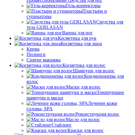
Профессиональные средства для ног
Гель-корректоры
Пластыри и
супинаторы
Средства для
тела GERLASAN
Ванны для ног
Косметика для рук
Косметика для лица
Крема
Пилинги
Снятие макияжа
Косметика для волос
Шампуни для волос
Кондиционеры для
волос
Маски для волос
Тонирующие
шампуни и маски
Лечение кожи
головы, SPA
Реконструкция волос
Масло для волос
Стайлинг
Краски для волос