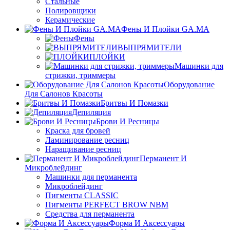
Стальные
Полировщики
Керамические
Фены И Плойки GA.MA
Фены
ВЫПРЯМИТЕЛИ
ПЛОЙКИ
Машинки для
стрижки, триммеры
Оборудование
Для Салонов Красоты
Бритвы И Помазки
Депиляция
Брови И Ресницы
Краска для бровей
Ламинирование ресниц
Наращивание ресниц
Перманент И
Микроблейдинг
Машинки для перманента
Микроблейдинг
Пигменты CLASSIC
Пигменты PERFECT BROW NBM
Средства для перманента
Форма И Аксессуары