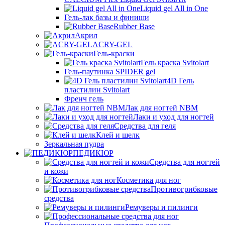
Liquid gel All in One
Гель-лак базы и финиши
Rubber Base
Акрил
ACRY-GEL
Гель-краски
Гель краска Svitolart
Гель-паутинка SPIDER gel
4D Гель
пластилин Svitolart
Френч гель
Лак для ногтей NBM
Лаки и уход для ногтей
Средства для геля
Клей и шелк
Зеркальная пудра
ПЕДИКЮР
Средства для ногтей
и кожи
Косметика для ног
Противогрибковые
средства
Ремуверы и пилинги