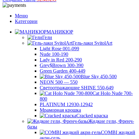
Меню
Категории
МАНИКЮР
Гели
Гель-лаки SvitolArt
Light Rose 001-099
Nude 100-190
Lady in Red 200-290
Grey$Brown 300-390
Green Garden 400-449
Blue Sky 450-500
NEON 500 — 550
Светоотражающие SHINE 550-649
Cat Holo Nude 700-
800
PLATINUM 12930-12942
Мраморная крошка
Cracked краска
Жидкие гели, Френч-
базы
COMBI жидкий
акри-гель