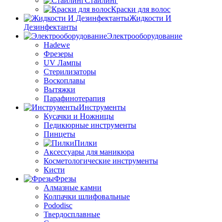
Стайлинг
Краски для волос
Жидкости И
Дезинфектанты
Электрооборудование
Hadewe
Фрезеры
UV Лампы
Стерилизаторы
Воскоплавы
Вытяжки
Парафинотерапия
Инструменты
Кусачки и Ножницы
Педикюрные инструменты
Пинцеты
Пилки
Аксессуары для маникюра
Косметологические инструменты
Кисти
Фрезы
Алмазные камни
Колпачки шлифовальные
Pododisc
Твердосплавные