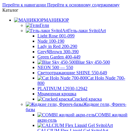
Перейти к навигации
Перейти к основному содержимому
Каталог
МАНИКЮР
Гели
Гель-лаки SvitolArt
Light Rose 001-099
Nude 100-190
Lady in Red 200-290
Grey$Brown 300-390
Green Garden 400-449
Blue Sky 450-500
NEON 500 — 550
Светоотражающие SHINE 550-649
Cat Holo Nude 700-
800
PLATINUM 12930-12942
Мраморная крошка
Cracked краска
Жидкие гели, Френч-
базы
COMBI жидкий
акри-гель
CALCIUM Flex Liquid Gel SvitolArt