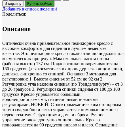
товара
В корзину
Купить сейчас
Кресло
Добавить в список желаний
педикюрное
Поделиться:
электрическое
Concept
F3
Описание
Оптически очень привлекательное педикюрное кресло с
высоким комфортом для сидения в лучшем немецком
качестве. Это педикюрное кресло также отлично подходит для
косметических процедур. Максимальная высота стопы
(рабочая высота) 137 см. Подлокотники поворачиваются на
180 градусов (для косметических процедур лежа лицом вниз),
двигаясь синхронно со спинкой. Оснащен 3 моторами для
регулировки: 1. Высота сиденья от 52 см до 92 см 2.
Регулировка угла наклона сиденья (по Тренделенбургу) – от 3
до 26 градусов 3. Регулировка спинки сиденья от 180 до 108
градусов Кресло управляется большими,
водонепроницаемыми, гигиеничными ножными
регуляторами. НОВЫЙ! С электромеханическим стопорным
тормозом, удобно и легко управляется с помощью ножного
переключателя. С функциями дома и сброса. Ручное
управление также доступно опционально. Кресло
поворачивается на 90 градусов вправо и влево. Оснащение