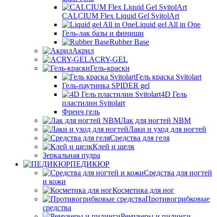
CALCIUM Flex Liquid Gel SvitolArt
Liquid gel All in One
Гель-лак базы и финиши
Rubber Base
Акрил
ACRY-GEL
Гель-краски
Гель краска Svitolart
Гель-паутинка SPIDER gel
4D Гель
пластилин Svitolart
Френч гель
Лак для ногтей NBM
Лаки и уход для ногтей
Средства для геля
Клей и шелк
Зеркальная пудра
ПЕДИКЮР
Средства для ногтей
и кожи
Косметика для ног
Противогрибковые
средства
Ремуверы и пилинги