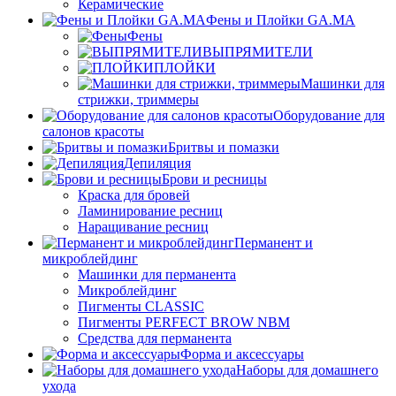
Керамические
Фены и Плойки GA.MA
Фены
ВЫПРЯМИТЕЛИ
ПЛОЙКИ
Машинки для
стрижки, триммеры
Оборудование для
салонов красоты
Бритвы и помазки
Депиляция
Брови и ресницы
Краска для бровей
Ламинирование ресниц
Наращивание ресниц
Перманент и
микроблейдинг
Машинки для перманента
Микроблейдинг
Пигменты CLASSIC
Пигменты PERFECT BROW NBM
Средства для перманента
Форма и аксессуары
Наборы для домашнего
ухода