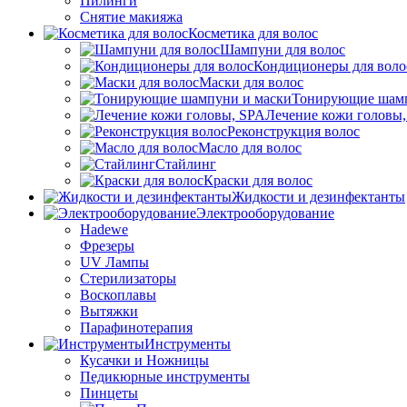
Пилинги
Снятие макияжа
Косметика для волос
Шампуни для волос
Кондиционеры для воло
Маски для волос
Тонирующие шамп
Лечение кожи головы
Реконструкция волос
Масло для волос
Стайлинг
Краски для волос
Жидкости и дезинфектанты
Электрооборудование
Hadewe
Фрезеры
UV Лампы
Стерилизаторы
Воскоплавы
Вытяжки
Парафинотерапия
Инструменты
Кусачки и Ножницы
Педикюрные инструменты
Пинцеты