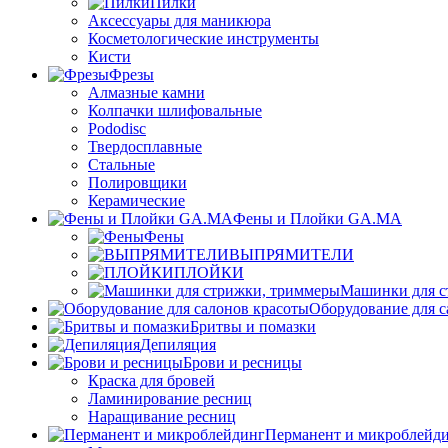
Пилки
Аксессуары для маникюра
Косметологические инструменты
Кисти
Фрезы
Алмазные камни
Колпачки шлифовальные
Pododisc
Твердосплавные
Стальные
Полировщики
Керамические
Фены и Плойки GA.MA
Фены
ВЫПРЯМИТЕЛИ
ПЛОЙКИ
Машинки для с
Оборудование для с
Бритвы и помазки
Депиляция
Брови и ресницы
Краска для бровей
Ламинирование ресниц
Наращивание ресниц
Перманент и микроблейд