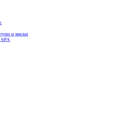
с
уни и маски
, SPA