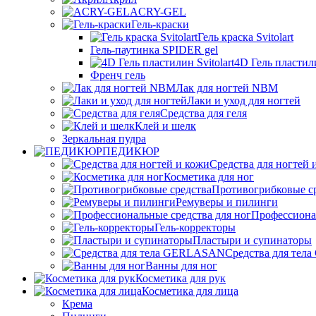
ACRY-GEL
Гель-краски
Гель краска Svitolart
Гель-паутинка SPIDER gel
4D Гель пластили
Френч гель
Лак для ногтей NBM
Лаки и уход для ногтей
Средства для геля
Клей и шелк
Зеркальная пудра
ПЕДИКЮР
Средства для ногтей 
Косметика для ног
Противогрибковые с
Ремуверы и пилинги
Профессионал
Гель-корректоры
Пластыри и супинаторы
Средства для те
Ванны для ног
Косметика для рук
Косметика для лица
Крема