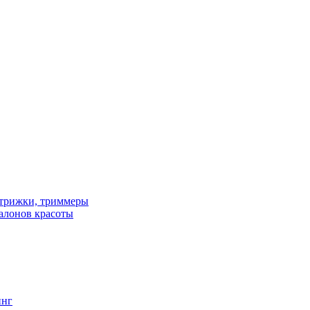
трижки, триммеры
алонов красоты
инг