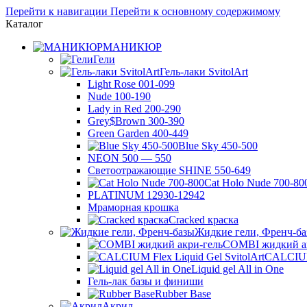
Перейти к навигации
Перейти к основному содержимому
Каталог
МАНИКЮР
Гели
Гель-лаки SvitolArt
Light Rose 001-099
Nude 100-190
Lady in Red 200-290
Grey$Brown 300-390
Green Garden 400-449
Blue Sky 450-500
NEON 500 — 550
Светоотражающие SHINE 550-649
Cat Holo Nude 700-80
PLATINUM 12930-12942
Мраморная крошка
Cracked краска
Жидкие гели, Френч-б
COMBI жидкий а
CALCIUM 
Liquid gel All in One
Гель-лак базы и финиши
Rubber Base
Акрил