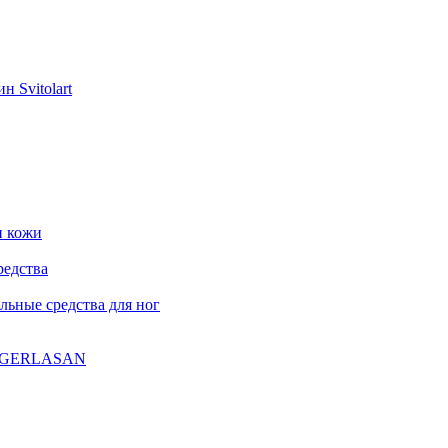
н Svitolart
и кожи
редства
ьные средства для ног
ла GERLASAN