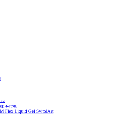
0
азы
кри-гель
Flex Liquid Gel SvitolArt