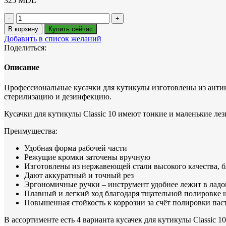
325
MDL
Количество
товара
В корзину
Купить сейчас
Кусачки
Добавить в список желаний
для
Поделиться:
кожи
CLASSIC
Описание
10
6
Профессиональные кусачки для кутикулы изготовлены из антик
мм
стерилизацию и дезинфекцию.
Кусачки для кутикулы Classic 10 имеют тонкие и маленькие ле
Преимущества:
Удобная форма рабочей части
Режущие кромки заточены вручную
Изготовлены из нержавеющей стали высокого качества, б
Дают аккуратный и точный рез
Эргономичные ручки – инструмент удобнее лежит в лад
Плавный и легкий ход благодаря тщательной полировке
Повышенная стойкость к коррозии за счёт полировки па
В ассортименте есть 4 варианта кусачек для кутикулы Classic 1