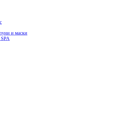
с
уни и маски
, SPA