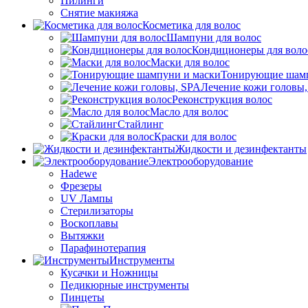
Пилинги
Снятие макияжа
Косметика для волос
Шампуни для волос
Кондиционеры для воло
Маски для волос
Тонирующие шамп
Лечение кожи головы
Реконструкция волос
Масло для волос
Стайлинг
Краски для волос
Жидкости и дезинфектанты
Электрооборудование
Hadewe
Фрезеры
UV Лампы
Стерилизаторы
Воскоплавы
Вытяжки
Парафинотерапия
Инструменты
Кусачки и Ножницы
Педикюрные инструменты
Пинцеты