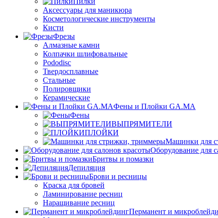
Пилки
Аксессуары для маникюра
Косметологические инструменты
Кисти
Фрезы
Алмазные камни
Колпачки шлифовальные
Pododisc
Твердосплавные
Стальные
Полировщики
Керамические
Фены и Плойки GA.MA
Фены
ВЫПРЯМИТЕЛИ
ПЛОЙКИ
Машинки для с
Оборудование для с
Бритвы и помазки
Депиляция
Брови и ресницы
Краска для бровей
Ламинирование ресниц
Наращивание ресниц
Перманент и микроблейд