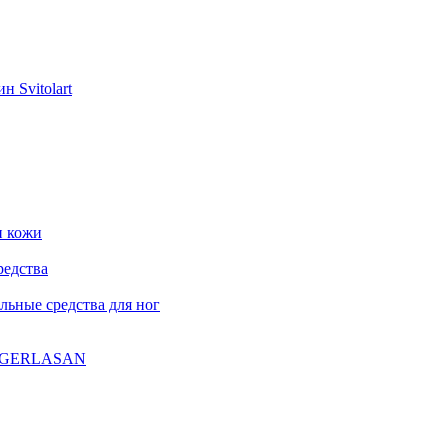
н Svitolart
и кожи
редства
ьные средства для ног
ла GERLASAN