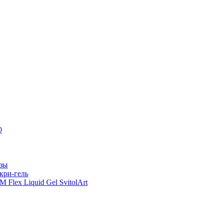
0
азы
кри-гель
Flex Liquid Gel SvitolArt