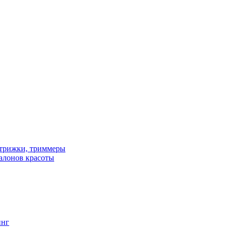
трижки, триммеры
алонов красоты
инг