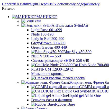
Перейти к навигации
Перейти к основному содержимому
Каталог
МАНИКЮР
Гели
Гель-лаки SvitolArt
Light Rose 001-099
Nude 100-190
Lady in Red 200-290
Grey$Brown 300-390
Green Garden 400-449
Blue Sky 450-500
NEON 500 — 550
Светоотражающие SHINE 550-649
Cat Holo Nude 700-80
PLATINUM 12930-12942
Мраморная крошка
Cracked краска
Жидкие гели, Френч-б
COMBI жидкий а
CALCIUM 
Liquid gel All in One
Гель-лак базы и финиши
Rubber Base
Акрил