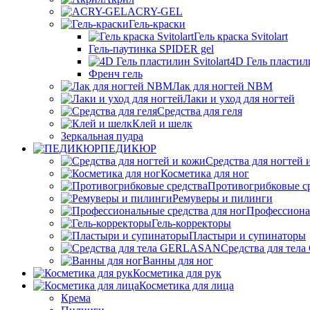
ACRY-GEL
Гель-краски
Гель краска Svitolart
Гель-паутинка SPIDER gel
4D Гель пластили
Френч гель
Лак для ногтей NBM
Лаки и уход для ногтей
Средства для геля
Клей и шелк
Зеркальная пудра
ПЕДИКЮР
Средства для ногтей 
Косметика для ног
Противогрибковые с
Ремуверы и пилинги
Профессионал
Гель-корректоры
Пластыри и супинаторы
Средства для те
Ванны для ног
Косметика для рук
Косметика для лица
Крема