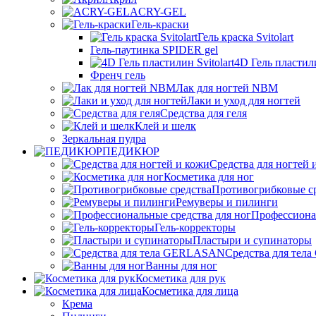
ACRY-GEL
Гель-краски
Гель краска Svitolart
Гель-паутинка SPIDER gel
4D Гель пластили
Френч гель
Лак для ногтей NBM
Лаки и уход для ногтей
Средства для геля
Клей и шелк
Зеркальная пудра
ПЕДИКЮР
Средства для ногтей 
Косметика для ног
Противогрибковые с
Ремуверы и пилинги
Профессионал
Гель-корректоры
Пластыри и супинаторы
Средства для те
Ванны для ног
Косметика для рук
Косметика для лица
Крема