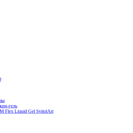
0
азы
кри-гель
Flex Liquid Gel SvitolArt