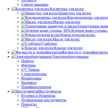
Пилинги
Снятие макияжа
Косметика для волос
Шампуни для волос
Кондиционеры для воло
Маски для волос
Тонирующие шамп
Лечение кожи головы
Реконструкция волос
Масло для волос
Стайлинг
Краски для волос
Жидкости и дезинфектанты
Электрооборудование
Hadewe
Фрезеры
UV Лампы
Стерилизаторы
Воскоплавы
Вытяжки
Парафинотерапия
Инструменты
Кусачки и Ножницы
Педикюрные инструменты
Пинцеты