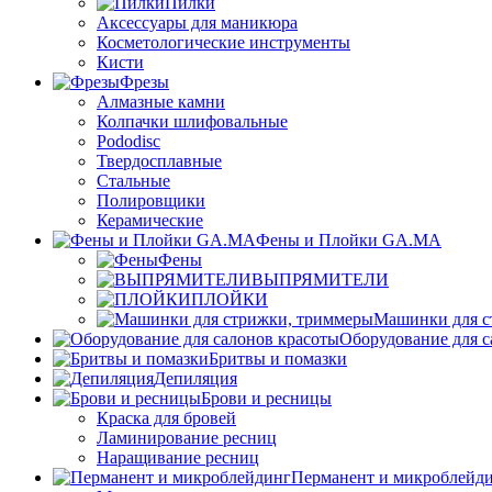
Пилки
Аксессуары для маникюра
Косметологические инструменты
Кисти
Фрезы
Алмазные камни
Колпачки шлифовальные
Pododisc
Твердосплавные
Стальные
Полировщики
Керамические
Фены и Плойки GA.MA
Фены
ВЫПРЯМИТЕЛИ
ПЛОЙКИ
Машинки для с
Оборудование для с
Бритвы и помазки
Депиляция
Брови и ресницы
Краска для бровей
Ламинирование ресниц
Наращивание ресниц
Перманент и микроблейд