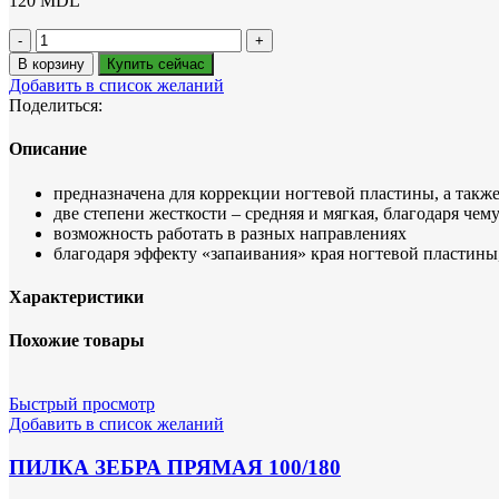
120
MDL
Количество
товара
В корзину
Купить сейчас
Лазерная
Добавить в список желаний
пилка
Поделиться:
для
ногтей
Описание
EXPERT
10
предназначена для коррекции ногтевой пластины, а такж
170
две степени жесткости – средняя и мягкая, благодаря че
мм
возможность работать в разных направлениях
(изогнутая)
благодаря эффекту «запаивания» края ногтевой пластины
Характеристики
Похожие товары
Быстрый просмотр
Добавить в список желаний
ПИЛКА ЗЕБРА ПРЯМАЯ 100/180