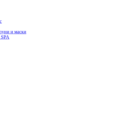
с
уни и маски
, SPA