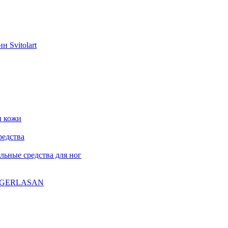
н Svitolart
и кожи
редства
ьные средства для ног
ла GERLASAN