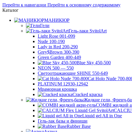
Перейти к навигации
Перейти к основному содержимому
Каталог
МАНИКЮР
Гели
Гель-лаки SvitolArt
Light Rose 001-099
Nude 100-190
Lady in Red 200-290
Grey$Brown 300-390
Green Garden 400-449
Blue Sky 450-500
NEON 500 — 550
Светоотражающие SHINE 550-649
Cat Holo Nude 700-80
PLATINUM 12930-12942
Мраморная крошка
Cracked краска
Жидкие гели, Френч-б
COMBI жидкий а
CALCIUM 
Liquid gel All in One
Гель-лак базы и финиши
Rubber Base
Акрил