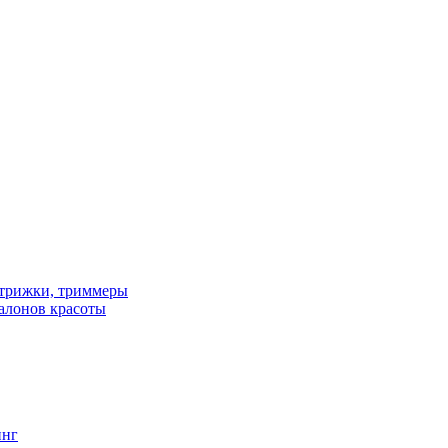
трижки, триммеры
алонов красоты
инг