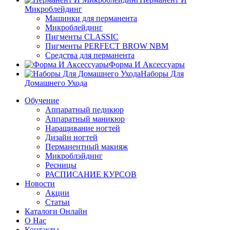
Микроблейдинг
Машинки для перманента
Микроблейдинг
Пигменты CLASSIC
Пигменты PERFECT BROW NBM
Средства для перманента
Форма И Аксессуары
Наборы Для
Домашнего Ухода
Обучение
Аппаратный педикюр
Аппаратный маникюр
Наращивание ногтей
Дизайн ногтей
Перманентный макияж
Микроблэйдинг
Ресницы
РАСПИСАНИЕ КУРСОВ
Новости
Акции
Статьи
Каталоги Онлайн
О Нас
Контакты