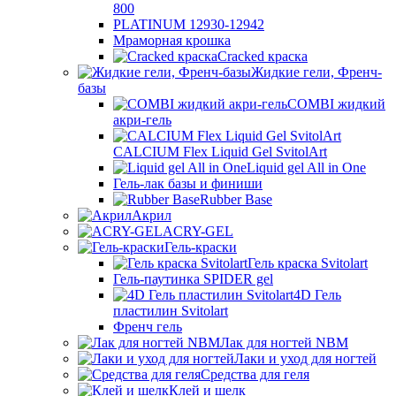
800
PLATINUM 12930-12942
Мраморная крошка
Cracked краска
Жидкие гели, Френч-
базы
COMBI жидкий
акри-гель
CALCIUM Flex Liquid Gel SvitolArt
Liquid gel All in One
Гель-лак базы и финиши
Rubber Base
Акрил
ACRY-GEL
Гель-краски
Гель краска Svitolart
Гель-паутинка SPIDER gel
4D Гель
пластилин Svitolart
Френч гель
Лак для ногтей NBM
Лаки и уход для ногтей
Средства для геля
Клей и шелк