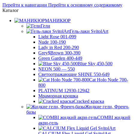
Перейти к навигации
Перейти к основному содержимому
Каталог
МАНИКЮР
Гели
Гель-лаки SvitolArt
Light Rose 001-099
Nude 100-190
Lady in Red 200-290
Grey$Brown 300-390
Green Garden 400-449
Blue Sky 450-500
NEON 500 — 550
Светоотражающие SHINE 550-649
Cat Holo Nude 700-
800
PLATINUM 12930-12942
Мраморная крошка
Cracked краска
Жидкие гели, Френч-
базы
COMBI жидкий
акри-гель
CALCIUM Flex Liquid Gel SvitolArt