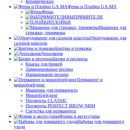
Керамические
Фены и Плойки GA.MA
Фены
ВЫПРЯМИТЕЛИ
ПЛОЙКИ
Машинки для
стрижки, триммеры
Оборудование для
салонов красоты
Бритвы и помазки
Депиляция
Брови и ресницы
Краска для бровей
Ламинирование ресниц
Наращивание ресниц
Перманент и
микроблейдинг
Машинки для перманента
Микроблейдинг
Пигменты CLASSIC
Пигменты PERFECT BROW NBM
Средства для перманента
Форма и аксессуары
Наборы для домашнего
ухода