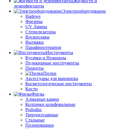
Жидкости и
дезинфектанты
Электрооборудование
Hadewe
Фрезеры
UV Лампы
Стерилизаторы
Воскоплавы
Вытяжки
Парафинотерапия
Инструменты
Кусачки и Ножницы
Педикюрные инструменты
Пинцеты
Пилки
Аксессуары для маникюра
Косметологические инструменты
Кисти
Фрезы
Алмазные камни
Колпачки шлифовальные
Pododisc
Твердосплавные
Стальные
Полировщики