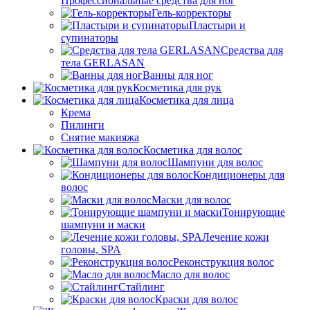
Профессиональные средства для ног
Гель-корректоры
Пластыри и
супинаторы
Средства для
тела GERLASAN
Ванны для ног
Косметика для рук
Косметика для лица
Крема
Пилинги
Снятие макияжа
Косметика для волос
Шампуни для волос
Кондиционеры для
волос
Маски для волос
Тонирующие
шампуни и маски
Лечение кожи
головы, SPA
Реконструкция волос
Масло для волос
Стайлинг
Краски для волос