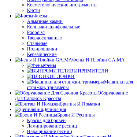
Косметологические инструменты
Кисти
Фрезы
Алмазные камни
Колпачки шлифовальные
Pododisc
Твердосплавные
Стальные
Полировщики
Керамические
Фены И Плойки GA.MA
Фены
ВЫПРЯМИТЕЛИ
ПЛОЙКИ
Машинки для
стрижки, триммеры
Оборудование
Для Салонов Красоты
Бритвы И Помазки
Депиляция
Брови И Ресницы
Краска для бровей
Ламинирование ресниц
Наращивание ресниц
Перманент И