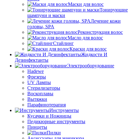
Маски для волос
Тонирующие
шампуни и маски
Лечение кожи
головы, SPA
Реконструкция волос
Масло для волос
Стайлинг
Краски для волос
Жидкости И
Дезинфектанты
Электрооборудование
Hadewe
Фрезеры
UV Лампы
Стерилизаторы
Воскоплавы
Вытяжки
Парафинотерапия
Инструменты
Кусачки и Ножницы
Педикюрные инструменты
Пинцеты
Пилки
Аксессуары для маникюра