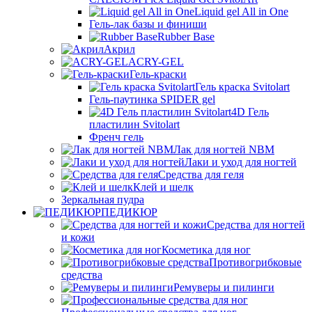
Liquid gel All in One
Гель-лак базы и финиши
Rubber Base
Акрил
ACRY-GEL
Гель-краски
Гель краска Svitolart
Гель-паутинка SPIDER gel
4D Гель
пластилин Svitolart
Френч гель
Лак для ногтей NBM
Лаки и уход для ногтей
Средства для геля
Клей и шелк
Зеркальная пудра
ПЕДИКЮР
Средства для ногтей
и кожи
Косметика для ног
Противогрибковые
средства
Ремуверы и пилинги