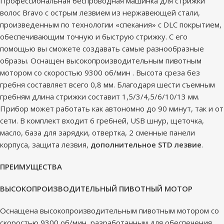
Профессиональная беспроводная машинка для стрижки
волос Bravo с острым лезвием из нержавеющей стали,
произведенным по технологии «спекания» с DLC покрытием,
обеспечивающим точную и быструю стрижку. С его
помощью вы сможете создавать самые разнообразные
образы. Оснащен высокопроизводительным пивотным
мотором со скоростью 9300 об/мин . Высота среза без
гребня составляет всего 0,8 мм. Благодаря шести съемным
гребням длина стрижки составит 1,5/3/4,5/6/10/13 мм.
Прибор может работать как автономно до 90 минут, так и от
сети. В комплект входит 6 гребней, USB шнур, щеточка,
масло, база для зарядки, отвертка, 2 сменные панели
корпуса, защита лезвия,
дополнительное STD лезвие
.
ПРЕИМУЩЕСТВА
ВЫСОКОПРОИЗВОДИТЕЛЬНЫЙ ПИВОТНЫЙ МОТОР
Оснащена высокопроизводительным пивотным мотором со
скоростью 9300 об/мин, разработанным для обеспечения