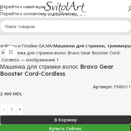
Перейти к навигации
Перейти к основному содержимому
ая
Фены и Плойки GA.MA
Машинки для стрижки, триммеры
Нажмите, чтобы увеличить
Машинка для стрижки волос Bravo Gear
Booster Cord-Cordless
Артикул:
PM8011
2.400
MDL
В Корзину
Купить Сейчас