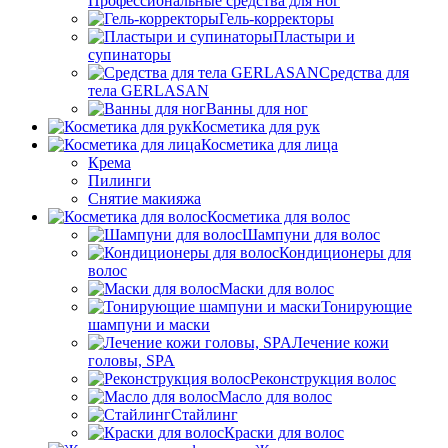
Профессиональные средства для ног
Гель-корректоры
Пластыри и
супинаторы
Средства для
тела GERLASAN
Ванны для ног
Косметика для рук
Косметика для лица
Крема
Пилинги
Снятие макияжа
Косметика для волос
Шампуни для волос
Кондиционеры для
волос
Маски для волос
Тонирующие
шампуни и маски
Лечение кожи
головы, SPA
Реконструкция волос
Масло для волос
Стайлинг
Краски для волос