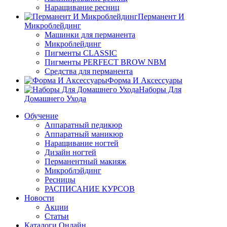
Наращивание ресниц
Перманент И
Микроблейдинг
Машинки для перманента
Микроблейдинг
Пигменты CLASSIC
Пигменты PERFECT BROW NBM
Средства для перманента
Форма И Аксессуары
Наборы Для
Домашнего Ухода
Обучение
Аппаратный педикюр
Аппаратный маникюр
Наращивание ногтей
Дизайн ногтей
Перманентный макияж
Микроблэйдинг
Ресницы
РАСПИСАНИЕ КУРСОВ
Новости
Акции
Статьи
Каталоги Онлайн