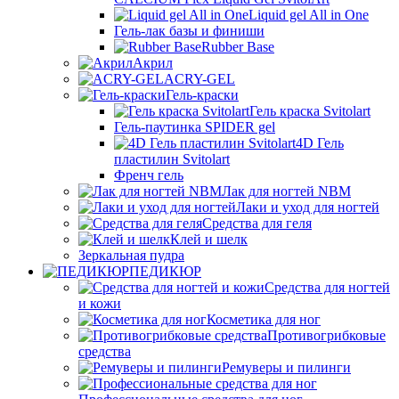
Liquid gel All in One
Гель-лак базы и финиши
Rubber Base
Акрил
ACRY-GEL
Гель-краски
Гель краска Svitolart
Гель-паутинка SPIDER gel
4D Гель
пластилин Svitolart
Френч гель
Лак для ногтей NBM
Лаки и уход для ногтей
Средства для геля
Клей и шелк
Зеркальная пудра
ПЕДИКЮР
Средства для ногтей
и кожи
Косметика для ног
Противогрибковые
средства
Ремуверы и пилинги