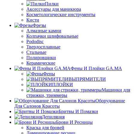
Пилки
Аксессуары для маникюра
Косметологические инструменты
Кисти
Фрезы
Алмазные камни
Колпачки шлифовальные
Pododisc
Твердосплавные
Стальные
Полировщики
Керамические
Фены И Плойки GA.MA
Фены
ВЫПРЯМИТЕЛИ
ПЛОЙКИ
Машинки для
стрижки, триммеры
Оборудование
Для Салонов Красоты
Бритвы И Помазки
Депиляция
Брови И Ресницы
Краска для бровей
Ламинирование ресниц