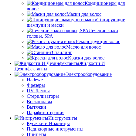
Кондиционеры для
волос
Маски для волос
Тонирующие
шампуни и маски
Лечение кожи
головы, SPA
Реконструкция волос
Масло для волос
Стайлинг
Краски для волос
Жидкости И
Дезинфектанты
Электрооборудование
Hadewe
Фрезеры
UV Лампы
Стерилизаторы
Воскоплавы
Вытяжки
Парафинотерапия
Инструменты
Кусачки и Ножницы
Педикюрные инструменты
Пинцеты