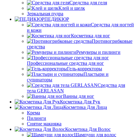
Средства для геля
Клей и шелк
Зеркальная пудра
ПЕДИКЮР
Средства для ногтей
и кожи
Косметика для ног
Противогрибковые
средства
Ремуверы и пилинги
Профессиональные средства для ног
Гель-корректоры
Пластыри и
супинаторы
Средства для
тела GERLASAN
Ванны для ног
Косметика Для Рук
Косметика Для Лица
Крема
Пилинги
Снятие макияжа
Косметика Для Волос
Шампуни для волос