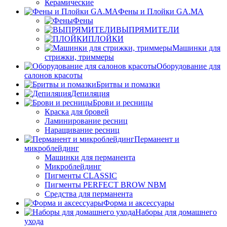
Керамические
Фены и Плойки GA.MA
Фены
ВЫПРЯМИТЕЛИ
ПЛОЙКИ
Машинки для
стрижки, триммеры
Оборудование для
салонов красоты
Бритвы и помазки
Депиляция
Брови и ресницы
Краска для бровей
Ламинирование ресниц
Наращивание ресниц
Перманент и
микроблейдинг
Машинки для перманента
Микроблейдинг
Пигменты CLASSIC
Пигменты PERFECT BROW NBM
Средства для перманента
Форма и аксессуары
Наборы для домашнего
ухода