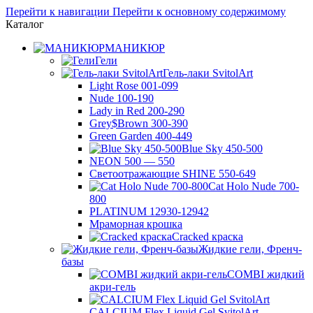
Перейти к навигации
Перейти к основному содержимому
Каталог
МАНИКЮР
Гели
Гель-лаки SvitolArt
Light Rose 001-099
Nude 100-190
Lady in Red 200-290
Grey$Brown 300-390
Green Garden 400-449
Blue Sky 450-500
NEON 500 — 550
Светоотражающие SHINE 550-649
Cat Holo Nude 700-
800
PLATINUM 12930-12942
Мраморная крошка
Cracked краска
Жидкие гели, Френч-
базы
COMBI жидкий
акри-гель
CALCIUM Flex Liquid Gel SvitolArt