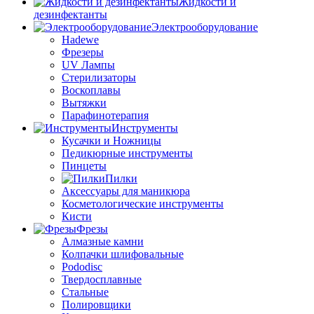
Жидкости и
дезинфектанты
Электрооборудование
Hadewe
Фрезеры
UV Лампы
Стерилизаторы
Воскоплавы
Вытяжки
Парафинотерапия
Инструменты
Кусачки и Ножницы
Педикюрные инструменты
Пинцеты
Пилки
Аксессуары для маникюра
Косметологические инструменты
Кисти
Фрезы
Алмазные камни
Колпачки шлифовальные
Pododisc
Твердосплавные
Стальные
Полировщики