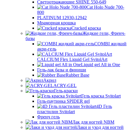
Светоотражающие SHINE 550-649
Cat Holo Nude 700-
800
PLATINUM 12930-12942
Мраморная крошка
Cracked краска
Жидкие гели, Френч-
базы
COMBI жидкий
акри-гель
CALCIUM Flex Liquid Gel SvitolArt
Liquid gel All in One
Гель-лак базы и финиши
Rubber Base
Акрил
ACRY-GEL
Гель-краски
Гель краска Svitolart
Гель-паутинка SPIDER gel
4D Гель
пластилин Svitolart
Френч гель
Лак для ногтей NBM
Лаки и уход для ногтей