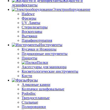
Жидкости и
дезинфектанты
Электрооборудование
Hadewe
Фрезеры
UV Лампы
Стерилизаторы
Воскоплавы
Вытяжки
Парафинотерапия
Инструменты
Кусачки и Ножницы
Педикюрные инструменты
Пинцеты
Пилки
Аксессуары для маникюра
Косметологические инструменты
Кисти
Фрезы
Алмазные камни
Колпачки шлифовальные
Pododisc
Твердосплавные
Стальные
Полировщики