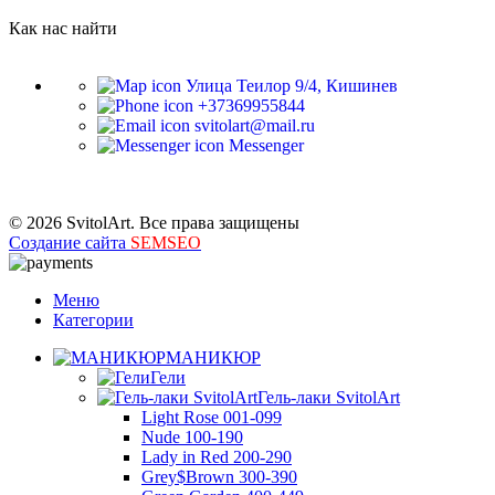
Как нас найти
Улица Теилор 9/4, Кишинев
+37369955844
svitolart@mail.ru
Messenger
© 2026 SvitolArt. Все права защищены
Создание сайта
SEMSEO
Меню
Категории
МАНИКЮР
Гели
Гель-лаки SvitolArt
Light Rose 001-099
Nude 100-190
Lady in Red 200-290
Grey$Brown 300-390