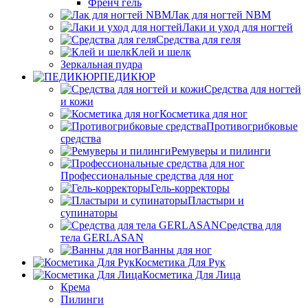
Френч гель
Лак для ногтей NBM
Лаки и уход для ногтей
Средства для геля
Клей и шелк
Зеркальная пудра
ПЕДИКЮР
Средства для ногтей
и кожи
Косметика для ног
Противогрибковые
средства
Ремуверы и пилинги
Профессиональные средства для ног
Гель-корректоры
Пластыри и
супинаторы
Средства для
тела GERLASAN
Ванны для ног
Косметика Для Рук
Косметика Для Лица
Крема
Пилинги