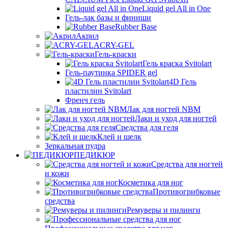
Liquid gel All in One
Гель-лак базы и финиши
Rubber Base
Акрил
ACRY-GEL
Гель-краски
Гель краска Svitolart
Гель-паутинка SPIDER gel
4D Гель
пластилин Svitolart
Френч гель
Лак для ногтей NBM
Лаки и уход для ногтей
Средства для геля
Клей и шелк
Зеркальная пудра
ПЕДИКЮР
Средства для ногтей
и кожи
Косметика для ног
Противогрибковые
средства
Ремуверы и пилинги