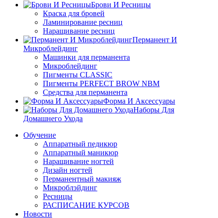
Брови И Ресницы
Краска для бровей
Ламинирование ресниц
Наращивание ресниц
Перманент И
Микроблейдинг
Машинки для перманента
Микроблейдинг
Пигменты CLASSIC
Пигменты PERFECT BROW NBM
Средства для перманента
Форма И Аксессуары
Наборы Для
Домашнего Ухода
Обучение
Аппаратный педикюр
Аппаратный маникюр
Наращивание ногтей
Дизайн ногтей
Перманентный макияж
Микроблэйдинг
Ресницы
РАСПИСАНИЕ КУРСОВ
Новости