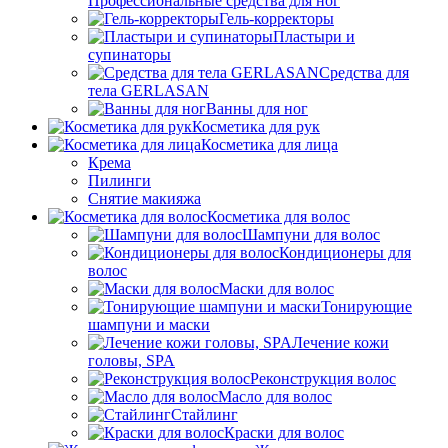
Профессиональные средства для ног
Гель-корректоры
Пластыри и
супинаторы
Средства для
тела GERLASAN
Ванны для ног
Косметика для рук
Косметика для лица
Крема
Пилинги
Снятие макияжа
Косметика для волос
Шампуни для волос
Кондиционеры для
волос
Маски для волос
Тонирующие
шампуни и маски
Лечение кожи
головы, SPA
Реконструкция волос
Масло для волос
Стайлинг
Краски для волос