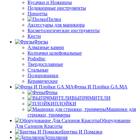
Кусачки и Ножницы
Педикюрные инструменты
Пинцеты
Пилки
Аксессуары для маникюра
Косметологические инструменты
Кисти
Фрезы
Алмазные камни
Колпачки шлифовальные
Pododisc
Твердосплавные
Стальные
Полировщики
Керамические
Фены И Плойки GA.MA
Фены
ВЫПРЯМИТЕЛИ
ПЛОЙКИ
Машинки для
стрижки, триммеры
Оборудование
Для Салонов Красоты
Бритвы И Помазки
Депиляция