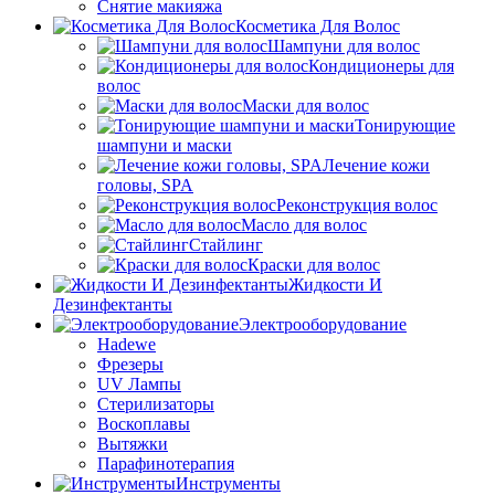
Снятие макияжа
Косметика Для Волос
Шампуни для волос
Кондиционеры для
волос
Маски для волос
Тонирующие
шампуни и маски
Лечение кожи
головы, SPA
Реконструкция волос
Масло для волос
Стайлинг
Краски для волос
Жидкости И
Дезинфектанты
Электрооборудование
Hadewe
Фрезеры
UV Лампы
Стерилизаторы
Воскоплавы
Вытяжки
Парафинотерапия
Инструменты