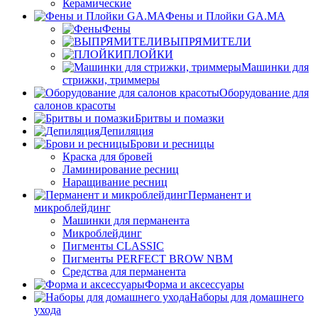
Керамические
Фены и Плойки GA.MA
Фены
ВЫПРЯМИТЕЛИ
ПЛОЙКИ
Машинки для
стрижки, триммеры
Оборудование для
салонов красоты
Бритвы и помазки
Депиляция
Брови и ресницы
Краска для бровей
Ламинирование ресниц
Наращивание ресниц
Перманент и
микроблейдинг
Машинки для перманента
Микроблейдинг
Пигменты CLASSIC
Пигменты PERFECT BROW NBM
Средства для перманента
Форма и аксессуары
Наборы для домашнего
ухода