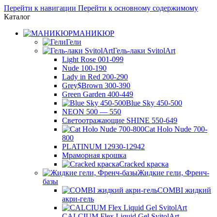
Перейти к навигации
Перейти к основному содержимому
Каталог
МАНИКЮР
Гели
Гель-лаки SvitolArt
Light Rose 001-099
Nude 100-190
Lady in Red 200-290
Grey$Brown 300-390
Green Garden 400-449
Blue Sky 450-500
NEON 500 — 550
Светоотражающие SHINE 550-649
Cat Holo Nude 700-
800
PLATINUM 12930-12942
Мраморная крошка
Cracked краска
Жидкие гели, Френч-
базы
COMBI жидкий
акри-гель
CALCIUM Flex Liquid Gel SvitolArt