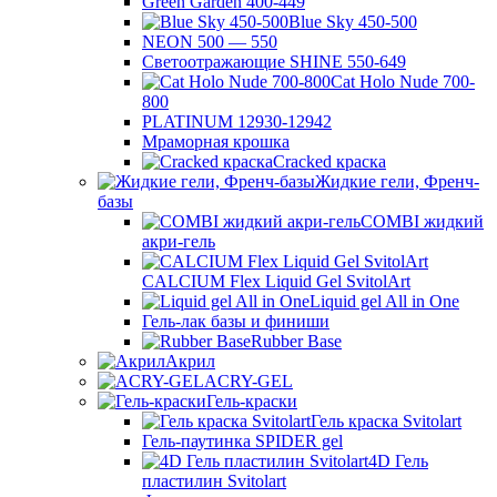
Green Garden 400-449
Blue Sky 450-500
NEON 500 — 550
Светоотражающие SHINE 550-649
Cat Holo Nude 700-
800
PLATINUM 12930-12942
Мраморная крошка
Cracked краска
Жидкие гели, Френч-
базы
COMBI жидкий
акри-гель
CALCIUM Flex Liquid Gel SvitolArt
Liquid gel All in One
Гель-лак базы и финиши
Rubber Base
Акрил
ACRY-GEL
Гель-краски
Гель краска Svitolart
Гель-паутинка SPIDER gel
4D Гель
пластилин Svitolart