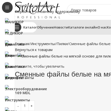
Перейти к навигации
Перейти к основному содержимому
Каталог
Обучение
Новости
Каталоги онлайн
О нас
Ко
Главная
Инструменты
Пилки
Сменные файлы белые н
Вернуться к товарам
Нажмите, чтобы увеличить
Сменные файлы белые на мяг
169
MDL