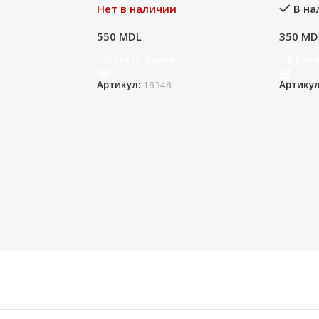
Нет в наличии
В на
550
MDL
350
MD
Читать Далее
В Кор
Артикул:
18348
Артику