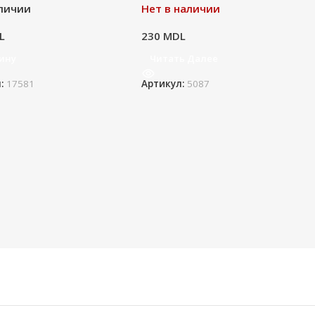
личии
Нет в наличии
L
230
MDL
зину
Читать Далее
л:
17581
Артикул:
5087