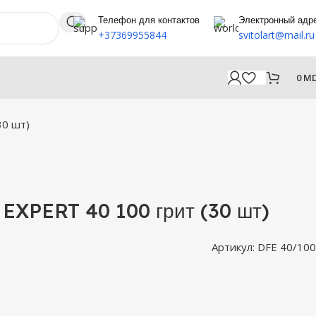
Телефон для контактов
Электронный адр
+37369955844
svitolart@mail.ru
0
M
30 шт)
 EXPERT 40 100 грит (30 шт)
Артикул:
DFE 40/100