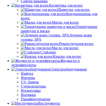
Снятие макияжа
Косметика для волос
Шампуни для волос
Кондиционеры для
волос
Маски для волос
Тонирующие
шампуни и маски
Лечение кожи
головы, SPA
Реконструкция волос
Масло для волос
Стайлинг
Краски для волос
Жидкости и
дезинфектанты
Электрооборудование
Hadewe
Фрезеры
UV Лампы
Стерилизаторы
Воскоплавы
Вытяжки
Парафинотерапия
Инструменты