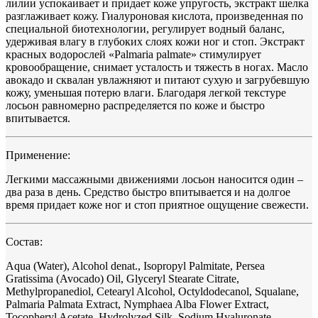
лилии успокаивает и придает коже упругость, экстракт шелка
разглаживает кожу. Гиалуроновая кислота, произведенная по
специальной биотехнологии, регулирует водный баланс,
удерживая влагу в глубоких слоях кожи ног и стоп. Экстракт
красных водорослей «Palmaria palmate» стимулирует
кровообращение, снимает усталость и тяжесть в ногах. Масло
авокадо и сквалан увлажняют и питают сухую и загрубевшую
кожу, уменьшая потерю влаги. Благодаря легкой текстуре
лосьон равномерно распределяется по коже и быстро
впитывается.
Применение:
Легкими массажными движениями лосьон наносится один –
два раза в день. Средство быстро впитывается и на долгое
время придает коже ног и стоп приятное ощущение свежести.
Состав:
Aqua (Water), Alcohol denat., Isopropyl Palmitate, Persea
Gratissima (Avocado) Oil, Glyceryl Stearate Citrate,
Methylpropanediol, Cetearyl Alcohol, Octyldodecanol, Squalane,
Palmaria Palmata Extract, Nymphaea Alba Flower Extract,
Tocopheryl Acetate, Hydrolyzed Silk, Sodium Hyaluronate,