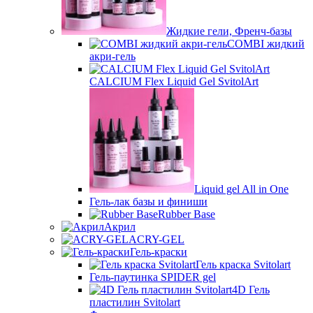
Жидкие гели, Френч-базы
COMBI жидкий
акри-гель
CALCIUM Flex Liquid Gel SvitolArt
Liquid gel All in One
Гель-лак базы и финиши
Rubber Base
Акрил
ACRY-GEL
Гель-краски
Гель краска Svitolart
Гель-паутинка SPIDER gel
4D Гель
пластилин Svitolart