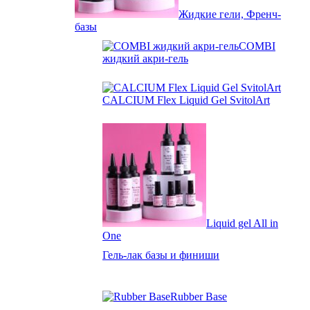
Жидкие гели, Френч-
базы
COMBI
жидкий акри-гель
CALCIUM Flex Liquid Gel SvitolArt
Liquid gel All in
One
Гель-лак базы и финиши
Rubber Base