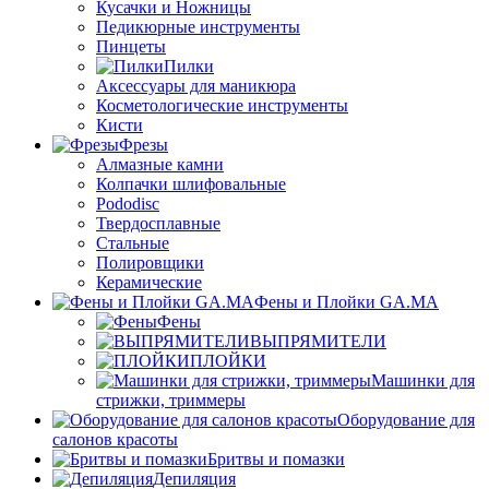
Кусачки и Ножницы
Педикюрные инструменты
Пинцеты
Пилки
Аксессуары для маникюра
Косметологические инструменты
Кисти
Фрезы
Алмазные камни
Колпачки шлифовальные
Pododisc
Твердосплавные
Стальные
Полировщики
Керамические
Фены и Плойки GA.MA
Фены
ВЫПРЯМИТЕЛИ
ПЛОЙКИ
Машинки для
стрижки, триммеры
Оборудование для
салонов красоты
Бритвы и помазки
Депиляция