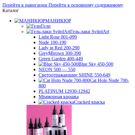
Перейти к навигации
Перейти к основному содержимому
Каталог
МАНИКЮР
Гели
Гель-лаки SvitolArt
Light Rose 001-099
Nude 100-190
Lady in Red 200-290
Grey$Brown 300-390
Green Garden 400-449
Blue Sky 450-500
NEON 500 — 550
Светоотражающие SHINE 550-649
Cat Holo Nude 700-
800
PLATINUM 12930-12942
Мраморная крошка
Cracked краска