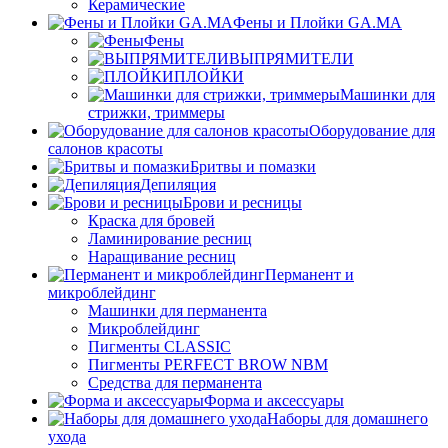
Керамические
Фены и Плойки GA.MA
Фены
ВЫПРЯМИТЕЛИ
ПЛОЙКИ
Машинки для
стрижки, триммеры
Оборудование для
салонов красоты
Бритвы и помазки
Депиляция
Брови и ресницы
Краска для бровей
Ламинирование ресниц
Наращивание ресниц
Перманент и
микроблейдинг
Машинки для перманента
Микроблейдинг
Пигменты CLASSIC
Пигменты PERFECT BROW NBM
Средства для перманента
Форма и аксессуары
Наборы для домашнего
ухода