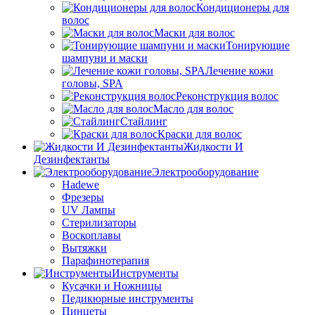
Кондиционеры для
волос
Маски для волос
Тонирующие
шампуни и маски
Лечение кожи
головы, SPA
Реконструкция волос
Масло для волос
Стайлинг
Краски для волос
Жидкости И
Дезинфектанты
Электрооборудование
Hadewe
Фрезеры
UV Лампы
Стерилизаторы
Воскоплавы
Вытяжки
Парафинотерапия
Инструменты
Кусачки и Ножницы
Педикюрные инструменты
Пинцеты