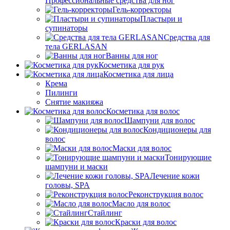
Профессиональные средства для ног
Гель-корректоры
Пластыри и
супинаторы
Средства для
тела GERLASAN
Ванны для ног
Косметика для рук
Косметика для лица
Крема
Пилинги
Снятие макияжа
Косметика для волос
Шампуни для волос
Кондиционеры для
волос
Маски для волос
Тонирующие
шампуни и маски
Лечение кожи
головы, SPA
Реконструкция волос
Масло для волос
Стайлинг
Краски для волос