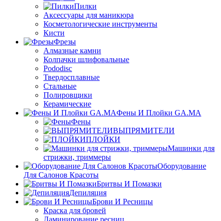
Пилки
Аксессуары для маникюра
Косметологические инструменты
Кисти
Фрезы
Алмазные камни
Колпачки шлифовальные
Pododisc
Твердосплавные
Стальные
Полировщики
Керамические
Фены И Плойки GA.MA
Фены
ВЫПРЯМИТЕЛИ
ПЛОЙКИ
Машинки для
стрижки, триммеры
Оборудование
Для Салонов Красоты
Бритвы И Помазки
Депиляция
Брови И Ресницы
Краска для бровей
Ламинирование ресниц