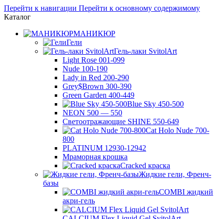
Перейти к навигации
Перейти к основному содержимому
Каталог
МАНИКЮР
Гели
Гель-лаки SvitolArt
Light Rose 001-099
Nude 100-190
Lady in Red 200-290
Grey$Brown 300-390
Green Garden 400-449
Blue Sky 450-500
NEON 500 — 550
Светоотражающие SHINE 550-649
Cat Holo Nude 700-
800
PLATINUM 12930-12942
Мраморная крошка
Cracked краска
Жидкие гели, Френч-
базы
COMBI жидкий
акри-гель
CALCIUM Flex Liquid Gel SvitolArt