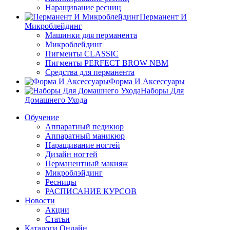
Наращивание ресниц
Перманент И
Микроблейдинг
Машинки для перманента
Микроблейдинг
Пигменты CLASSIC
Пигменты PERFECT BROW NBM
Средства для перманента
Форма И Аксессуары
Наборы Для
Домашнего Ухода
Обучение
Аппаратный педикюр
Аппаратный маникюр
Наращивание ногтей
Дизайн ногтей
Перманентный макияж
Микроблэйдинг
Ресницы
РАСПИСАНИЕ КУРСОВ
Новости
Акции
Статьи
Каталоги Онлайн