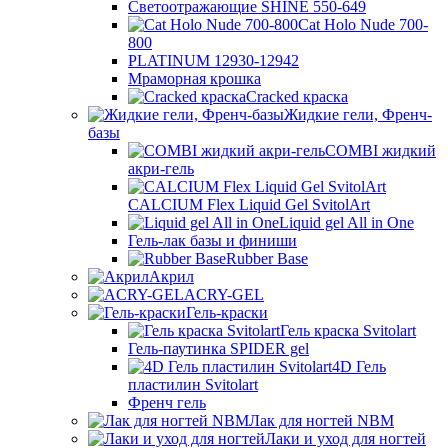
Светоотражающие SHINE 550-649
Cat Holo Nude 700-
800
PLATINUM 12930-12942
Мраморная крошка
Cracked краска
Жидкие гели, Френч-
базы
COMBI жидкий
акри-гель
CALCIUM Flex Liquid Gel SvitolArt
Liquid gel All in One
Гель-лак базы и финиши
Rubber Base
Акрил
ACRY-GEL
Гель-краски
Гель краска Svitolart
Гель-паутинка SPIDER gel
4D Гель
пластилин Svitolart
Френч гель
Лак для ногтей NBM
Лаки и уход для ногтей