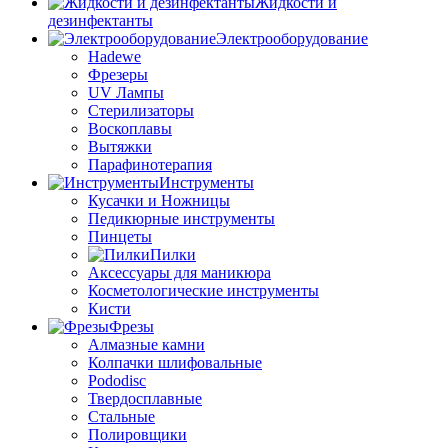
Жидкости и
дезинфектанты
Электрооборудование
Hadewe
Фрезеры
UV Лампы
Стерилизаторы
Воскоплавы
Вытяжки
Парафинотерапия
Инструменты
Кусачки и Ножницы
Педикюрные инструменты
Пинцеты
Пилки
Аксессуары для маникюра
Косметологические инструменты
Кисти
Фрезы
Алмазные камни
Колпачки шлифовальные
Pododisc
Твердосплавные
Стальные
Полировщики