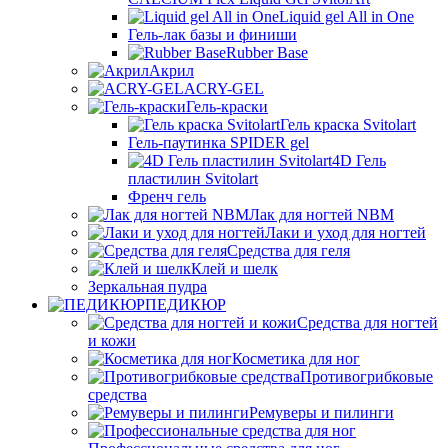
Liquid gel All in One
Гель-лак базы и финиши
Rubber Base
Акрил
ACRY-GEL
Гель-краски
Гель краска Svitolart
Гель-паутинка SPIDER gel
4D Гель
пластилин Svitolart
Френч гель
Лак для ногтей NBM
Лаки и уход для ногтей
Средства для геля
Клей и шелк
Зеркальная пудра
ПЕДИКЮР
Средства для ногтей
и кожи
Косметика для ног
Противогрибковые
средства
Ремуверы и пилинги