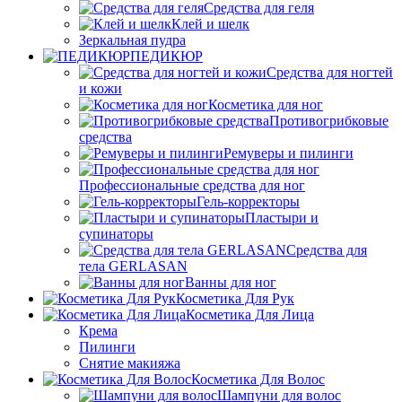
Средства для геля
Клей и шелк
Зеркальная пудра
ПЕДИКЮР
Средства для ногтей
и кожи
Косметика для ног
Противогрибковые
средства
Ремуверы и пилинги
Профессиональные средства для ног
Гель-корректоры
Пластыри и
супинаторы
Средства для
тела GERLASAN
Ванны для ног
Косметика Для Рук
Косметика Для Лица
Крема
Пилинги
Снятие макияжа
Косметика Для Волос
Шампуни для волос