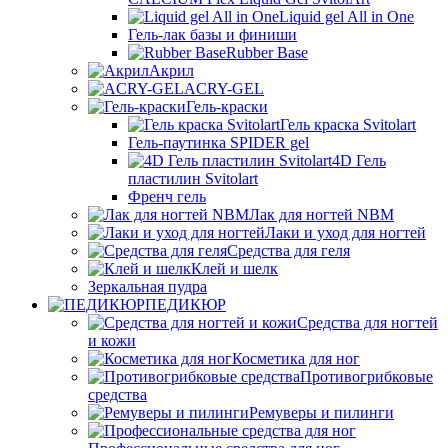
Liquid gel All in One
Гель-лак базы и финиши
Rubber Base
Акрил
ACRY-GEL
Гель-краски
Гель краска Svitolart
Гель-паутинка SPIDER gel
4D Гель
пластилин Svitolart
Френч гель
Лак для ногтей NBM
Лаки и уход для ногтей
Средства для геля
Клей и шелк
Зеркальная пудра
ПЕДИКЮР
Средства для ногтей
и кожи
Косметика для ног
Противогрибковые
средства
Ремуверы и пилинги