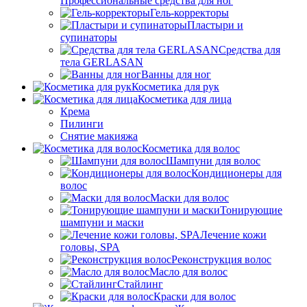
Профессиональные средства для ног
Гель-корректоры
Пластыри и
супинаторы
Средства для
тела GERLASAN
Ванны для ног
Косметика для рук
Косметика для лица
Крема
Пилинги
Снятие макияжа
Косметика для волос
Шампуни для волос
Кондиционеры для
волос
Маски для волос
Тонирующие
шампуни и маски
Лечение кожи
головы, SPA
Реконструкция волос
Масло для волос
Стайлинг
Краски для волос