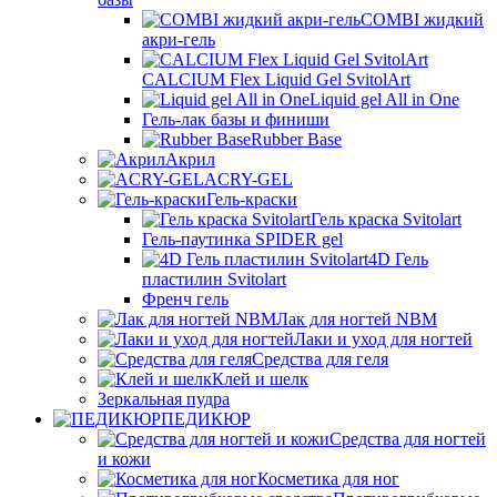
COMBI жидкий
акри-гель
CALCIUM Flex Liquid Gel SvitolArt
Liquid gel All in One
Гель-лак базы и финиши
Rubber Base
Акрил
ACRY-GEL
Гель-краски
Гель краска Svitolart
Гель-паутинка SPIDER gel
4D Гель
пластилин Svitolart
Френч гель
Лак для ногтей NBM
Лаки и уход для ногтей
Средства для геля
Клей и шелк
Зеркальная пудра
ПЕДИКЮР
Средства для ногтей
и кожи
Косметика для ног