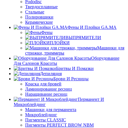
Pododisc
Твердосплавные
Стальные
Полировщики
Керамические
Фены И Плойки GA.MA
Фены
ВЫПРЯМИТЕЛИ
ПЛОЙКИ
Машинки для
стрижки, триммеры
Оборудование
Для Салонов Красоты
Бритвы И Помазки
Депиляция
Брови И Ресницы
Краска для бровей
Ламинирование ресниц
Наращивание ресниц
Перманент И
Микроблейдинг
Машинки для перманента
Микроблейдинг
Пигменты CLASSIC
Пигменты PERFECT BROW NBM