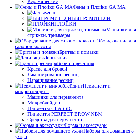
Керамические
Фены и Плойки GA.MA
Фены
ВЫПРЯМИТЕЛИ
ПЛОЙКИ
Машинки для
стрижки, триммеры
Оборудование для
салонов красоты
Бритвы и помазки
Депиляция
Брови и ресницы
Краска для бровей
Ламинирование ресниц
Наращивание ресниц
Перманент и
микроблейдинг
Машинки для перманента
Микроблейдинг
Пигменты CLASSIC
Пигменты PERFECT BROW NBM
Средства для перманента
Форма и аксессуары
Наборы для домашнего
ухода