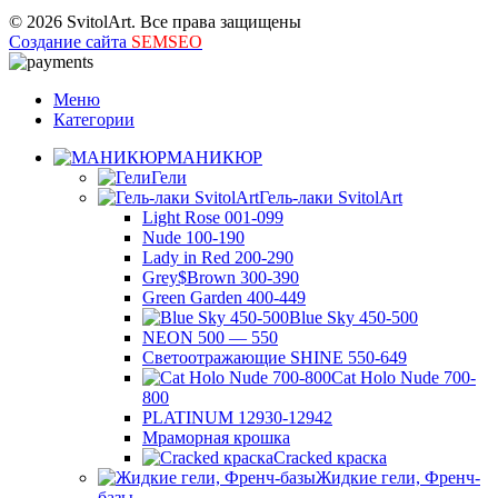
© 2026 SvitolArt. Все права защищены
Создание сайта
SEMSEO
Меню
Категории
МАНИКЮР
Гели
Гель-лаки SvitolArt
Light Rose 001-099
Nude 100-190
Lady in Red 200-290
Grey$Brown 300-390
Green Garden 400-449
Blue Sky 450-500
NEON 500 — 550
Светоотражающие SHINE 550-649
Cat Holo Nude 700-
800
PLATINUM 12930-12942
Мраморная крошка
Cracked краска
Жидкие гели, Френч-
базы