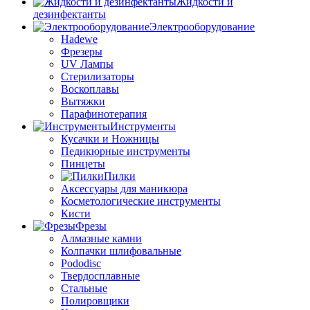
Жидкости и
дезинфектанты
Электрооборудование
Hadewe
Фрезеры
UV Лампы
Стерилизаторы
Воскоплавы
Вытяжки
Парафинотерапия
Инструменты
Кусачки и Ножницы
Педикюрные инструменты
Пинцеты
Пилки
Аксессуары для маникюра
Косметологические инструменты
Кисти
Фрезы
Алмазные камни
Колпачки шлифовальные
Pododisc
Твердосплавные
Стальные
Полировщики