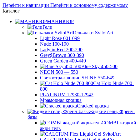
Перейти к навигации
Перейти к основному содержимому
Каталог
МАНИКЮР
Гели
Гель-лаки SvitolArt
Light Rose 001-099
Nude 100-190
Lady in Red 200-290
Grey$Brown 300-390
Green Garden 400-449
Blue Sky 450-500
NEON 500 — 550
Светоотражающие SHINE 550-649
Cat Holo Nude 700-
800
PLATINUM 12930-12942
Мраморная крошка
Cracked краска
Жидкие гели, Френч-
базы
COMBI жидкий
акри-гель
CALCIUM Flex Liquid Gel SvitolArt