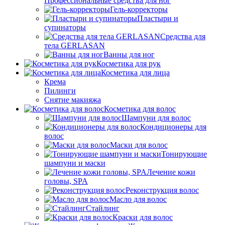
Профессиональные средства для ног
Гель-корректоры
Пластыри и
супинаторы
Средства для
тела GERLASAN
Ванны для ног
Косметика для рук
Косметика для лица
Крема
Пилинги
Снятие макияжа
Косметика для волос
Шампуни для волос
Кондиционеры для
волос
Маски для волос
Тонирующие
шампуни и маски
Лечение кожи
головы, SPA
Реконструкция волос
Масло для волос
Стайлинг
Краски для волос