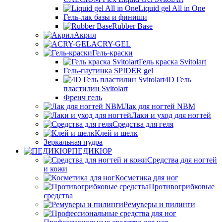
Liquid gel All in One
Гель-лак базы и финиши
Rubber Base
Акрил
ACRY-GEL
Гель-краски
Гель краска Svitolart
Гель-паутинка SPIDER gel
4D Гель
пластилин Svitolart
Френч гель
Лак для ногтей NBM
Лаки и уход для ногтей
Средства для геля
Клей и шелк
Зеркальная пудра
ПЕДИКЮР
Средства для ногтей
и кожи
Косметика для ног
Противогрибковые
средства
Ремуверы и пилинги