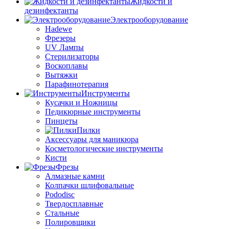
Жидкости и
дезинфектанты
Электрооборудование
Hadewe
Фрезеры
UV Лампы
Стерилизаторы
Воскоплавы
Вытяжки
Парафинотерапия
Инструменты
Кусачки и Ножницы
Педикюрные инструменты
Пинцеты
Пилки
Аксессуары для маникюра
Косметологические инструменты
Кисти
Фрезы
Алмазные камни
Колпачки шлифовальные
Pododisc
Твердосплавные
Стальные
Полировщики