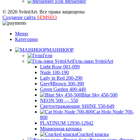
Messenger
© 2026 SvitolArt. Все права защищены
Создание сайта
SEMSEO
Меню
Категории
МАНИКЮР
Гели
Гель-лаки SvitolArt
Light Rose 001-099
Nude 100-190
Lady in Red 200-290
Grey$Brown 300-390
Green Garden 400-449
Blue Sky 450-500
NEON 500 — 550
Светоотражающие SHINE 550-649
Cat Holo Nude 700-
800
PLATINUM 12930-12942
Мраморная крошка
Cracked краска
Жидкие гели, Френч-