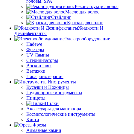
головы, SPA
Реконструкция волос
Масло для волос
Стайлинг
Краски для волос
Жидкости И
Дезинфектанты
Электрооборудование
Hadewe
Фрезеры
UV Лампы
Стерилизаторы
Воскоплавы
Вытяжки
Парафинотерапия
Инструменты
Кусачки и Ножницы
Педикюрные инструменты
Пинцеты
Пилки
Аксессуары для маникюра
Косметологические инструменты
Кисти
Фрезы
Алмазные камни