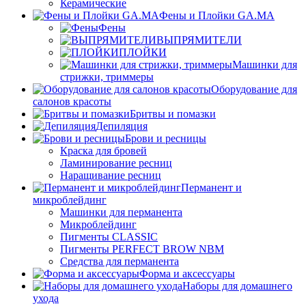
Керамические
Фены и Плойки GA.MA
Фены
ВЫПРЯМИТЕЛИ
ПЛОЙКИ
Машинки для
стрижки, триммеры
Оборудование для
салонов красоты
Бритвы и помазки
Депиляция
Брови и ресницы
Краска для бровей
Ламинирование ресниц
Наращивание ресниц
Перманент и
микроблейдинг
Машинки для перманента
Микроблейдинг
Пигменты CLASSIC
Пигменты PERFECT BROW NBM
Средства для перманента
Форма и аксессуары
Наборы для домашнего
ухода