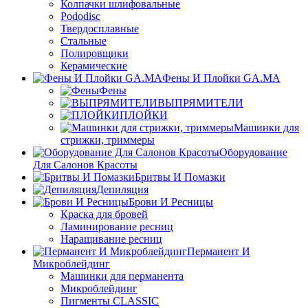
Колпачки шлифовальные
Pododisc
Твердосплавные
Стальные
Полировщики
Керамические
Фены И Плойки GA.MA
Фены
ВЫПРЯМИТЕЛИ
ПЛОЙКИ
Машинки для
стрижки, триммеры
Оборудование
Для Салонов Красоты
Бритвы И Помазки
Депиляция
Брови И Ресницы
Краска для бровей
Ламинирование ресниц
Наращивание ресниц
Перманент И
Микроблейдинг
Машинки для перманента
Микроблейдинг
Пигменты CLASSIC