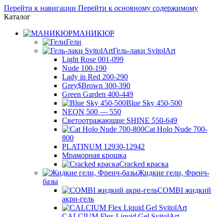
Перейти к навигации
Перейти к основному содержимому
Каталог
МАНИКЮР
Гели
Гель-лаки SvitolArt
Light Rose 001-099
Nude 100-190
Lady in Red 200-290
Grey$Brown 300-390
Green Garden 400-449
Blue Sky 450-500
NEON 500 — 550
Светоотражающие SHINE 550-649
Cat Holo Nude 700-
800
PLATINUM 12930-12942
Мраморная крошка
Cracked краска
Жидкие гели, Френч-
базы
COMBI жидкий
акри-гель
CALCIUM Flex Liquid Gel SvitolArt