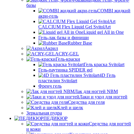
базы
COMBI жидкий
акри-гель
CALCIUM Flex Liquid Gel SvitolArt
Liquid gel All in One
Гель-лак базы и финиши
Rubber Base
Акрил
ACRY-GEL
Гель-краски
Гель краска Svitolart
Гель-паутинка SPIDER gel
4D Гель
пластилин Svitolart
Френч гель
Лак для ногтей NBM
Лаки и уход для ногтей
Средства для геля
Клей и шелк
Зеркальная пудра
ПЕДИКЮР
Средства для ногтей
и кожи