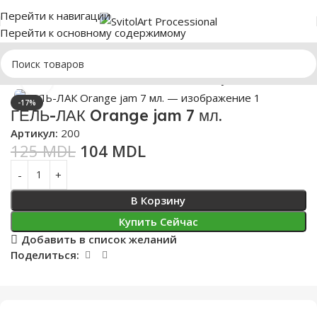
Перейти к навигации
Перейти к основному содержимому
Главная
МАНИКЮР
Гель-лаки SvitolArt
Lady in Red 200-290
Нажмите, чтобы увеличить
-17%
ГЕЛЬ-ЛАК Orange jam 7 мл.
Артикул:
200
125
MDL
104
MDL
В Корзину
Купить Сейчас
Добавить в список желаний
Поделиться: