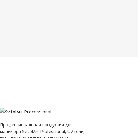
НАЗНАЧЕНИЕ
НАЗНАЧЕНИЕ
ПРОДУКТА
ПРОДУКТА
моделирование
топ
UV гель
ТИП ТОВАРА
10 ml
OBYOM
50 ml
OBYOM
ТИП ТОВАРА
UV гель-лак
Профессиональная продукция для
маникюра SvitolArt Professional, UV гели,