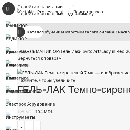
Перейти к навигации
Перейти к основному содержимому
Каталог
Обучение
Новости
Каталоги онлайн
О нас
Ко
Главная
МАНИКЮР
Гель-лаки SvitolArt
Lady in Red 2
Вернуться к товарам
-17%
Нажмите, чтобы увеличить
ГЕЛЬ-ЛАК Темно-сирене
104
MDL
125
MDL