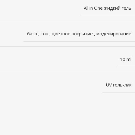
All in One жидкий гель
база
,
топ
,
цветное покрытие
,
моделирование
10 ml
UV гель-лак