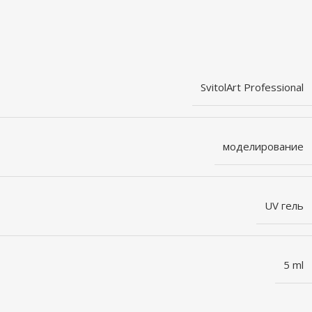
SvitolArt Professional
моделирование
UV гель
5 ml