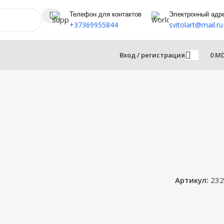
Телефон для контактов
Электронный адр
+37369955844
svitolart@mail.ru
Вход / регистрация
0
M
Артикул:
232