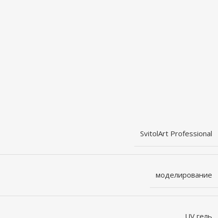
SvitolArt Professional
моделирование
UV гель