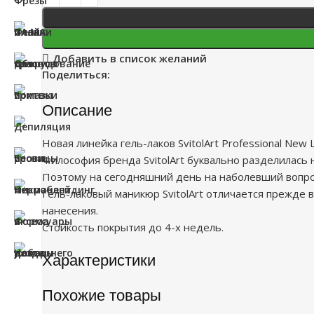
Добавить в список желаний
Поделиться:
Описание
Новая линейка гель-лаков SvitolArt Professional New
Философия бренда SvitolArt буквально разделилась 
Поэтому на сегодняшний день на наболевший вопрос: 
Гель-лаковый маникюр SvitolArt отличается прежде в
нанесения.
Стойкость покрытия до 4-х недель.
Характеристики
Похожие товары