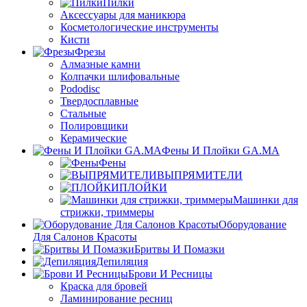
Пилки
Аксессуары для маникюра
Косметологические инструменты
Кисти
Фрезы
Алмазные камни
Колпачки шлифовальные
Pododisc
Твердосплавные
Стальные
Полировщики
Керамические
Фены И Плойки GA.MA
Фены
ВЫПРЯМИТЕЛИ
ПЛОЙКИ
Машинки для
стрижки, триммеры
Оборудование
Для Салонов Красоты
Бритвы И Помазки
Депиляция
Брови И Ресницы
Краска для бровей
Ламинирование ресниц