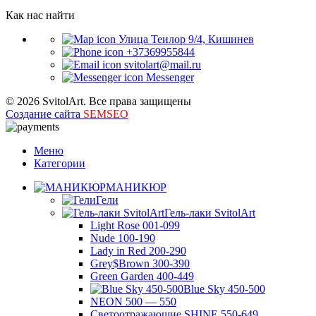
Как нас найти
Улица Теилор 9/4, Кишинев
+37369955844
svitolart@mail.ru
Messenger
© 2026 SvitolArt. Все права защищены
Создание сайта
SEMSEO
Меню
Категории
МАНИКЮР
Гели
Гель-лаки SvitolArt
Light Rose 001-099
Nude 100-190
Lady in Red 200-290
Grey$Brown 300-390
Green Garden 400-449
Blue Sky 450-500
NEON 500 — 550
Светоотражающие SHINE 550-649