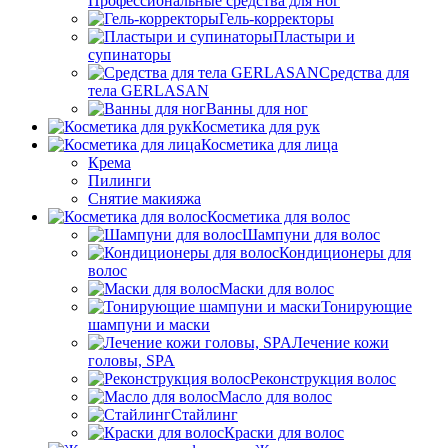
Профессиональные средства для ног
Гель-корректоры
Пластыри и
супинаторы
Средства для
тела GERLASAN
Ванны для ног
Косметика для рук
Косметика для лица
Крема
Пилинги
Снятие макияжа
Косметика для волос
Шампуни для волос
Кондиционеры для
волос
Маски для волос
Тонирующие
шампуни и маски
Лечение кожи
головы, SPA
Реконструкция волос
Масло для волос
Стайлинг
Краски для волос