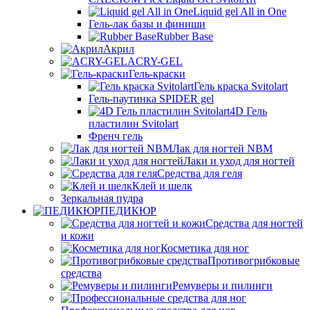
Liquid gel All in One
Гель-лак базы и финиши
Rubber Base
Акрил
ACRY-GEL
Гель-краски
Гель краска Svitolart
Гель-паутинка SPIDER gel
4D Гель
пластилин Svitolart
Френч гель
Лак для ногтей NBM
Лаки и уход для ногтей
Средства для геля
Клей и шелк
Зеркальная пудра
ПЕДИКЮР
Средства для ногтей
и кожи
Косметика для ног
Противогрибковые
средства
Ремуверы и пилинги