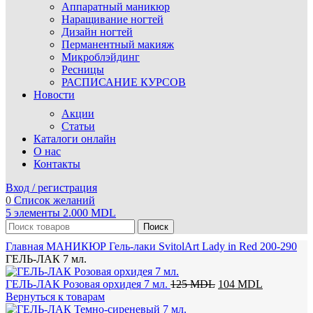
Аппаратный маникюр
Наращивание ногтей
Дизайн ногтей
Перманентный макияж
Микроблэйдинг
Ресницы
РАСПИСАНИЕ КУРСОВ
Новости
Акции
Статьи
Каталоги онлайн
О нас
Контакты
Вход / регистрация
0
Список желаний
5
элементы
2.000
MDL
Поиск
Главная
МАНИКЮР
Гель-лаки SvitolArt
Lady in Red 200-290
ГЕЛЬ-ЛАК 7 мл.
Первоначальная
Текущая
ГЕЛЬ-ЛАК Розовая орхидея 7 мл.
125
MDL
104
MDL
цена
цена:
Вернуться к товарам
составляла
104 MDL.