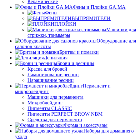
Керамические
Фены и Плойки GA.MA
Фены
ВЫПРЯМИТЕЛИ
ПЛОЙКИ
Машинки для
стрижки, триммеры
Оборудование для
салонов красоты
Бритвы и помазки
Депиляция
Брови и ресницы
Краска для бровей
Ламинирование ресниц
Наращивание ресниц
Перманент и
микроблейдинг
Машинки для перманента
Микроблейдинг
Пигменты CLASSIC
Пигменты PERFECT BROW NBM
Средства для перманента
Форма и аксессуары
Наборы для домашнего
ухода