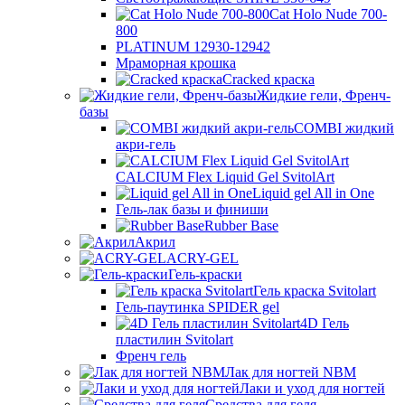
Cat Holo Nude 700-
800
PLATINUM 12930-12942
Мраморная крошка
Cracked краска
Жидкие гели, Френч-
базы
COMBI жидкий
акри-гель
CALCIUM Flex Liquid Gel SvitolArt
Liquid gel All in One
Гель-лак базы и финиши
Rubber Base
Акрил
ACRY-GEL
Гель-краски
Гель краска Svitolart
Гель-паутинка SPIDER gel
4D Гель
пластилин Svitolart
Френч гель
Лак для ногтей NBM
Лаки и уход для ногтей
Средства для геля