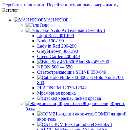
Перейти к навигации
Перейти к основному содержимому
Каталог
МАНИКЮР
Гели
Гель-лаки SvitolArt
Light Rose 001-099
Nude 100-190
Lady in Red 200-290
Grey$Brown 300-390
Green Garden 400-449
Blue Sky 450-500
NEON 500 — 550
Светоотражающие SHINE 550-649
Cat Holo Nude 700-
800
PLATINUM 12930-12942
Мраморная крошка
Cracked краска
Жидкие гели, Френч-
базы
COMBI жидкий
акри-гель
CALCIUM Flex Liquid Gel SvitolArt