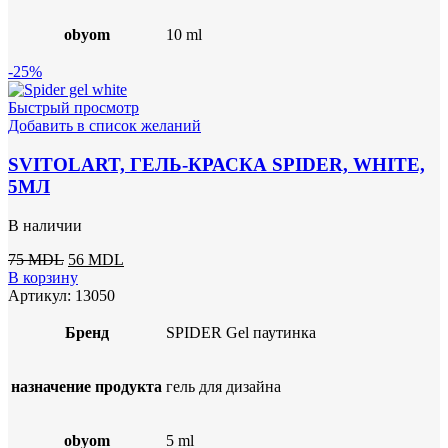
obyom
10 ml
-25%
Быстрый просмотр
Добавить в список желаний
SVITOLART, ГЕЛЬ-КРАСКА SPIDER, WHITE,
5МЛ
В наличии
Первоначальная
Текущая
75
MDL
56
MDL
цена
цена:
В корзину
составляла
56 MDL.
Артикул:
13050
75 MDL.
Бренд
SPIDER Gel паутинка
назначение продукта
гель для дизайна
obyom
5 ml