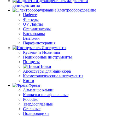
Жидкости и
дезинфектанты
Электрооборудование
Hadewe
Фрезеры
UV Лампы
Стерилизаторы
Воскоплавы
Вытяжки
Парафинотерапия
Инструменты
Кусачки и Ножницы
Педикюрные инструменты
Пинцеты
Пилки
Аксессуары для маникюра
Косметологические инструменты
Кисти
Фрезы
Алмазные камни
Колпачки шлифовальные
Pododisc
Твердосплавные
Стальные
Полировщики