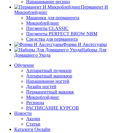
Наращивание ресниц
Перманент И
Микроблейдинг
Машинки для перманента
Микроблейдинг
Пигменты CLASSIC
Пигменты PERFECT BROW NBM
Средства для перманента
Форма И Аксессуары
Наборы Для
Домашнего Ухода
Обучение
Аппаратный педикюр
Аппаратный маникюр
Наращивание ногтей
Дизайн ногтей
Перманентный макияж
Микроблэйдинг
Ресницы
РАСПИСАНИЕ КУРСОВ
Новости
Акции
Статьи
Каталоги Онлайн