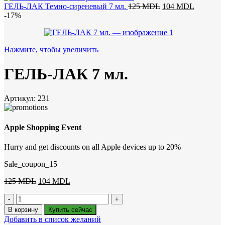
125 MDL.
Первоначальная
Текущая
ГЕЛЬ-ЛАК Темно-сиреневый 7 мл.
125
MDL
104
MDL
цена
цена:
-17%
составляла
104 MDL
125 MDL.
Нажмите, чтобы увеличить
ГЕЛЬ-ЛАК 7 мл.
Артикул:
231
Apple Shopping Event
Hurry and get discounts on all Apple devices up to 20%
Sale_coupon_15
Первоначальная
Текущая
125
MDL
104
MDL
цена
цена:
Количество
составляла
104 MDL.
товара
125 MDL.
В корзину
Купить сейчас
ГЕЛЬ-
Добавить в список желаний
ЛАК