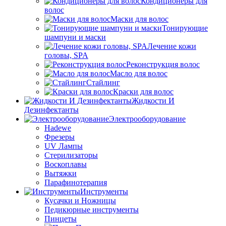
Кондиционеры для
волос
Маски для волос
Тонирующие
шампуни и маски
Лечение кожи
головы, SPA
Реконструкция волос
Масло для волос
Стайлинг
Краски для волос
Жидкости И
Дезинфектанты
Электрооборудование
Hadewe
Фрезеры
UV Лампы
Стерилизаторы
Воскоплавы
Вытяжки
Парафинотерапия
Инструменты
Кусачки и Ножницы
Педикюрные инструменты
Пинцеты