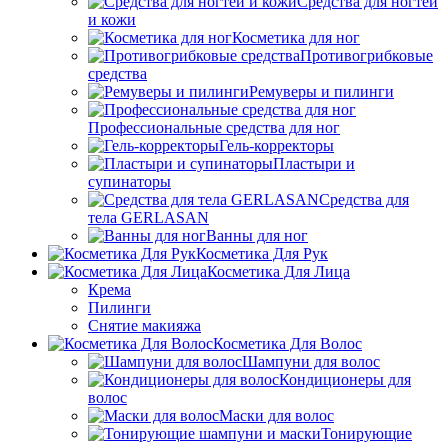
Средства для ногтей
и кожи
Косметика для ног
Противогрибковые
средства
Ремуверы и пилинги
Профессиональные средства для ног
Гель-корректоры
Пластыри и
супинаторы
Средства для
тела GERLASAN
Ванны для ног
Косметика Для Рук
Косметика Для Лица
Крема
Пилинги
Снятие макияжа
Косметика Для Волос
Шампуни для волос
Кондиционеры для
волос
Маски для волос
Тонирующие