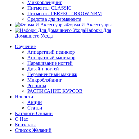
Микроблейдинг
Пигменты CLASSIC
Пигменты PERFECT BROW NBM
Средства для перманента
Форма И Аксессуары
Наборы Для
Домашнего Ухода
Обучение
Аппаратный педикюр
Аппаратный маникюр
Наращивание ногтей
Дизайн ногтей
Перманентный макияж
Микроблэйдинг
Ресницы
РАСПИСАНИЕ КУРСОВ
Новости
Акции
Статьи
Каталоги Онлайн
О Нас
Контакты
Список Желаний