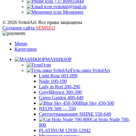
+37369955844
svitolart@mail.ru
Messenger
© 2026 SvitolArt. Все права защищены
Создание сайта
SEMSEO
Меню
Категории
МАНИКЮР
Гели
Гель-лаки SvitolArt
Light Rose 001-099
Nude 100-190
Lady in Red 200-290
Grey$Brown 300-390
Green Garden 400-449
Blue Sky 450-500
NEON 500 — 550
Светоотражающие SHINE 550-649
Cat Holo Nude 700-
800
PLATINUM 12930-12942
Мраморная крошка