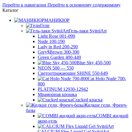
Перейти к навигации
Перейти к основному содержимому
Каталог
МАНИКЮР
Гели
Гель-лаки SvitolArt
Light Rose 001-099
Nude 100-190
Lady in Red 200-290
Grey$Brown 300-390
Green Garden 400-449
Blue Sky 450-500
NEON 500 — 550
Светоотражающие SHINE 550-649
Cat Holo Nude 700-
800
PLATINUM 12930-12942
Мраморная крошка
Cracked краска
Жидкие гели, Френч-
базы
COMBI жидкий
акри-гель
CALCIUM Flex Liquid Gel SvitolArt