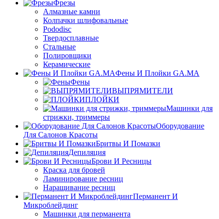
Фрезы
Алмазные камни
Колпачки шлифовальные
Pododisc
Твердосплавные
Стальные
Полировщики
Керамические
Фены И Плойки GA.MA
Фены
ВЫПРЯМИТЕЛИ
ПЛОЙКИ
Машинки для
стрижки, триммеры
Оборудование
Для Салонов Красоты
Бритвы И Помазки
Депиляция
Брови И Ресницы
Краска для бровей
Ламинирование ресниц
Наращивание ресниц
Перманент И
Микроблейдинг
Машинки для перманента