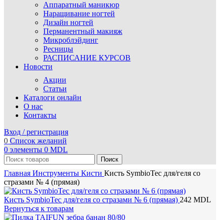
Аппаратный маникюр
Наращивание ногтей
Дизайн ногтей
Перманентный макияж
Микроблэйдинг
Ресницы
РАСПИСАНИЕ КУРСОВ
Новости
Акции
Статьи
Каталоги онлайн
О нас
Контакты
Вход / регистрация
0
Список желаний
0
элементы
0
MDL
Поиск
Главная
Инструменты
Кисти
Кисть SymbioTec для/геля со
стразами № 4 (прямая)
Кисть SymbioTec для/геля со стразами № 6 (прямая)
242
MDL
Вернуться к товарам