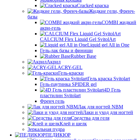
Cracked краска
Жидкие гели, Френч-
базы
COMBI жидкий
акри-гель
CALCIUM Flex Liquid Gel SvitolArt
Liquid gel All in One
Гель-лак базы и финиши
Rubber Base
Акрил
ACRY-GEL
Гель-краски
Гель краска Svitolart
Гель-паутинка SPIDER gel
4D Гель
пластилин Svitolart
Френч гель
Лак для ногтей NBM
Лаки и уход для ногтей
Средства для геля
Клей и шелк
Зеркальная пудра
ПЕДИКЮР