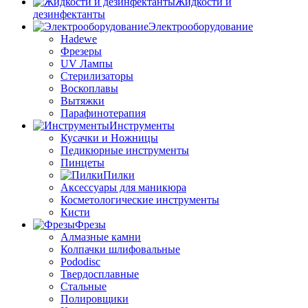
Жидкости и
дезинфектанты
Электрооборудование
Hadewe
Фрезеры
UV Лампы
Стерилизаторы
Воскоплавы
Вытяжки
Парафинотерапия
Инструменты
Кусачки и Ножницы
Педикюрные инструменты
Пинцеты
Пилки
Аксессуары для маникюра
Косметологические инструменты
Кисти
Фрезы
Алмазные камни
Колпачки шлифовальные
Pododisc
Твердосплавные
Стальные
Полировщики