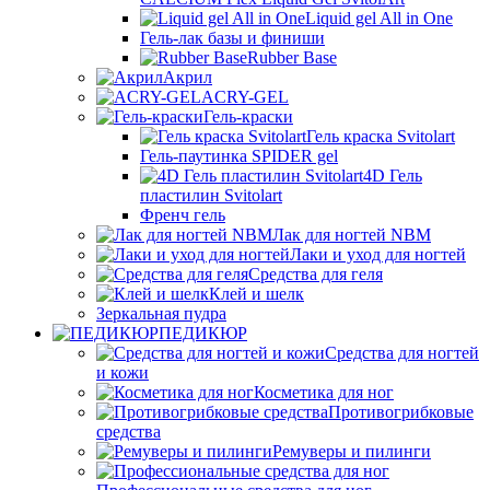
Liquid gel All in One
Гель-лак базы и финиши
Rubber Base
Акрил
ACRY-GEL
Гель-краски
Гель краска Svitolart
Гель-паутинка SPIDER gel
4D Гель
пластилин Svitolart
Френч гель
Лак для ногтей NBM
Лаки и уход для ногтей
Средства для геля
Клей и шелк
Зеркальная пудра
ПЕДИКЮР
Средства для ногтей
и кожи
Косметика для ног
Противогрибковые
средства
Ремуверы и пилинги