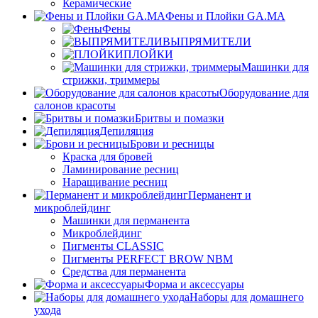
Керамические
Фены и Плойки GA.MA
Фены
ВЫПРЯМИТЕЛИ
ПЛОЙКИ
Машинки для
стрижки, триммеры
Оборудование для
салонов красоты
Бритвы и помазки
Депиляция
Брови и ресницы
Краска для бровей
Ламинирование ресниц
Наращивание ресниц
Перманент и
микроблейдинг
Машинки для перманента
Микроблейдинг
Пигменты CLASSIC
Пигменты PERFECT BROW NBM
Средства для перманента
Форма и аксессуары
Наборы для домашнего
ухода