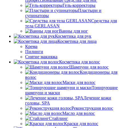
Профессиональные средства для ног
Гель-корректоры
Пластыри и
супинаторы
Средства для
тела GERLASAN
Ванны для ног
Косметика для рук
Косметика для лица
Крема
Пилинги
Снятие макияжа
Косметика для волос
Шампуни для волос
Кондиционеры для
волос
Маски для волос
Тонирующие
шампуни и маски
Лечение кожи
головы, SPA
Реконструкция волос
Масло для волос
Стайлинг
Краски для волос