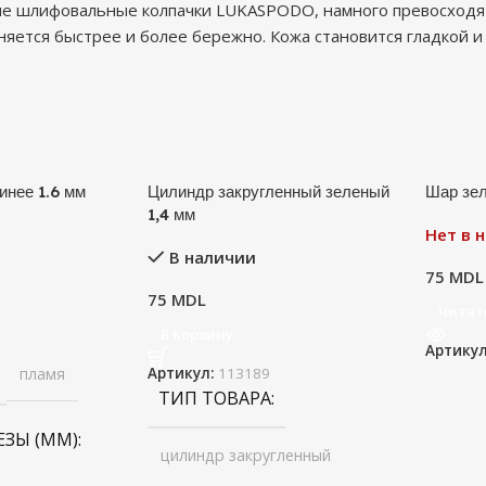
е шлифовальные колпачки LUKASPODO, намного превосходят
няется быстрее и более бережно. Кожа становится гладкой и
инее 1.6 мм
Цилиндр закругленный зеленый
Шар зе
1,4 мм
Нет в 
В наличии
75
MDL
75
MDL
Читат
В Корзину
Артику
пламя
Артикул:
113189
ТИП ТОВАРА
ЕЗЫ (ММ)
цилиндр закругленный