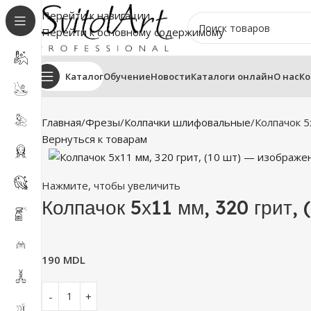
Перейти к навигации
Перейти к основному содержимому
Каталог
Обучение
Новости
Каталоги онлайн
О нас
Ко
Главная
Фрезы
Колпачки шлифовальные
Колпачок 5
Вернуться к товарам
Нажмите, чтобы увеличить
Колпачок 5х11 мм, 320 грит, 
190
MDL