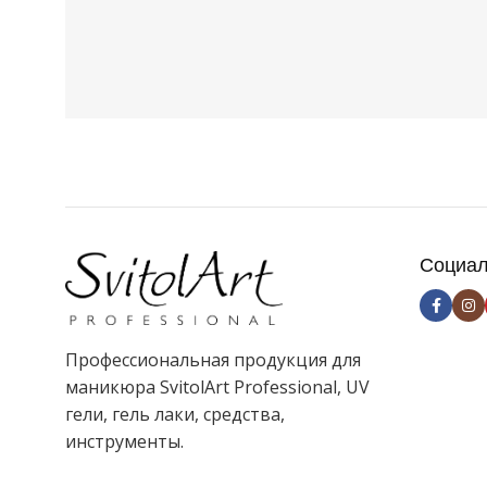
2.3
1.6
ЦВЕТ
Красный
ЦВЕТ
Синий
НАЗНАЧЕНИЕ ПРОДУКТА
НАЗНАЧЕНИЕ
кутикула
кутикула
Социал
Профессиональная продукция для
маникюра SvitolArt Professional, UV
гели, гель лаки, средства,
инструменты.