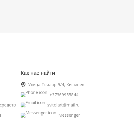
1.4
ЦВЕТ
Зеленый
НАЗНАЧЕНИЕ ПРОДУКТА
кутикула
Как нас найти
Улица Теилор 9/4, Кишинев
+37369955844
средств
svitolart@mail.ru
я
Messenger