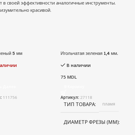
 в своей эффективности аналогичные инструменты.
 изумительно красивой.
леный 5 мм
Игольчатая зеленая 1,4 мм.
наличии
В наличии
75
MDL
ь Далее
В Корзину
л:
111756
Артикул:
27118
ТИП ТОВАРА
пламя
ДИАМЕТР ФРЕЗЫ (ММ)