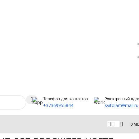
Телефон для контактов
Электронный адр
+37369955844
svitolart@mail.ru
0
M