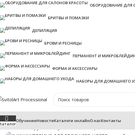
ОБОРУДОВАНИЕ ДЛЯ 
БРИТВЫ И ПОМАЗКИ
ДЕПИЛЯЦИЯ
БРОВИ И РЕСНИЦЫ
ПЕРМАНЕНТ И МИКРОБЛЕЙДИ
ФОРМА И АКСЕССУАРЫ
НАБОРЫ ДЛЯ ДОМАШНЕГО У
Обучение
Новости
Каталоги онлайн
О нас
Контакты
Каталог
Нажмите, чтобы увеличить
Главная
Инструменты
Кусачки и Ножницы
КУСАЧКИ ПРЯ