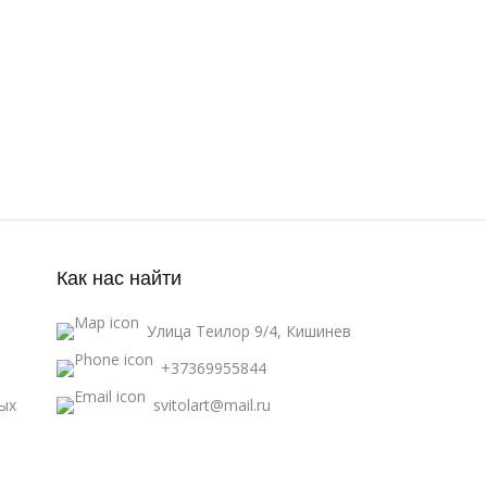
Как нас найти
Улица Теилор 9/4, Кишинев
+37369955844
ых
svitolart@mail.ru
Messenger
вия